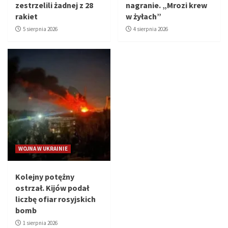
zestrzelili żadnej z 28
nagranie. „Mrozi krew
rakiet
w żyłach”
5 sierpnia 2026
4 sierpnia 2026
WOJNA W UKRAINIE
Kolejny potężny
ostrzał. Kijów podał
liczbę ofiar rosyjskich
bomb
1 sierpnia 2026