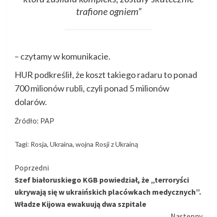
trafione ogniem”
– czytamy w komunikacie.
HUR podkreślił, że koszt takiego radaru to ponad
700 milionów rubli, czyli ponad 5 milionów
dolarów.
Źródło: PAP
Tagi:
Rosja
,
Ukraina
,
wojna Rosji z Ukrainą
Kontynuuj
Poprzedni
Szef białoruskiego KGB powiedział, że „terroryści
czytanie
ukrywają się w ukraińskich placówkach medycznych”.
Władze Kijowa ewakuują dwa szpitale
Następny