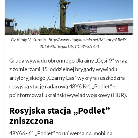
By Vitaly V. Kuzmin - http://www.vitalykuzmin.net/Military/ARMY-
2016-Static-part3/, CC BY-SA 4.0
Grupa wywiadu obronnego Ukrainy „Gęsi-9” wraz
z żołnierzami 15. oddzielnej brygady wywiadu
artyleryjskiego „Czarny Las” wykryła i uszkodziła
rosyjską stację radarową 48Y6 K-1 „Podlet” –
poinformował ukraiński wywiad wojskowy (HUR).
Rosyjska stacja „Podlet”
zniszczona
48YA6-K1 „Podlet” to uniwersalna, mobilna,