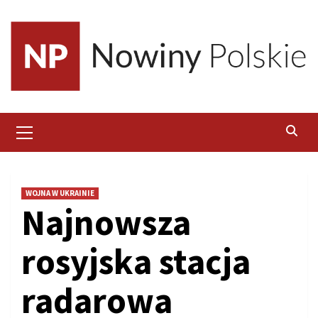
Skip
to
content
Primary
Menu
WOJNA W UKRAINIE
Najnowsza
rosyjska stacja
radarowa