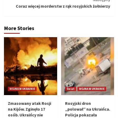
Coraz więcej morderstw z rąk rosyjskich żołnierzy
More Stories
WOJNA W UKRAINIE
Świat
WOJNA W UKRAINIE
Zmasowany atak Rosji
Rosyjski dron
na Kijów. Zginęło 17
„polował” na Ukraińca.
osób. Ukraińcy nie
Policja pokazała