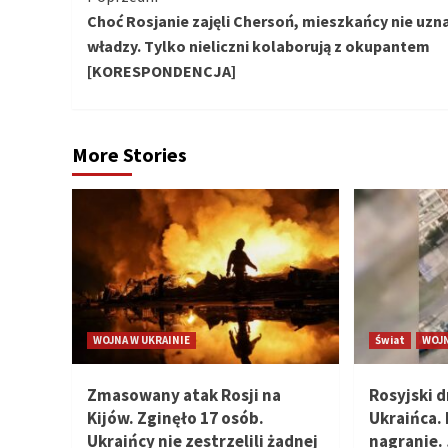
Choć Rosjanie zajęli Chersoń, mieszkańcy nie uzna
czytanie
władzy. Tylko nieliczni kolaborują z okupantem
[KORESPONDENCJA]
More Stories
WOJNA W UKRAINIE
Świat
WOJN
Zmasowany atak Rosji na
Rosyjski 
Kijów. Zginęło 17 osób.
Ukraińca. 
Ukraińcy nie zestrzelili żadnej
nagranie.