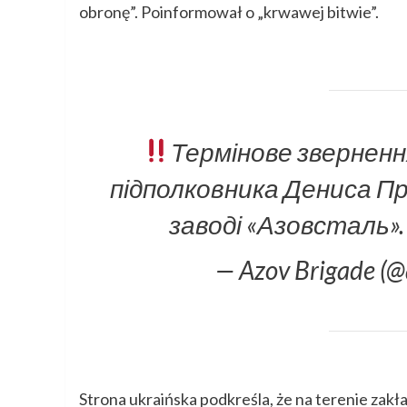
obronę”. Poinformował o „krwawej bitwie”.
Термінове зверненн
підполковника Дениса Про
заводі «Азовсталь»
— Azov Brigade (
Strona ukraińska podkreśla, że na terenie zakł