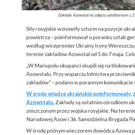
Zakłady Azowstal na zdjęciu satelitarn
Siły rosyjskie wznowiły szturm na pozycje ukr
powietrza – poinformował o poranku sztab gener
według wicepremier Ukrainy Iryny Wereszczuk –
terenie zakładów Azowstal od 5 do 7 maja. Cel
„W Mariupolu okupanci skupili się na blokowani
Azowstalu. Przy wsparciu lotnictwa przeciwnik
zakładów” – podano w porannym komunikacie 
W środę władze ukraińskie poinformowały, że
Azowstalu.
Zakłady są ostatnim ośrodkiem uk
zniszczonym przez wojska rosyjskie. Na tereni
Narodowej Azow i 36. Samodzielna Brygada Pi
W środę późnym wieczorem dowódca Azowa poin