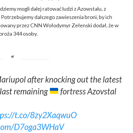
ziemy mogli dalej ratować ludzi z Azowstalu, z
i. Potrzebujemy dalszego zawieszenia broni, by ich
ytowany przez CNN Wołodymyr Zełenski dodał, że w
oroża 344 osoby.
ariupol after knocking out the latest
 last remaining
fortress Azovstal
tps://t.co/8zy2XaqwuO
r.com/D7oga3WHaV