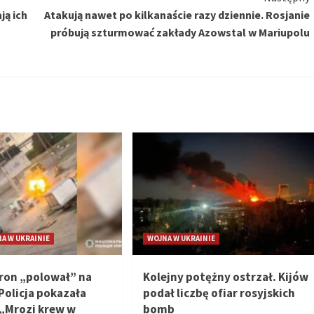
ją ich
Atakują nawet po kilkanaście razy dziennie. Rosjanie
próbują szturmować zakłady Azowstal w Mariupolu
A W UKRAINIE
WOJNA W UKRAINIE
dron „polował” na
Kolejny potężny ostrzał. Kijów
Policja pokazała
podał liczbę ofiar rosyjskich
 „Mrozi krew w
bomb