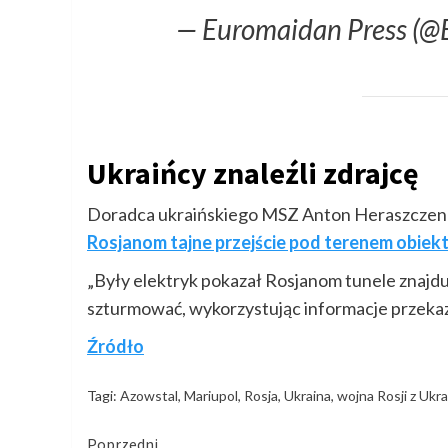
— Euromaidan Press (@
Ukraińcy znaleźli zdrajcę
Doradca ukraińskiego MSZ Anton Heraszczenko
Rosjanom tajne przejście pod terenem obiektu
„Były elektryk pokazał Rosjanom tunele znajduj
szturmować, wykorzystując informacje przekaz
Źródło
Tagi:
Azowstal
,
Mariupol
,
Rosja
,
Ukraina
,
wojna Rosji z Ukra
Kontynuuj
Poprzedni