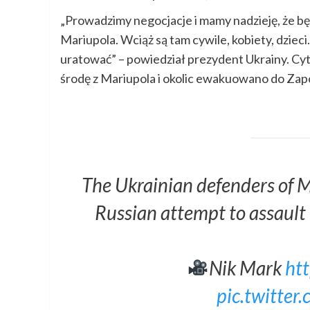
„Prowadzimy negocjacje i mamy nadzieję, że będ
Mariupola. Wciąż są tam cywile, kobiety, dziec
uratować” – powiedział prezydent Ukrainy. C
środę z Mariupola i okolic ewakuowano do Zap
The Ukrainian defenders of M
Russian attempt to assault
Nik Mark
ht
pic.twitte