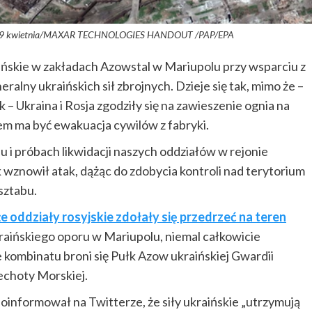
ym z 29 kwietnia/MAXAR TECHNOLOGIES HANDOUT /PAP/EPA
aińskie w zakładach Azowstal w Mariupolu przy wsparciu z
alny ukraińskich sił zbrojnych. Dzieje się tak, mimo że –
 Ukraina i Rosja zgodziły się na zawieszenie ognia na
em ma być ewakuacja cywilów z fabryki.
u i próbach likwidacji naszych oddziałów w rejonie
 wznowił atak, dążąc do zdobycia kontroli nad terytorium
sztabu.
 oddziały rosyjskie zdołały się przedrzeć na teren
raińskiego oporu w Mariupolu, niemal całkowicie
e kombinatu broni się Pułk Azow ukraińskiej Gwardii
echoty Morskiej.
formował na Twitterze, że siły ukraińskie „utrzymują