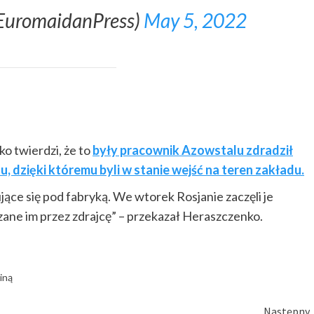
EuromaidanPress)
May 5, 2022
 twierdzi, że to
były pracownik Azowstalu zdradził
, dzięki któremu byli w stanie wejść na teren zakładu.
ące się pod fabryką. We wtorek Rosjanie zaczęli je
ane im przez zdrajcę” – przekazał Heraszczenko.
iną
Następny