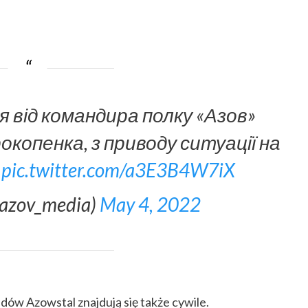
я від командира полку «Азов»
копенка, з приводу ситуації на
.
pic.twitter.com/a3E3B4W7iX
@azov_media)
May 4, 2022
adów Azowstal znajdują się także cywile.