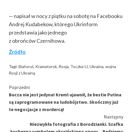
— napisał w nocy z piątku na sobotę na Facebooku
Andrej Kudabekow, którego Ukrinform
przedstawia jako jednego
z obrońców Czernihowa.
Źródło
Tagi:
Białoruś
,
Kramatorsk
,
Rosja
,
Toczka-U
,
Ukraina
,
wojna
Rosji z Ukrainą
Kontynuuj
Poprzedni
Bucza nie jest jedyna! Kreml ujawnił, że bestie Putina
czytanie
są zaprogramowane na ludobójstwo. Skończmy już
te negocjacje z mordercą!
Następny
Niezwykła fotografia z Borodzianki. Szafka
kuchenna symbolem ukraińskiego oporu. „Będziemy