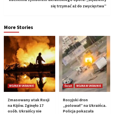
się trzymać aż do zwycięstwa”
More Stories
WOJNA W UKRAINIE
Świat
WOJNA W UKRAINIE
Zmasowany atak Rosji
Rosyjski dron
na Kijów. Zginęło 17
„polował” na Ukraińca.
osób. Ukraińcy nie
Policja pokazała