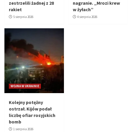
zestrzelili żadnej z 28
nagranie. „Mrozi krew
rakiet
w żyłach”
5 sierpnia 2026
4 sierpnia 2026
WOJNA W UKRAINIE
Kolejny potężny
ostrzał. Kijów podał
liczbę ofiar rosyjskich
bomb
1 sierpnia 2026