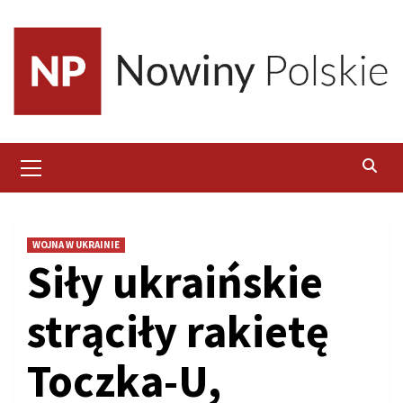
Skip
to
content
Primary
Menu
WOJNA W UKRAINIE
Siły ukraińskie
strąciły rakietę
Toczka-U,