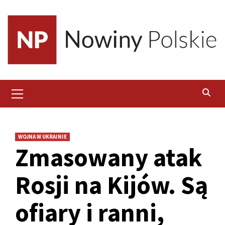
Skip
to
content
Primary
Menu
WOJNA W UKRAINIE
Zmasowany atak
Rosji na Kijów. Są
ofiary i ranni,