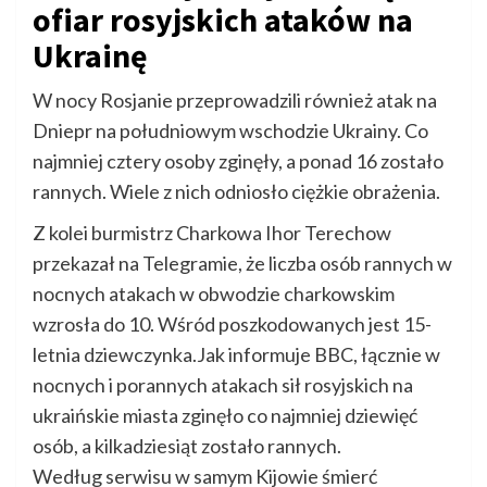
ofiar rosyjskich ataków na
Ukrainę
W nocy Rosjanie przeprowadzili również atak na
Dniepr na południowym wschodzie Ukrainy. Co
najmniej cztery osoby zginęły, a ponad 16 zostało
rannych. Wiele z nich odniosło ciężkie obrażenia.
Z kolei burmistrz Charkowa Ihor Terechow
przekazał na Telegramie, że liczba osób rannych w
nocnych atakach w obwodzie charkowskim
wzrosła do 10. Wśród poszkodowanych jest 15-
letnia dziewczynka.Jak informuje BBC, łącznie w
nocnych i porannych atakach sił rosyjskich na
ukraińskie miasta zginęło co najmniej dziewięć
osób, a kilkadziesiąt zostało rannych.
Według serwisu w samym Kijowie śmierć