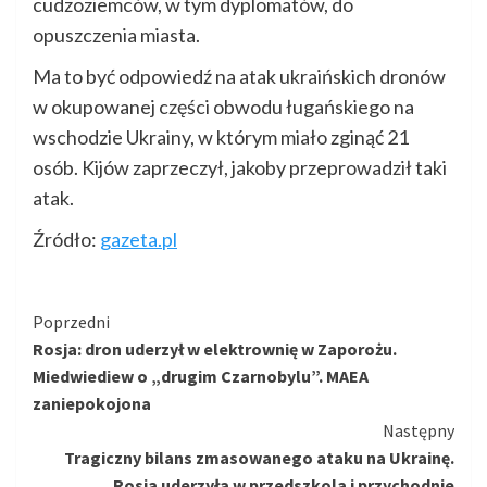
cudzoziemców, w tym dyplomatów, do
opuszczenia miasta.
Ma to być odpowiedź na atak ukraińskich dronów
w okupowanej części obwodu ługańskiego na
wschodzie Ukrainy, w którym miało zginąć 21
osób. Kijów zaprzeczył, jakoby przeprowadził taki
atak.
Źródło:
gazeta.pl
Kontynuuj
Poprzedni
Rosja: dron uderzył w elektrownię w Zaporożu.
czytanie
Miedwiediew o „drugim Czarnobylu”. MAEA
zaniepokojona
Następny
Tragiczny bilans zmasowanego ataku na Ukrainę.
Rosja uderzyła w przedszkola i przychodnie