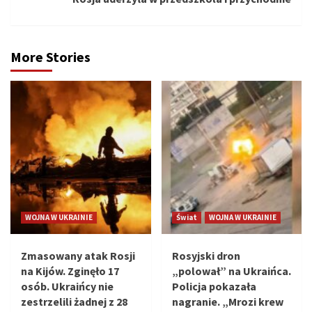
More Stories
WOJNA W UKRAINIE
Świat
WOJNA W UKRAINIE
Zmasowany atak Rosji
Rosyjski dron
na Kijów. Zginęło 17
„polował” na Ukraińca.
osób. Ukraińcy nie
Policja pokazała
zestrzelili żadnej z 28
nagranie. „Mrozi krew