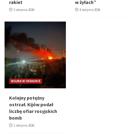
rakiet
w żyłach”
5 sierpnia 2026
4 sierpnia 2026
WOJNA W UKRAINIE
Kolejny potężny
ostrzał. Kijów podał
liczbę ofiar rosyjskich
bomb
1 sierpnia 2026