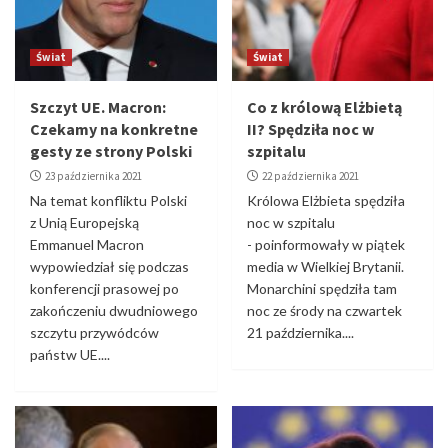
Świat
Świat
Szczyt UE. Macron:
Co z królową Elżbietą
Czekamy na konkretne
II? Spędziła noc w
gesty ze strony Polski
szpitalu
23 października 2021
22 października 2021
Na temat konfliktu Polski
Królowa Elżbieta spędziła
z Unią Europejską
noc w szpitalu
Emmanuel Macron
- poinformowały w piątek
wypowiedział się podczas
media w Wielkiej Brytanii.
konferencji prasowej po
Monarchini spędziła tam
zakończeniu dwudniowego
noc ze środy na czwartek
szczytu przywódców
21 października....
państw UE....