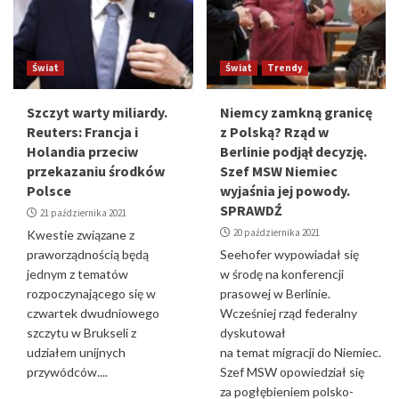
Świat
Świat
Trendy
Szczyt warty miliardy.
Niemcy zamkną granicę
Reuters: Francja i
z Polską? Rząd w
Holandia przeciw
Berlinie podjął decyzję.
przekazaniu środków
Szef MSW Niemiec
Polsce
wyjaśnia jej powody.
SPRAWDŹ
21 października 2021
20 października 2021
Kwestie związane z
praworządnością będą
Seehofer wypowiadał się
jednym z tematów
w środę na konferencji
rozpoczynającego się w
prasowej w Berlinie.
czwartek dwudniowego
Wcześniej rząd federalny
szczytu w Brukseli z
dyskutował
udziałem unijnych
na temat migracji do Niemiec.
przywódców....
Szef MSW opowiedział się
za pogłębieniem polsko-