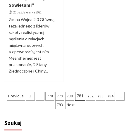
Sowietami”
20 października 2021
Zimna Wojna 2.0 Główną
tezą jednego z liderów
szkoły realistycznej
myślenia o relacjach
międzynarodowych,
a z pewnością jest nim
Mearsheimer, jest
przekonanie, iż Stany
Zjednoczone i Chiny...
Stronicowanie
Previous
1
…
778
779
780
781
782
783
784
…
wpisów
793
Next
Szukaj