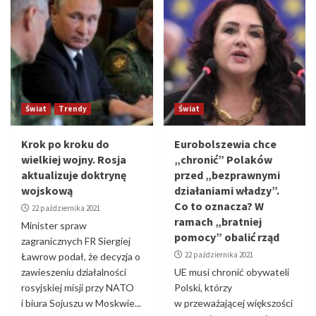
Świat
Trendy
Świat
Krok po kroku do
Eurobolszewia chce
wielkiej wojny. Rosja
„chronić” Polaków
aktualizuje doktrynę
przed „bezprawnymi
wojskową
działaniami władzy”.
Co to oznacza? W
22 października 2021
ramach „bratniej
Minister spraw
pomocy” obalić rząd
zagranicznych FR Siergiej
22 października 2021
Ławrow podał, że decyzja o
zawieszeniu działalności
UE musi chronić obywateli
rosyjskiej misji przy NATO
Polski, którzy
i biura Sojuszu w Moskwie...
w przeważającej większości