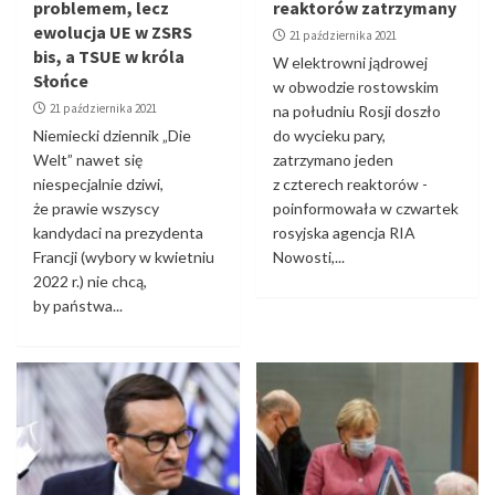
problemem, lecz
reaktorów zatrzymany
ewolucja UE w ZSRS
21 października 2021
bis, a TSUE w króla
W elektrowni jądrowej
Słońce
w obwodzie rostowskim
21 października 2021
na południu Rosji doszło
Niemiecki dziennik „Die
do wycieku pary,
Welt” nawet się
zatrzymano jeden
niespecjalnie dziwi,
z czterech reaktorów -
że prawie wszyscy
poinformowała w czwartek
kandydaci na prezydenta
rosyjska agencja RIA
Francji (wybory w kwietniu
Nowosti,...
2022 r.) nie chcą,
by państwa...