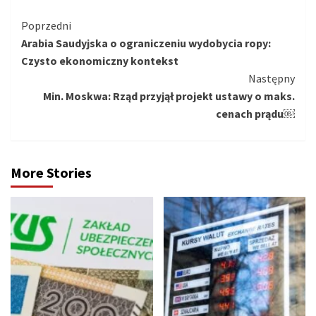
Kontynuuj
Poprzedni
Arabia Saudyjska o ograniczeniu wydobycia ropy:
czytanie
Czysto ekonomiczny kontekst
Następny
Min. Moskwa: Rząd przyjął projekt ustawy o maks.
cenach prądu￼
More Stories