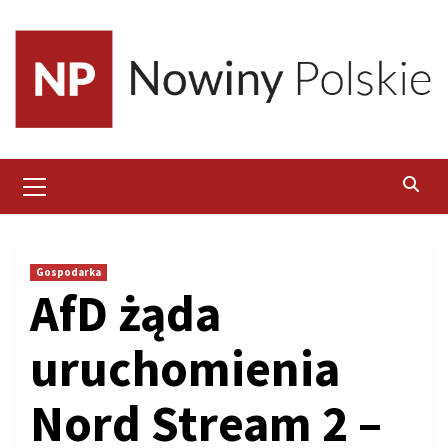
Skip
to
content
Primary
Menu
Gospodarka
AfD żąda
uruchomienia
Nord Stream 2 –