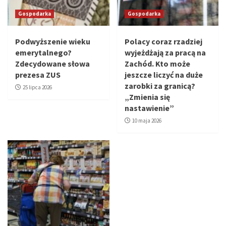
Gospodarka
Gospodarka
Podwyższenie wieku
Polacy coraz rzadziej
emerytalnego?
wyjeżdżają za pracą na
Zdecydowane słowa
Zachód. Kto może
prezesa ZUS
jeszcze liczyć na duże
zarobki za granicą?
25 lipca 2026
„Zmienia się
nastawienie”
10 maja 2026