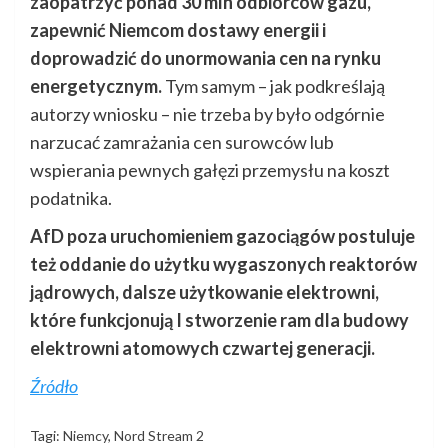
zaopatrzyć ponad 30 mln odbiorców gazu,
zapewnić Niemcom dostawy energii i
doprowadzić do unormowania cen na rynku
energetycznym.
Tym samym – jak podkreślają
autorzy wniosku – nie trzeba by było odgórnie
narzucać zamrażania cen surowców lub
wspierania pewnych gałęzi przemysłu na koszt
podatnika.
AfD poza uruchomieniem gazociągów postuluje
też oddanie do użytku wygaszonych reaktorów
jądrowych, dalsze użytkowanie elektrowni,
które funkcjonują I stworzenie ram dla budowy
elektrowni atomowych czwartej generacji.
Źródło
Tagi:
Niemcy
,
Nord Stream 2