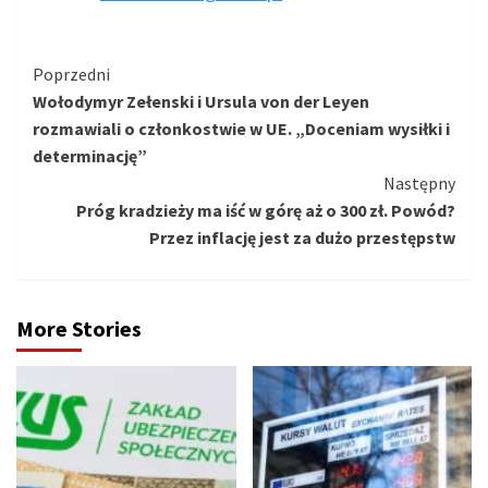
Kontynuuj
Poprzedni
Wołodymyr Zełenski i Ursula von der Leyen
czytanie
rozmawiali o członkostwie w UE. „Doceniam wysiłki i
determinację”
Następny
Próg kradzieży ma iść w górę aż o 300 zł. Powód?
Przez inflację jest za dużo przestępstw
More Stories