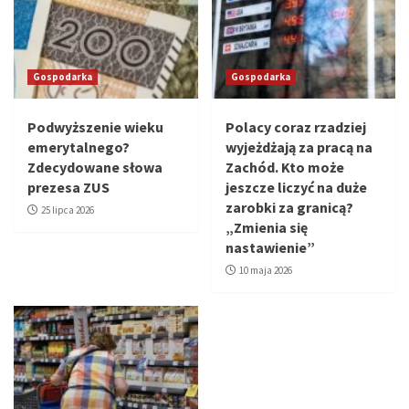
Gospodarka
Gospodarka
Podwyższenie wieku
Polacy coraz rzadziej
emerytalnego?
wyjeżdżają za pracą na
Zdecydowane słowa
Zachód. Kto może
prezesa ZUS
jeszcze liczyć na duże
zarobki za granicą?
25 lipca 2026
„Zmienia się
nastawienie”
10 maja 2026