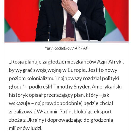
Yury Kochetkov / AP / AP
„Rosja planuje zagłodzić mieszkańców Azji i Afryki,
by wygrać swoją wojnę w Europie. Jest to nowy
poziom kolonializmu i najnowszy rozdział polityki
głodu” – podkreślił Timothy Snyder. Amerykański
historyk opisał przerażający plan, który – jak
wskazuje – najprawdopodobniej będzie chciał
zrealizować Władimir Putin, blokując eksport
zboża z Ukrainy i doprowadzając do głodzenia
milionów ludzi.