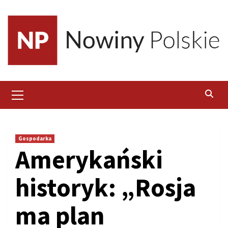
Skip
to
content
Primary
Menu
Gospodarka
Amerykański
historyk: „Rosja
ma plan