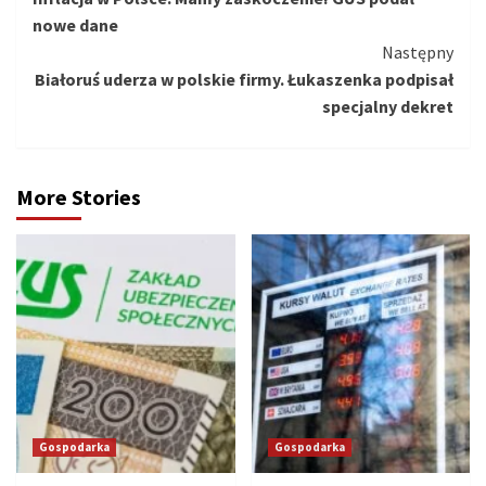
czytanie
nowe dane
Następny
Białoruś uderza w polskie firmy. Łukaszenka podpisał
specjalny dekret
More Stories
Gospodarka
Gospodarka