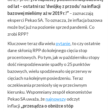
od lat – ostatni raz 'dwójkę z przodu’ na inflacji
bazowej mieliśmy aż w 2019 r.!”
– zaznaczają
eksperci Pekao SA. To oznacza, że inflacja bazowa
może być już na poziomie sprzed pandemii. Co
zrobi RPP?
Kluczowe teraz dla wielu
pytanie
, to czy ostatnie
dane skłonią RPP do kolejnego cięcia stop
procentowych. Po tym, jak w październiku stopy
dość niespodziewanie spadły o 25 punktów
bazowych, wielu spodziewało się przerwy w
cięciach na kolejnym posiedzeniu. Teraz
oczekiwania przeniosły się w przeciwnym
kierunku. Wspomniany zespół ekonomistów
Pekao SA uważa, że
najnowszy
odczyt
inflacji
„przesądza o obniżce stóp