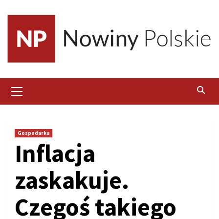
Skip
to
content
Primary
Menu
Gospodarka
Inflacja
zaskakuje.
Czegoś takiego