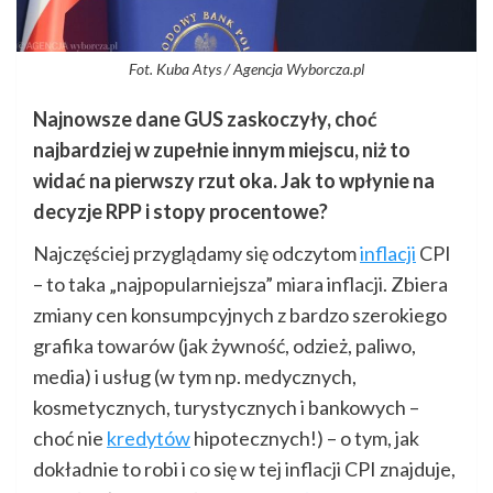
Fot. Kuba Atys / Agencja Wyborcza.pl
Najnowsze dane GUS zaskoczyły, choć
najbardziej w zupełnie innym miejscu, niż to
widać na pierwszy rzut oka. Jak to wpłynie na
decyzje RPP i stopy procentowe?
Najczęściej przyglądamy się odczytom
inflacji
CPI
– to taka „najpopularniejsza” miara inflacji. Zbiera
zmiany cen konsumpcyjnych z bardzo szerokiego
grafika towarów (jak żywność, odzież, paliwo,
media) i usług (w tym np. medycznych,
kosmetycznych, turystycznych i bankowych –
choć nie
kredytów
hipotecznych!) – o tym, jak
dokładnie to robi i co się w tej inflacji CPI znajduje,