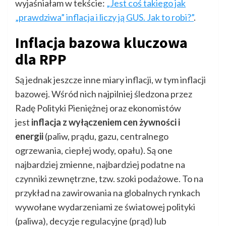
wyjaśniałam w tekście:
„Jest coś takiego jak
„prawdziwa” inflacja i liczy ją GUS. Jak to robi?”
.
Inflacja bazowa kluczowa
dla RPP
Są jednak jeszcze inne miary inflacji, w tym inflacji
bazowej. Wśród nich najpilniej śledzona przez
Radę Polityki Pieniężnej oraz ekonomistów
jest
inflacja z wyłączeniem cen żywności i
energii
(paliw, prądu, gazu, centralnego
ogrzewania, ciepłej wody, opału). Są one
najbardziej zmienne, najbardziej podatne na
czynniki zewnętrzne, tzw. szoki podażowe. To na
przykład na zawirowania na globalnych rynkach
wywołane wydarzeniami ze światowej polityki
(paliwa), decyzje regulacyjne (prąd) lub