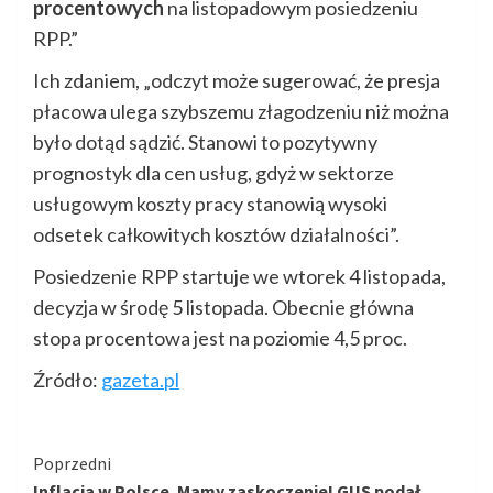
procentowych
na listopadowym posiedzeniu
RPP.”
Ich zdaniem, „odczyt może sugerować, że presja
płacowa ulega szybszemu złagodzeniu niż można
było dotąd sądzić. Stanowi to pozytywny
prognostyk dla cen usług, gdyż w sektorze
usługowym koszty pracy stanowią wysoki
odsetek całkowitych kosztów działalności”.
Posiedzenie RPP startuje we wtorek 4 listopada,
decyzja w środę 5 listopada. Obecnie główna
stopa procentowa jest na poziomie 4,5 proc.
Źródło:
gazeta.pl
Kontynuuj
Poprzedni
Inflacja w Polsce. Mamy zaskoczenie! GUS podał