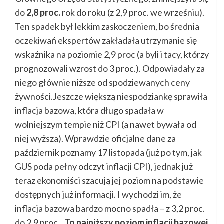
do
2,8 proc.
rok do roku (z 2,9 proc. we wrześniu).
Ten spadek był lekkim zaskoczeniem, bo średnia
oczekiwań ekspertów zakładała utrzymanie się
wskaźnika na poziomie 2,9 proc (a byli i tacy, którzy
prognozowali wzrost do 3 proc.). Odpowiadały za
niego głównie niższe od spodziewanych ceny
żywności.Jeszcze większą niespodziankę sprawiła
inflacja bazowa, która długo spadała w
wolniejszym tempie niż CPI (a nawet bywała od
niej wyższa). Wprawdzie oficjalne dane za
październik poznamy 17 listopada (już po tym, jak
GUS poda pełny odczyt inflacji CPI), jednak już
teraz ekonomiści szacują jej poziom na podstawie
dostępnych już informacji. I wychodzi im, że
inflacja bazowa bardzo mocno spadła – z 3,2 proc.
do 2,9 proc.
„To najniższy poziom inflacji bazowej