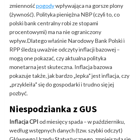
zmienność
pogody
wpływająca na gorsze plony
(żywność). Polityka pieniężna NBP (czyli to, co
polski bank centralny robi ze stopami
procentowymi) ma na nie ograniczony
wpływ.Dlatego właśnie Narodowy Bank Polski i
RPP śledzą uważnie odczyty inflacji bazowej –
mogą one pokazać, czy aktualna polityka
monetarna jest skuteczna. Inflacja bazowa
pokazuje także, jak bardzo „lepka” jest inflacja, czy
„przykleiła” się do gospodarki i trudno się jej
pozbyć.
Niespodzianka z GUS
Inflacja CPI
od miesięcy spada – w październiku,
według wstępnych danych (tzw. szybki odczyt)
Głównego Urzędu Statystycznego, zmniejszyła się