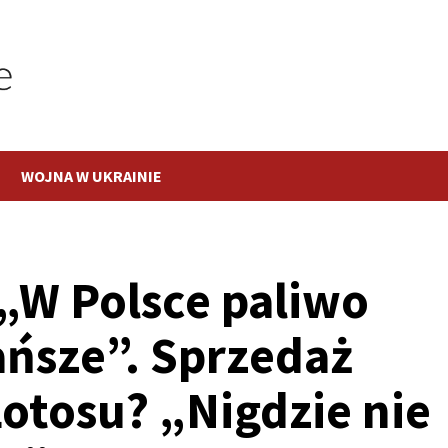
WOJNA W UKRAINIE
 „W Polsce paliwo
ańsze”. Sprzedaż
Lotosu? „Nigdzie nie