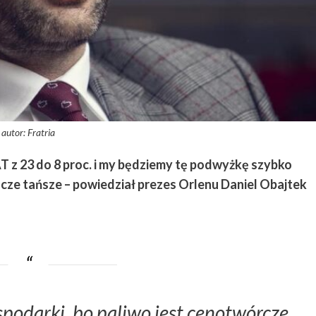
autor: Fratria
T z 23 do 8 proc. i my będziemy tę podwyżkę szybko
cze tańsze – powiedział prezes Orlenu Daniel Obajtek
spodarki, bo paliwo jest cenotwórcze