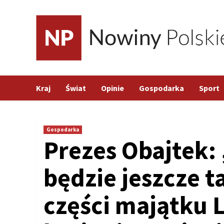
Skip
to
content
Kraj
Świat
Opinie
Gospodarka
Sport
Gospodarka
Prezes Obajtek:
będzie jeszcze t
części majątku 