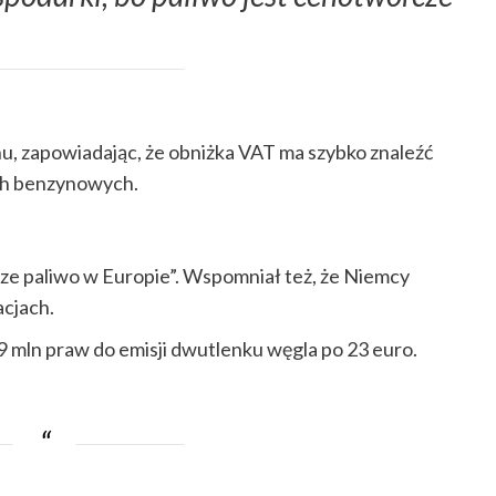
u, zapowiadając, że obniżka VAT ma szybko znaleźć
ach benzynowych.
ńsze paliwo w Europie”. Wspomniał też, że Niemcy
acjach.
19 mln praw do emisji dwutlenku węgla po 23 euro.