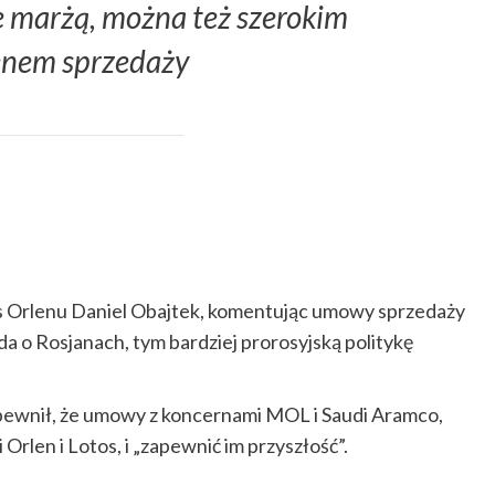
 marżą, można też szerokim
nem sprzedaży
zes Orlenu Daniel Obajtek, komentując umowy sprzedaży
da o Rosjanach, tym bardziej prorosyjską politykę
pewnił, że umowy z koncernami MOL i Saudi Aramco,
Orlen i Lotos, i „zapewnić im przyszłość”.