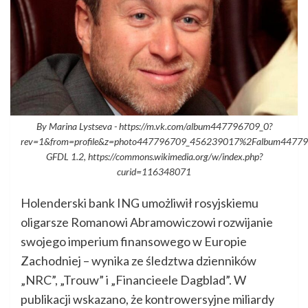
By Marina Lystseva - https://m.vk.com/album447796709_0?
rev=1&from=profile&z=photo447796709_456239017%2Falbum44779
GFDL 1.2, https://commons.wikimedia.org/w/index.php?
curid=116348071
Holenderski bank ING umożliwił rosyjskiemu
oligarsze Romanowi Abramowiczowi rozwijanie
swojego imperium finansowego w Europie
Zachodniej – wynika ze śledztwa dzienników
„NRC”, „Trouw” i „Financieele Dagblad”. W
publikacji wskazano, że kontrowersyjne miliardy