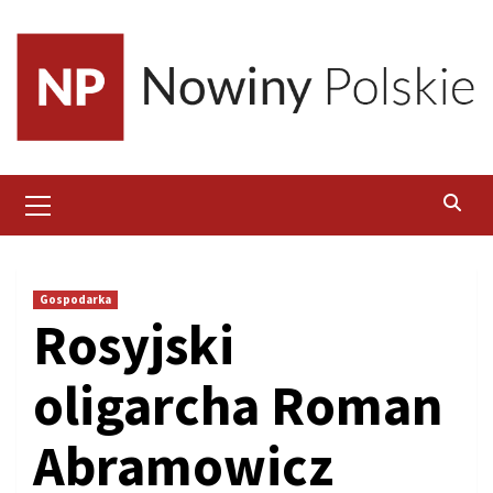
Skip
to
content
Primary
Menu
Gospodarka
Rosyjski
oligarcha Roman
Abramowicz