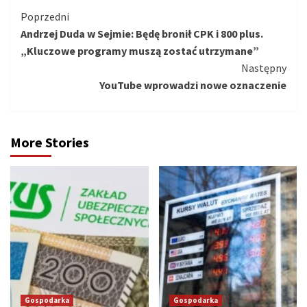
Kontynuuj
Poprzedni
Andrzej Duda w Sejmie: Będę bronił CPK i 800 plus.
czytanie
„Kluczowe programy muszą zostać utrzymane”
Następny
YouTube wprowadzi nowe oznaczenie
More Stories
Gospodarka
Gospodarka