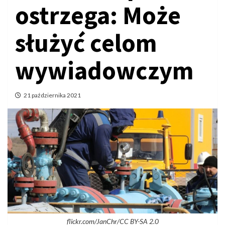
ostrzega: Może
służyć celom
wywiadowczym
21 października 2021
flickr.com/JanChr/CC BY-SA 2.0