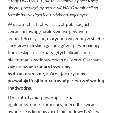
strony USA i NATO”, ale też o zdobycie przez Rosję
ukrytej przewagi, by pozbawić NATO dominacji na
terenie bałtyckiego teatru działań wojennych”
W ostatnich latach w licznych publikacjach
zwracano uwagę na aktywność pewnych
jednostek rosyjskiej marynarki wojennej w strefie
korytarzy morskich gazociągów – przypominają.
Podkreślają też, że na zajętych ukraińskich
platformach wydobywczych na Morzu Czarnym
zainstalowano
radary i systemy
hydroakustyczne, które – jak czytamy –
pozwalają Rosji kontrolować przestrzeń wodną
i nadwodną.
Dzerkało Tyżnia, powołując się na
ogólnodostępne i korporacyjne źródła, zwraca
uwagę, że w końcowym etapie budowy NS2 – w