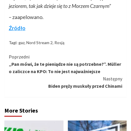
jeziorem, tak jak dzieje się to z Morzem Czarnym”
– zaapelowano.
Źródło
Tagi:
gaz
,
Nord Stream 2
,
Rosją
Kontynuuj
Poprzedni
„Pan mówi, że te pieniądze nie są potrzebne?”. Müller
czytanie
o zaliczce na KPO: To nie jest najważniejsze
Następny
Biden pręży muskuły przed Chinami
More Stories