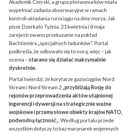
Akademik Czerski, a grupa płetwonurków miała
wypełniać zadania obserwacyjne w ramach
kontroli układania rurociągu na dnie morza. Jak
pisze Dzerkało Tyżnia, 21 kwietnia i 8 maja
zarejestrowano przekazanie na pokład
Bachtiemira „specjalnych ładunków”. Portal
podkreśla, że odbywało się to nocą, więc – jak
ocenia –
starano się działać maksymalnie
dyskretnie.
Portal twierdzi, że korytarze gazociągów Nord
Stream i Nord Stream 2 „
przybliżają Rosję do
rejonów przeprowadzenia aktów utajnionej
ingerencji i dywersji na strategicznie ważne
wojskowe i przemysłowe obiekty krajów NATO,
podwodną łączność
„. Według portalu przede
wszystkim dotyczy to baz marynarek wojennych