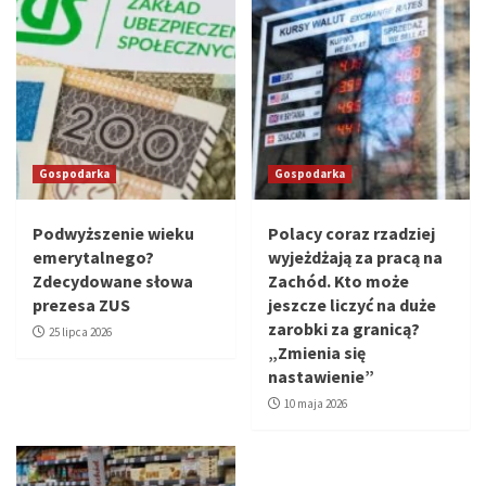
Gospodarka
Gospodarka
Podwyższenie wieku
Polacy coraz rzadziej
emerytalnego?
wyjeżdżają za pracą na
Zdecydowane słowa
Zachód. Kto może
prezesa ZUS
jeszcze liczyć na duże
zarobki za granicą?
25 lipca 2026
„Zmienia się
nastawienie”
10 maja 2026