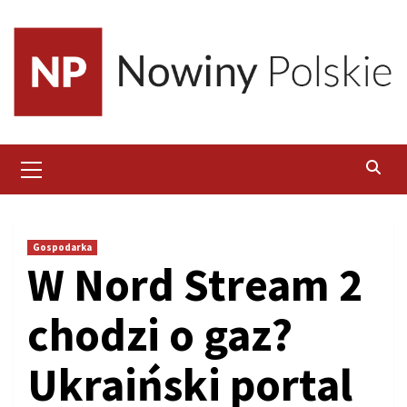
Skip
to
content
Primary
Menu
Gospodarka
W Nord Stream 2
chodzi o gaz?
Ukraiński portal