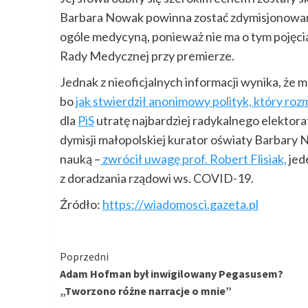
Barbara Nowak powinna zostać zdymisjonowana 
ogóle medycyną, ponieważ nie ma o tym pojęci
Rady Medycznej przy premierze.
Jednak z nieoficjalnych informacji wynika, że 
bo
jak stwierdził anonimowy polityk, który roz
dla
PiS
utratę najbardziej radykalnego elektorat
dymisji małopolskiej kurator oświaty Barbary 
nauką –
zwrócił uwagę prof. Robert Flisiak,
jed
z doradzania rządowi ws. COVID-19.
Źródło:
https://wiadomosci.gazeta.pl
Kontynuuj
Poprzedni
Adam Hofman był inwigilowany Pegasusem?
czytanie
„Tworzono różne narracje o mnie”