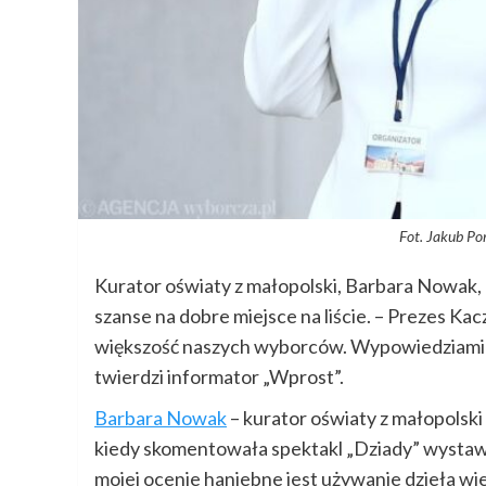
Fot. Jakub Po
Kurator oświaty z małopolski, Barbara Nowak,
szanse na dobre miejsce na liście. – Prezes K
większość naszych wyborców. Wypowiedziami 
twierdzi informator „Wprost”.
Barbara Nowak
– kurator oświaty z małopolski 
kiedy skomentowała spektakl „Dziady” wystawi
mojej ocenie haniebne jest używanie dzieła wi