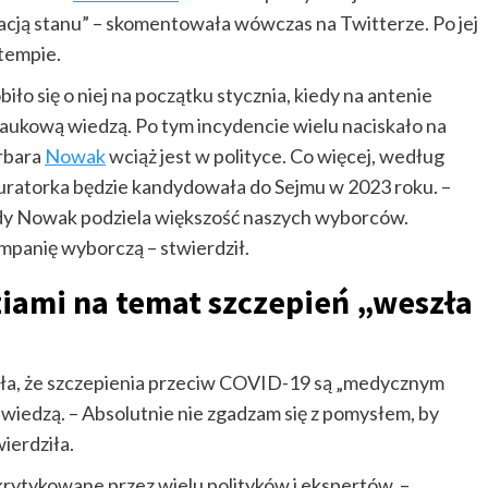
acją stanu” – skomentowała wówczas na Twitterze. Po jej
tempie.
iło się o niej na początku stycznia, kiedy na antenie
naukową wiedzą. Po tym incydencie wielu naciskało na
arbara
Nowak
wciąż jest w polityce. Co więcej, według
uratorka będzie kandydowała do Sejmu w 2023 roku. –
ądy Nowak podziela większość naszych wyborców.
mpanię wyborczą – stwierdził.
ami na temat szczepień „weszła
iła, że szczepienia przeciw COVID-19 są „medycznym
wiedzą. – Absolutnie nie zgadzam się z pomysłem, by
ierdziła.
skrytykowane przez wielu polityków i ekspertów. –