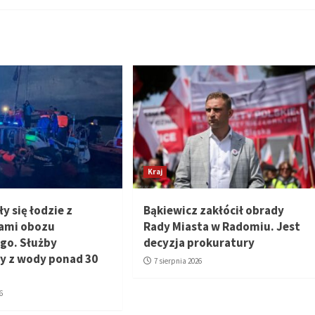
Kraj
y się łodzie z
Bąkiewicz zakłócił obrady
ami obozu
Rady Miasta w Radomiu. Jest
ego. Służby
decyzja prokuratury
y z wody ponad 30
7 sierpnia 2026
6