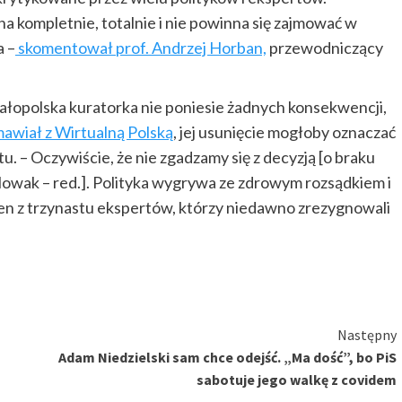
kompletnie, totalnie i nie powinna się zajmować w
a –
skomentował prof. Andrzej Horban,
przewodniczący
małopolska kuratorka nie poniesie żadnych konsekwencji,
mawiał z Wirtualną Polską
, jej usunięcie mogłoby oznaczać
u. – Oczywiście, że nie zgadzamy się z decyzją [o braku
Nowak – red.]. Polityka wygrywa ze zdrowym rozsądkiem i
en z trzynastu ekspertów, którzy niedawno zrezygnowali
Następny
Adam Niedzielski sam chce odejść. „Ma dość”, bo PiS
sabotuje jego walkę z covidem