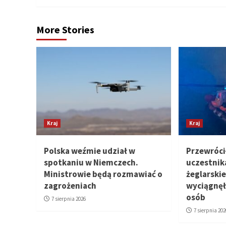
More Stories
Kraj
Kraj
Polska weźmie udział w
Przewrócił
spotkaniu w Niemczech.
uczestnik
Ministrowie będą rozmawiać o
żeglarski
zagrożeniach
wyciągnęł
osób
7 sierpnia 2026
7 sierpnia 202