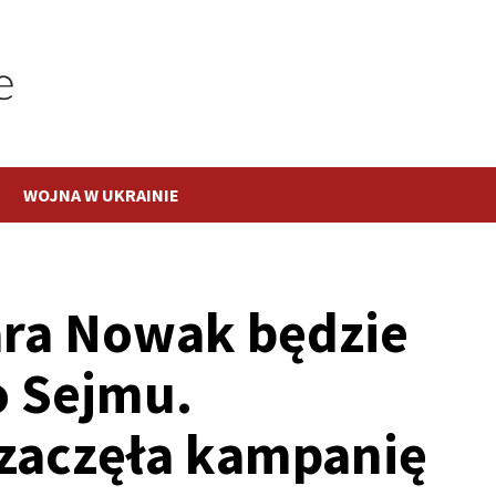
WOJNA W UKRAINIE
ara Nowak będzie
 Sejmu.
 zaczęła kampanię