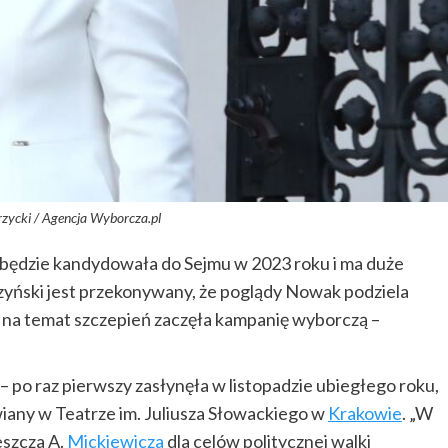
rzycki / Agencja Wyborcza.pl
 będzie kandydowała do Sejmu w 2023 roku i ma duże
aczyński jest przekonywany, że poglądy Nowak podziela
na temat szczepień zaczęła kampanię wyborczą –
– po raz pierwszy zasłynęła w listopadzie ubiegłego roku,
any w Teatrze im. Juliusza Słowackiego w
Krakowie
. „W
eszcza A.
Mickiewicza
dla celów politycznej walki