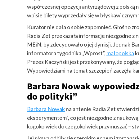
współczesnej opozycji antyrządowej z polską r
wpisie bilety wyprzedały się w błyskawicznym 
Kurator nie dała o sobie zapomnieć. Głośno zrob
Radia Zet przekazała informacje niezgodne z 
MEiN, by zdecydowało o jej dymisji. Jednak B
informatora tygodnika „Wprost”,
małopolska
k
Prezes Kaczyński jest przekonywany, że pogl
Wypowiedziami na temat szczepień zaczęła ka
Barbara Nowak wypowiedzi
do polityki”
Barbara Nowak
na antenie Radia Zet stwierdz
eksperymentem”, co jest niezgodne z naukową 
kogokolwiek do czegokolwiek przymuszać – stw
Jej słowa odbiły się szerokim echem i zostały 