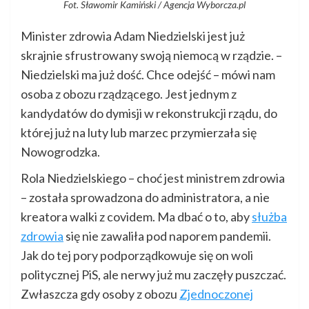
Fot. Sławomir Kamiński / Agencja Wyborcza.pl
Minister zdrowia Adam Niedzielski jest już
skrajnie sfrustrowany swoją niemocą w rządzie. –
Niedzielski ma już dość. Chce odejść – mówi nam
osoba z obozu rządzącego. Jest jednym z
kandydatów do dymisji w rekonstrukcji rządu, do
której już na luty lub marzec przymierzała się
Nowogrodzka.
Rola Niedzielskiego – choć jest ministrem zdrowia
– została sprowadzona do administratora, a nie
kreatora walki z covidem. Ma dbać o to, aby
służba
zdrowia
się nie zawaliła pod naporem pandemii.
Jak do tej pory podporządkowuje się on woli
politycznej PiS, ale nerwy już mu zaczęły puszczać.
Zwłaszcza gdy osoby z obozu
Zjednoczonej