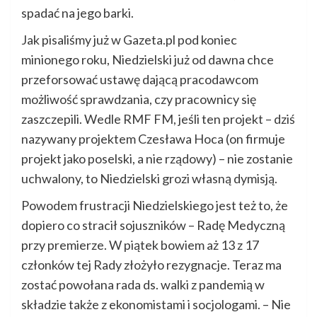
spadać na jego barki.
Jak pisaliśmy już w Gazeta.pl pod koniec
minionego roku, Niedzielski już od dawna chce
przeforsować ustawę dającą pracodawcom
możliwość sprawdzania, czy pracownicy się
zaszczepili. Wedle RMF FM, jeśli ten projekt – dziś
nazywany projektem Czesława Hoca (on firmuje
projekt jako poselski, a nie rządowy) – nie zostanie
uchwalony, to Niedzielski grozi własną dymisją.
Powodem frustracji Niedzielskiego jest też to, że
dopiero co stracił sojuszników – Radę Medyczną
przy premierze. W piątek bowiem aż 13 z 17
członków tej Rady złożyło rezygnacje. Teraz ma
zostać powołana rada ds. walki z pandemią w
składzie także z ekonomistami i socjologami. – Nie