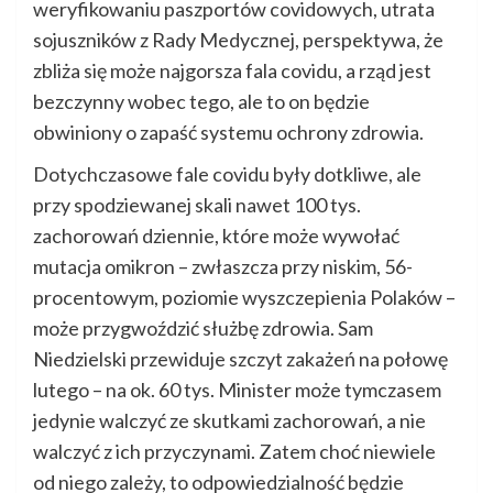
weryfikowaniu paszportów covidowych, utrata
sojuszników z Rady Medycznej, perspektywa, że
zbliża się może najgorsza fala covidu, a rząd jest
bezczynny wobec tego, ale to on będzie
obwiniony o zapaść systemu ochrony zdrowia.
Dotychczasowe fale covidu były dotkliwe, ale
przy spodziewanej skali nawet 100 tys.
zachorowań dziennie, które może wywołać
mutacja omikron – zwłaszcza przy niskim, 56-
procentowym, poziomie wyszczepienia Polaków –
może przygwoździć służbę zdrowia. Sam
Niedzielski przewiduje szczyt zakażeń na połowę
lutego – na ok. 60 tys. Minister może tymczasem
jedynie walczyć ze skutkami zachorowań, a nie
walczyć z ich przyczynami. Zatem choć niewiele
od niego zależy, to odpowiedzialność będzie