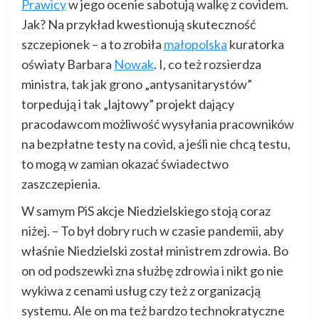
Prawicy
w jego ocenie sabotują walkę z covidem.
Jak? Na przykład kwestionują skuteczność
szczepionek – a to zrobiła
małopolska
kuratorka
oświaty Barbara
Nowak
. I, co też rozsierdza
ministra, tak jak grono „antysanitarystów”
torpedują i tak „lajtowy” projekt dający
pracodawcom możliwość wysyłania pracowników
na bezpłatne testy na covid, a jeśli nie chcą testu,
to mogą w zamian okazać świadectwo
zaszczepienia.
W samym PiS akcje Niedzielskiego stoją coraz
niżej. – To był dobry ruch w czasie pandemii, aby
właśnie Niedzielski został ministrem zdrowia. Bo
on od podszewki zna służbę zdrowia i nikt go nie
wykiwa z cenami usług czy też z organizacją
systemu. Ale on ma też bardzo technokratyczne