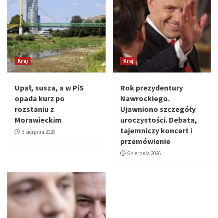
Kraj
Kraj
Upał, susza, a w PiS
Rok prezydentury
opada kurz po
Nawrockiego.
rozstaniu z
Ujawniono szczegóły
Morawieckim
uroczystości. Debata,
tajemniczy koncert i
6 sierpnia 2026
przemówienie
6 sierpnia 2026