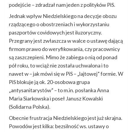
podejście – zdradzał nam jeden z polityków PiS.
Jednak wpływ Niedzielskiego na decyzje obozu
rządzącego o obostrzeniach i wykorzystaniu
paszportów covidowych jest iluzoryczny.
Przegrany jest zwłaszcza w walce o ustawę dającą
firmom prawo do weryfikowania, czy pracownicy
są zaszczepieni. Mimo że zabiega o nią od ponad
pół roku, to wciąż nie została uchwalona i to
nawet w – jak mówi się w PiS – „lajtowej” formie. W
PiS blokuje ją ok. 20-osobowa grupa
„antysanitarystów” – to m.in. posłanka Anna
Maria Siarkowska i poseł Janusz Kowalski
(Solidarna Polska).
Obecnie frustracja Niedzielskiego jest już skrajna.
Powodów jest kilka: bezsilność ws. ustawy o