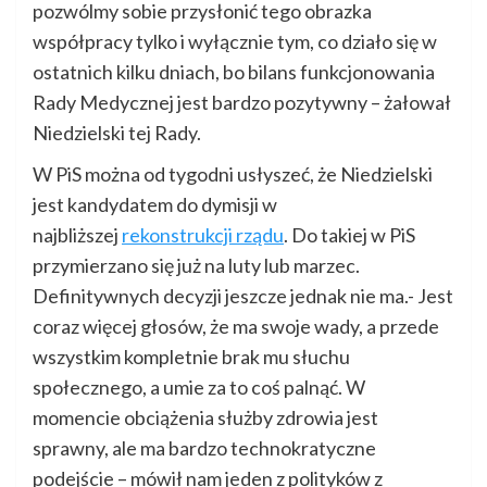
pozwólmy sobie przysłonić tego obrazka
współpracy tylko i wyłącznie tym, co działo się w
ostatnich kilku dniach, bo bilans funkcjonowania
Rady Medycznej jest bardzo pozytywny – żałował
Niedzielski tej Rady.
W PiS można od tygodni usłyszeć, że Niedzielski
jest kandydatem do dymisji w
najbliższej
rekonstrukcji rządu
. Do takiej w PiS
przymierzano się już na luty lub marzec.
Definitywnych decyzji jeszcze jednak nie ma.- Jest
coraz więcej głosów, że ma swoje wady, a przede
wszystkim kompletnie brak mu słuchu
społecznego, a umie za to coś palnąć. W
momencie obciążenia służby zdrowia jest
sprawny, ale ma bardzo technokratyczne
podejście – mówił nam jeden z polityków z