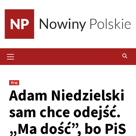
Skip
to
content
Primary
Menu
Kraj
Adam Niedzielski
sam chce odejść.
„Ma dość”, bo PiS