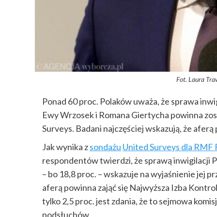
Fot. Laura Tra
Ponad 60 proc. Polaków uważa, że sprawa inwi
Ewy Wrzosek i Romana Giertycha powinna zost
Surveys. Badani najczęściej wskazują, że aferą 
Jak wynika z
sondażu
United Surveys dla RMF 
respondentów twierdzi, że sprawą inwigilacji 
– bo 18,8 proc. – wskazuje na wyjaśnienie jej pr
aferą powinna zająć się Najwyższa Izba Kontroli
tylko 2,5 proc. jest zdania, że to sejmowa komis
podsłuchów.