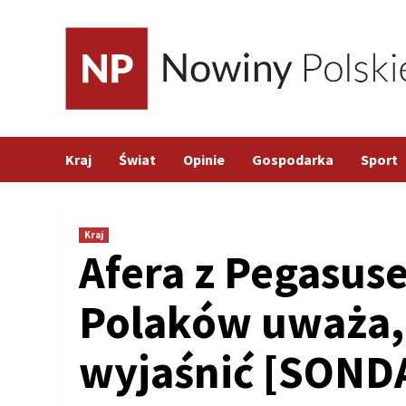
Skip
to
content
Kraj
Świat
Opinie
Gospodarka
Sport
Kraj
Afera z Pegasus
Polaków uważa, 
wyjaśnić [SOND