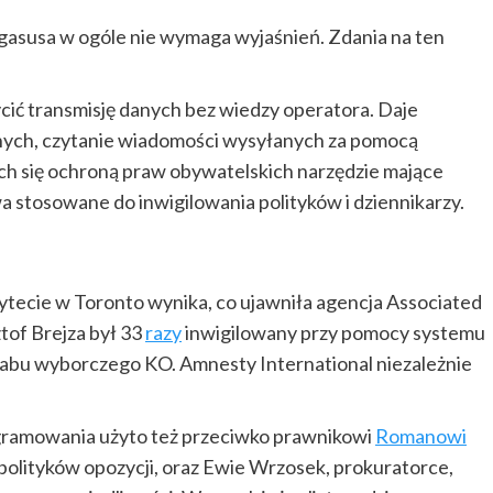
gasusa w ogóle nie wymaga wyjaśnień. Zdania na ten
cić transmisję danych bez wiedzy operatora. Daje
nych, czytanie wiadomości wysyłanych za pomocą
ch się ochroną praw obywatelskich narzędzie mające
a stosowane do inwigilowania polityków i dziennikarzy.
ytecie w Toronto wynika, co ujawniła agencja Associated
ztof Brejza był 33
razy
inwigilowany przy pomocy systemu
abu wyborczego KO. Amnesty International niezależnie
ogramowania użyto też przeciwko prawnikowi
Romanowi
polityków opozycji, oraz Ewie Wrzosek, prokuratorce,