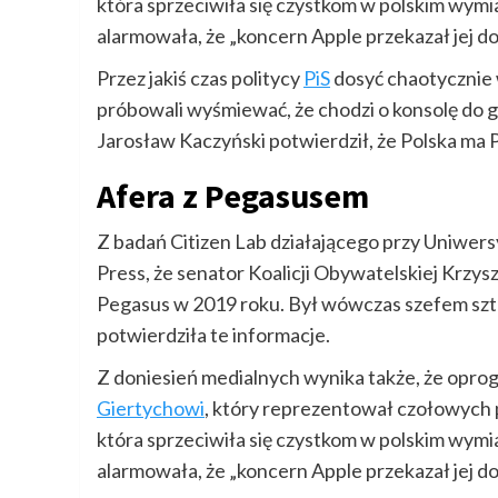
która sprzeciwiła się czystkom w polskim wymi
alarmowała, że „koncern Apple przekazał jej do
Przez jakiś czas politycy
PiS
dosyć chaotycznie 
próbowali wyśmiewać, że chodzi o konsolę do gi
Jarosław Kaczyński potwierdził, że Polska ma 
Afera z Pegasusem
Z badań Citizen Lab działającego przy Uniwers
Press, że senator Koalicji Obywatelskiej Krzys
Pegasus w 2019 roku. Był wówczas szefem szt
potwierdziła te informacje.
Z doniesień medialnych wynika także, że opr
Giertychowi
, który reprezentował czołowych 
która sprzeciwiła się czystkom w polskim wymi
alarmowała, że „koncern Apple przekazał jej do