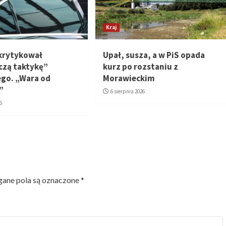
Kraj
skrytykował
Upał, susza, a w PiS opada
zą taktykę”
kurz po rozstaniu z
go. „Wara od
Morawieckim
”
6 sierpnia 2026
6
ne pola są oznaczone
*