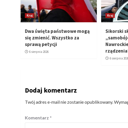
Kraj
Kraj
Dwa święta państwowe mogą
Sikorski 
się zmienić. Wszystko za
„samobójc
sprawą petycji
Nawrockie
rządzenia
6 sierpnia 2026
6 sierpnia 202
Dodaj komentarz
Twój adres e-mail nie zostanie opublikowany.
Wymaga
Komentarz
*