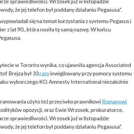
arze sprawiedliwości. Wrzosek już w listopadzie
wody, że jej telefon był poddany działaniu Pegasusa”.
wypowiadali się na temat korzystania z systemu Pegasus i
er z lat 90., która nosiła tę samą nazwę. W końcu
Pegasusa.
ytecie w Toronto wynika, co ujawniła agencja Associated
ztof Brejza był 33
razy
inwigilowany przy pomocy systemu
abu wyborczego KO. Amnesty International niezależnie
ogramowania użyto też przeciwko prawnikowi
Romanowi
polityków opozycji, oraz Ewie Wrzosek, prokuratorce,
arze sprawiedliwości. Wrzosek już w listopadzie
wody, że jej telefon był poddany działaniu Pegasusa”.