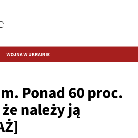
WOJNA W UKRAINIE
em. Ponad 60 proc.
że należy ją
AŻ]