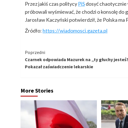
Przez jakiś czas politycy
PiS
dosyć chaotycznie 
próbowali wyśmiewać, że chodzi o konsolę do gi
Jarosław Kaczyński potwierdził, że Polska ma 
Źródło:
https://wiadomosci.gazeta.pl
Kontynuuj
Poprzedni
Czarnek odpowiada Mazurek na „ty głuchy jesteś?
czytanie
Pokazał zaświadczenie lekarskie
More Stories