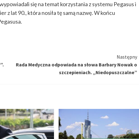
wypowiadali się na temat korzystania z systemu Pegasus i
er z lat 90., która nosiła tę samą nazwę. W końcu
Pegasusa.
Następny
”.
Rada Medyczna odpowiada na słowa Barbary Nowak o
szczepieniach. „Niedopuszczalne”