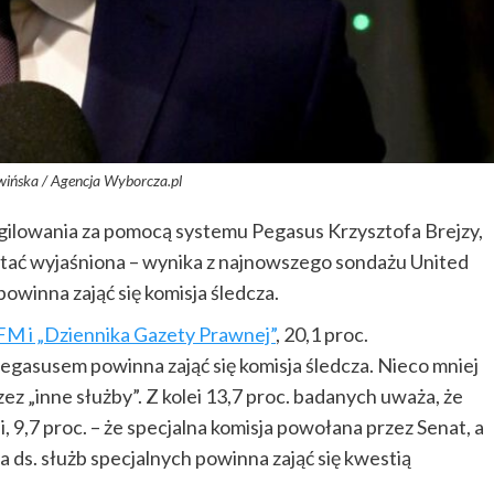
wińska / Agencja Wyborcza.pl
gilowania za pomocą systemu Pegasus Krzysztofa Brejzy,
ać wyjaśniona – wynika z najnowszego sondażu United
powinna zająć się komisja śledcza.
FM i „Dziennika Gazety Prawnej”
, 20,1 proc.
Pegasusem powinna zająć się komisja śledcza. Nieco mniej
zez „inne służby”. Z kolei 13,7 proc. badanych uważa, że
, 9,7 proc. – że specjalna komisja powołana przez Senat, a
ja ds. służb specjalnych powinna zająć się kwestią