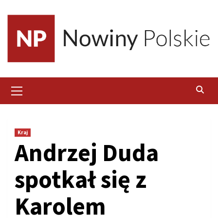
Skip
to
content
Primary
Menu
Kraj
Andrzej Duda
spotkał się z
Karolem