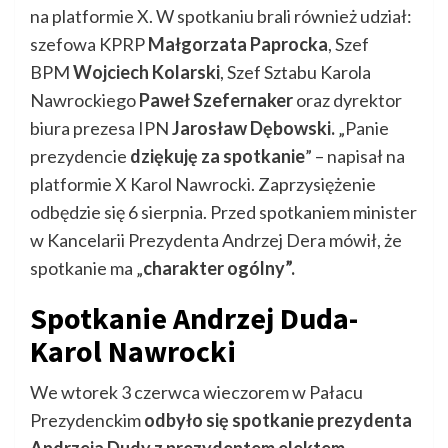
na platformie X. W spotkaniu brali również udział:
szefowa KPRP
Małgorzata Paprocka
, Szef
BPM
Wojciech Kolarski
, Szef Sztabu Karola
Nawrockiego
Paweł Szefernaker
oraz dyrektor
biura prezesa IPN
Jarosław Dębowski.
„Panie
prezydencie
dziękuję za spotkanie
” – napisał na
platformie X Karol Nawrocki. Zaprzysiężenie
odbędzie się 6 sierpnia. Przed spotkaniem minister
w Kancelarii Prezydenta Andrzej Dera mówił, że
spotkanie ma „
charakter ogólny”.
Spotkanie Andrzej Duda-
Karol Nawrocki
We wtorek 3 czerwca wieczorem w Pałacu
Prezydenckim
odbyło się spotkanie prezydenta
Andrzeja Dudy z prezydentem elektem
.