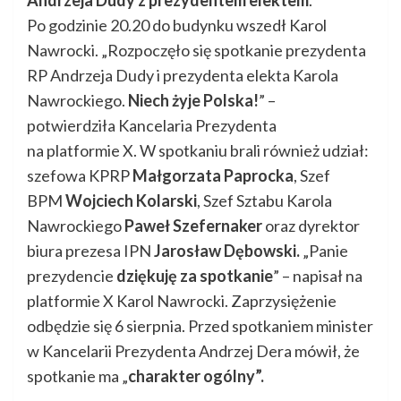
Po godzinie 20.20 do budynku wszedł Karol
Nawrocki. „Rozpoczęło się spotkanie prezydenta
RP Andrzeja Dudy i prezydenta elekta Karola
Nawrockiego.
Niech żyje Polska!
” –
potwierdziła Kancelaria Prezydenta
na platformie X. W spotkaniu brali również udział:
szefowa KPRP
Małgorzata Paprocka
, Szef
BPM
Wojciech Kolarski
, Szef Sztabu Karola
Nawrockiego
Paweł Szefernaker
oraz dyrektor
biura prezesa IPN
Jarosław Dębowski.
„Panie
prezydencie
dziękuję za spotkanie
” – napisał na
platformie X Karol Nawrocki. Zaprzysiężenie
odbędzie się 6 sierpnia. Przed spotkaniem minister
w Kancelarii Prezydenta Andrzej Dera mówił, że
spotkanie ma „
charakter ogólny”.