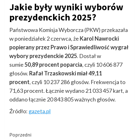
Jakie były wyniki wyborów
prezydenckich 2025?
Państwowa Komisja Wyborcza (PKW) przekazała
w poniedziałek 2 czerwca, że
Karol Nawrocki
popierany przez Prawo i Sprawiedliwość wygrał
wybory prezydenckie 2025
. Dostał w
sumie
50,89 procent poparcia
, czyli 10 606 877
głosów.
Rafał Trzaskowski miał 49,11
procent
, czyli 10 237 286 głosów. Frekwencja to
71,63 procent. Łącznie wydano 21 033 457 kart, a
oddano łącznie 20 843 805 ważnych głosów.
Źródło:
gazeta.pl
Kontynuuj
Poprzedni