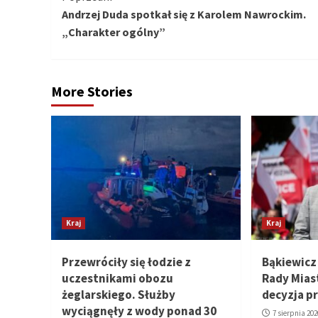
Andrzej Duda spotkał się z Karolem Nawrockim.
czytanie
„Charakter ogólny”
More Stories
Kraj
Kraj
Przewróciły się łodzie z
Bąkiewicz
uczestnikami obozu
Rady Mias
żeglarskiego. Służby
decyzja p
wyciągnęły z wody ponad 30
7 sierpnia 202