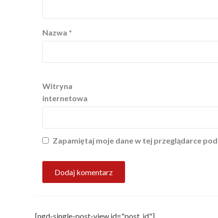
Nazwa
*
Witryna
internetowa
Zapamiętaj moje dane w tej przeglądarce pod
[ngd-single-post-view id="post_id"]