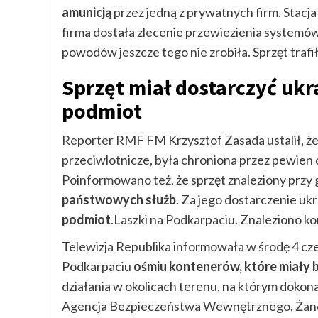
amunicją
przez jedną z prywatnych firm. Stacja
firma dostała zlecenie przewiezienia systemów
powodów jeszcze tego nie zrobiła. Sprzęt trafi
Sprzęt miał dostarczyć uk
podmiot
Reporter RMF FM Krzysztof Zasada ustalił, że 
przeciwlotnicze, była chroniona przez pewien 
Poinformowano też, że sprzęt znaleziony przy 
państwowych służb
. Za jego dostarczenie u
podmiot
.Laszki na Podkarpaciu. Znaleziono ko
Telewizja Republika informowała w środę 4 cz
Podkarpaciu
ośmiu kontenerów, które miały b
działania w okolicach terenu, na którym dok
Agencja Bezpieczeństwa Wewnętrznego, Żanda