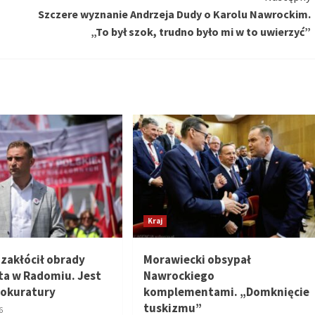
Szczere wyznanie Andrzeja Dudy o Karolu Nawrockim.
„To był szok, trudno było mi w to uwierzyć”
Kraj
 zakłócił obrady
Morawiecki obsypał
ta w Radomiu. Jest
Nawrockiego
rokuratury
komplementami. „Domknięcie
tuskizmu”
6