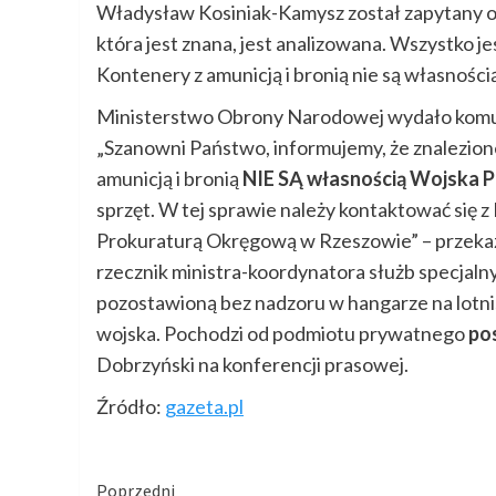
Władysław Kosiniak-Kamysz został zapytany o t
która jest znana, jest analizowana. Wszystko
Kontenery z amunicją i bronią nie są własnośc
Ministerstwo Obrony Narodowej wydało komun
„Szanowni Państwo, informujemy, że znalezion
amunicją i bronią
NIE SĄ własnością Wojska P
sprzęt. W tej sprawie należy kontaktować się 
Prokuraturą Okręgową w Rzeszowie” – przeka
rzecznik ministra-koordynatora służb specjaln
pozostawioną bez nadzoru w hangarze na lotnis
wojska. Pochodzi od podmiotu prywatnego
po
Dobrzyński na konferencji prasowej.
Źródło:
gazeta.pl
Kontynuuj
Poprzedni