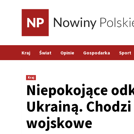
Skip
to
content
Kraj
Świat
Opinie
Gospodarka
Sport
Kraj
Niepokojące odk
Ukrainą. Chodzi
wojskowe