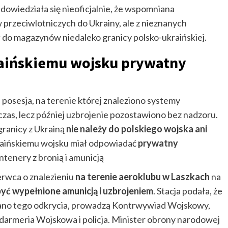
 dowiedziała się nieoficjalnie, że wspomniana
 przeciwlotniczych do Ukrainy, ale z nieznanych
ł do magazynów niedaleko granicy polsko-ukraińskiej.
raińskiemu wojsku prywatny
posesja, na terenie której znaleziono systemy
czas, lecz później uzbrojenie pozostawiono bez nadzoru.
granicy z Ukrainą
nie należy do polskiego wojska ani
kraińskiemu wojsku miał odpowiadać
prywatny
ntenery z bronią i amunicją
erwca o znalezieniu
na terenie aeroklubu w Laszkach
na
yć wypełnione amunicją i uzbrojeniem
. Stacja podała, że
onano tego odkrycia, prowadzą Kontrwywiad Wojskowy,
rmeria Wojskowa i policja. Minister obrony narodowej