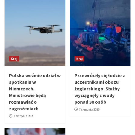
Kraj
Kraj
Polska weźmie udział w
Przewróciły się łodzie z
spotkaniu w
uczestnikami obozu
Niemczech.
żeglarskiego. Służby
Ministrowie będą
wyciągnęły z wody
rozmawiać o
ponad 30 osób
zagrożeniach
7 sierpnia 2026
7 sierpnia 2026