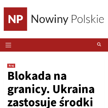
Skip
to
content
Primary
Menu
Kraj
Blokada na
granicy. Ukraina
zastosuje środki