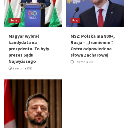
Świat
Kraj
Magyar wybrał
MSZ: Polska ma 800+,
kandydata na
Rosja – „trumienne”.
prezydenta. To były
Ostra odpowiedź na
prezes Sądu
słowa Zacharowej
Najwyższego
9 sierpnia 2026
9 sierpnia 2026