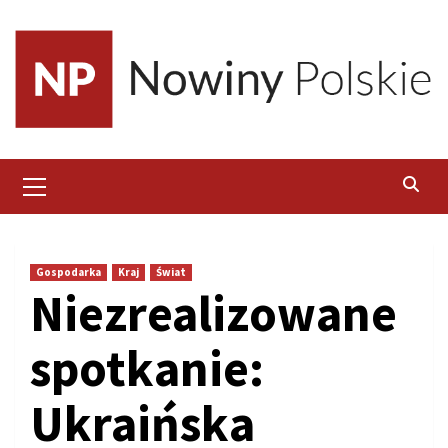
Skip
to
content
Primary
Menu
Gospodarka
Kraj
Świat
Niezrealizowane
spotkanie:
Ukraińska