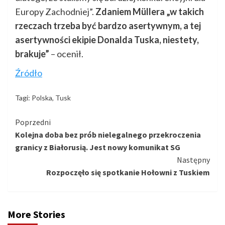
Europy Zachodniej”.
Zdaniem Müllera „w takich
rzeczach trzeba być bardzo asertywnym, a tej
asertywności ekipie Donalda Tuska, niestety,
brakuje”
– ocenił.
Źródło
Tagi:
Polska
,
Tusk
Kontynuuj
Poprzedni
Kolejna doba bez prób nielegalnego przekroczenia
czytanie
granicy z Białorusią. Jest nowy komunikat SG
Następny
Rozpoczęło się spotkanie Hołowni z Tuskiem
More Stories