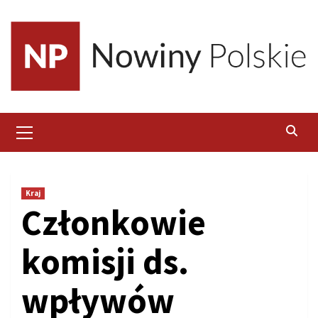
Skip
to
content
Primary
Menu
Kraj
Członkowie
komisji ds.
wpływów