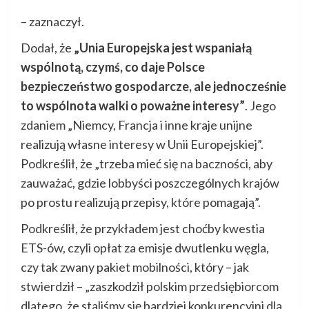
– zaznaczył.
Dodał, że
„Unia Europejska jest wspaniałą
wspólnotą, czymś, co daje Polsce
bezpieczeństwo gospodarcze, ale jednocześnie
to wspólnota walki o poważne interesy”
. Jego
zdaniem „Niemcy, Francja i inne kraje unijne
realizują własne interesy w Unii Europejskiej”.
Podkreślił, że „trzeba mieć się na baczności, aby
zauważać, gdzie lobbyści poszczególnych krajów
po prostu realizują przepisy, które pomagają”.
Podkreślił, że przykładem jest choćby kwestia
ETS-ów, czyli opłat za emisje dwutlenku węgla,
czy tak zwany pakiet mobilności, który – jak
stwierdził – „zaszkodził polskim przedsiębiorcom
dlatego, że staliśmy się bardziej konkurencyjni dla