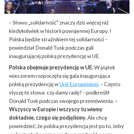
– Słowo „solidarność” znaczy dziś więcej niż
kiedykolwiek w historii powojennej Europy. I
Polska będzie strażnikiem tej solidarności –
powiedział Donald Tusk podczas gali
inaugurującej polską prezydencję w UE.
Polska obejmuje prezydencję w UE:
W piątek
wieczorem rozpoczęła się gala inaugurująca
polską prezydencję w
Unii Europejskiej
. – Często
słyszę te słowa: czy damy radę? – podkreślił
Donald Tusk podczas swojego przemówienia. –
Wszyscy w Europie i wszyscy tu wiemy
dokładnie, czego się podjęliśmy.
Ale chcę
powiedzieć, że polska prezydencja jest po to, żeby