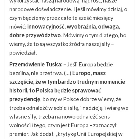
wykorzystać naszą narodową mądrość, nasze
narodowe doświadczenie. I jeśli mówimy dzisiaj, o
czym będziemy przez całe te sześć miesięcy
mówić:
innowacyjność, wyobraźnia, odwaga,
dobre przywództwo
. Mówimy o tym dlatego, bo
wiemy, że to są wszystko źródła naszej siły –
powiedział.
Przemówienie Tuska:
– Jeśli Europa będzie
bezsilna, nie przetrwa. (…)
Europo, masz
szczęście, że w tym bardzo trudnym momencie
historii, to Polska będzie sprawować
prezydencję
, bo my w Polsce dobrze wiemy, że
trzeba odnaleźć w sobie i siłę, i nadzieję, i wiarę we
własne siły, trzeba na nowo odnaleźć sens
wolności i tego, czym jest Europa – zaznaczył
premier. Jak dodał, „krytykę Unii Europejskiej w