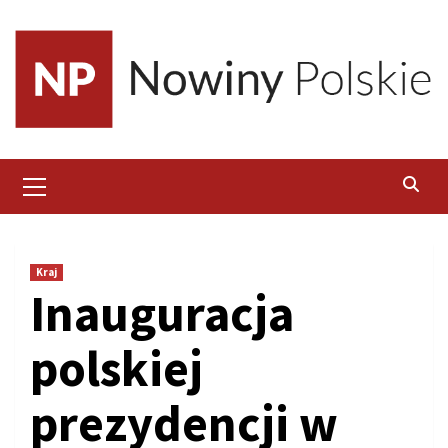
Skip
to
content
Primary
Menu
Kraj
Inauguracja
polskiej
prezydencji w