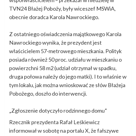
współwłaścicielem – przekazał w niedzielę w
TVN24 Błażej Poboży, były wiceszef MSWiA,
obecnie doradca Karola Nawrockiego.
Z ostatniego oświadczenia majątkowego Karola
Nawrockiego wynika, że prezydent jest
właścicielem 57-metrowego mieszkania. Polityk
posiada również 50 proc. udziału w mieszkaniu o
powierzchni 58 m2 (udział otrzymał w spadku,
druga połowa należy do jego matki). I to właśnie w
tym lokalu, jak można wnioskować ze słów Błażeja
Pobożego, doszło do interwencji.
„Zgłoszenie dotyczyło rodzinnego domu”
Rzecznik prezydenta Rafał Leśkiewicz
informował w sobotę na portalu X, że fałszywe