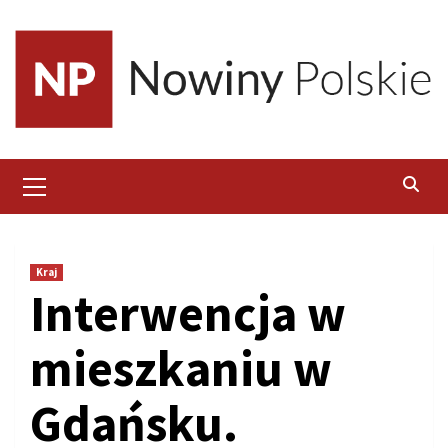
Skip
to
content
Primary
Menu
Kraj
Interwencja w
mieszkaniu w
Gdańsku.