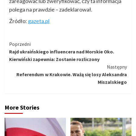
zareagować lub zweryfikować, czy ta informacja
polega na prawdzie – zadeklarował.
Źródło:
gazeta.pl
Kontynuuj
Poprzedni
Rajd ukraińskiego influencera nad Morskie Oko.
czytanie
Kierwiński zapewnia: Zostanie rozliczony
Następny
Referendum w Krakowie. Ważą się losy Aleksandra
Miszalskiego
More Stories