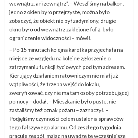
wewnątrz, ani zewnątrz”. – Weszliśmy na balkon,
jedno z okien było przejrzyste, można było
zobaczyć, że obiekt nie był zadymiony, drugie
okno było od wewnątrz zaklejone folią, było
ograniczenie widoczności – mówił.
– Po 15 minutach kolejna karetka przyjechała na
miejsce ze względu na kolejne zgłoszenie o
zatrzymaniu funkcji życiowych pod tym adresem.
Kierujący działaniem ratowniczym nie miał już
wątpliwości, że trzeba wejść do lokalu,
zweryfikować, czy nie ma tam osoby potrzebującej
pomocy – dodał. – Mieszkanie było puste, nie
zastaliśmy też oznak pożaru – zaznaczył. –
Podjęliśmy czynności celem ustalenia sprawców
tego fałszywego alarmu. Od zeszłego tygodnia
pracuje zespół, mając na uwadze te wcześniejsze