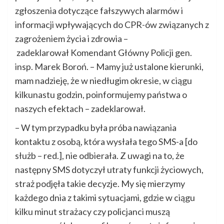
zgłoszenia dotyczące fałszywych alarmów i
informacji wpływających do CPR-ów związanych z
zagrożeniem życia i zdrowia –
zadeklarował Komendant Główny Policji gen.
insp. Marek Boroń. – Mamy już ustalone kierunki,
mam nadzieję, że w niedługim okresie, w ciągu
kilkunastu godzin, poinformujemy państwa o
naszych efektach – zadeklarował.
– W tym przypadku była próba nawiązania
kontaktu z osobą, która wysłała tego SMS-a [do
służb – red.], nie odbierała. Z uwagi na to, że
następny SMS dotyczył utraty funkcji życiowych,
straż podjęła takie decyzje. My się mierzymy
każdego dnia z takimi sytuacjami, gdzie w ciągu
kilku minut strażacy czy policjanci muszą