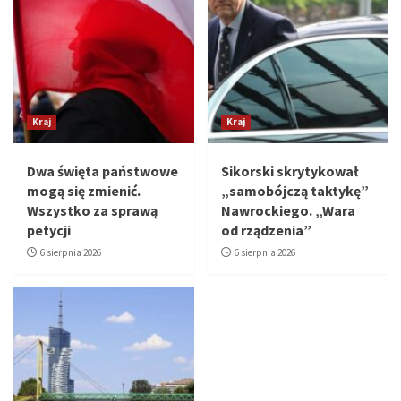
Kraj
Kraj
Dwa święta państwowe
Sikorski skrytykował
mogą się zmienić.
„samobójczą taktykę”
Wszystko za sprawą
Nawrockiego. „Wara
petycji
od rządzenia”
6 sierpnia 2026
6 sierpnia 2026