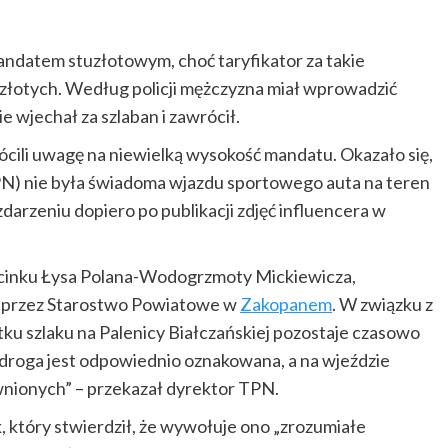
 mandatem stuzłotowym, choć taryfikator za takie
 złotych. Według policji mężczyzna miał wprowadzić
e wjechał za szlaban i zawrócił.
rócili uwagę na niewielką wysokość mandatu. Okazało się,
N) nie była świadoma wjazdu sportowego auta na teren
zdarzeniu dopiero po publikacji zdjęć influencera w
dcinku Łysa Polana-Wodogrzmoty Mickiewicza,
 przez Starostwo Powiatowe w
Zakopanem
. W związku z
ku szlaku na Palenicy Białczańskiej pozostaje czasowo
droga jest odpowiednio oznakowana, a na wjeździe
wnionych” – przekazał dyrektor TPN.
 który stwierdził, że wywołuje ono „zrozumiałe