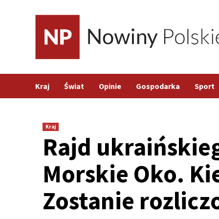
Skip
to
content
Kraj
Świat
Opinie
Gospodarka
Sport
Kraj
Rajd ukraińskie
Morskie Oko. Ki
Zostanie rozlicz