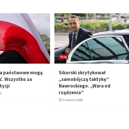
Kraj
ta państwowe mogą
Sikorski skrytykował
ić. Wszystko za
„samobójczą taktykę”
tycji
Nawrockiego. „Wara od
rządzenia”
6
6 sierpnia 2026