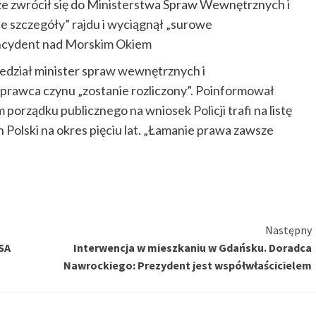
 że zwrócił się do Ministerstwa Spraw Wewnętrznych i
tkie szczegóły” rajdu i wyciągnął „surowe
incydent nad Morskim Okiem
edział minister spraw wewnętrznych i
 sprawca czynu „zostanie rozliczony”. Poinformował
porządku publicznego na wniosek Policji trafi na listę
Polski na okres pięciu lat. „Łamanie prawa zawsze
Następny
SA
Interwencja w mieszkaniu w Gdańsku. Doradca
Nawrockiego: Prezydent jest współwłaścicielem