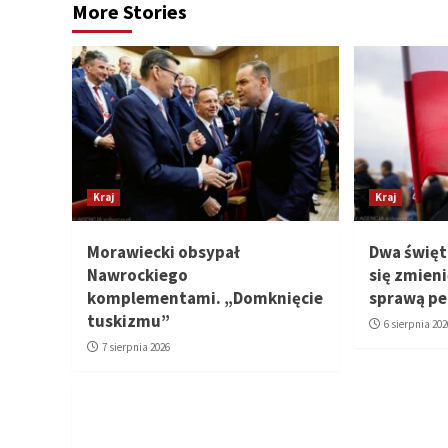
More Stories
Kraj
Kraj
Morawiecki obsypał
Dwa świę
Nawrockiego
się zmien
komplementami. „Domknięcie
sprawą pe
tuskizmu”
6 sierpnia 202
7 sierpnia 2026