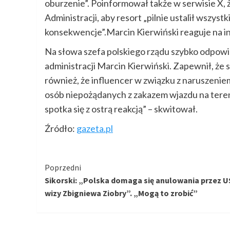
oburzenie”. Poinformował także w serwisie X,
Administracji, aby resort „pilnie ustalił wszys
konsekwencje”.Marcin Kierwiński reaguje na 
Na słowa szefa polskiego rządu szybko odpowi
administracji Marcin Kierwiński. Zapewnił, że
również, że influencer w związku z naruszeniem 
osób niepożądanych z zakazem wjazdu na teren 
spotka się z ostrą reakcją” – skwitował.
Źródło:
gazeta.pl
Kontynuuj
Poprzedni
Sikorski: „Polska domaga się anulowania przez U
czytanie
wizy Zbigniewa Ziobry”. „Mogą to zrobić”