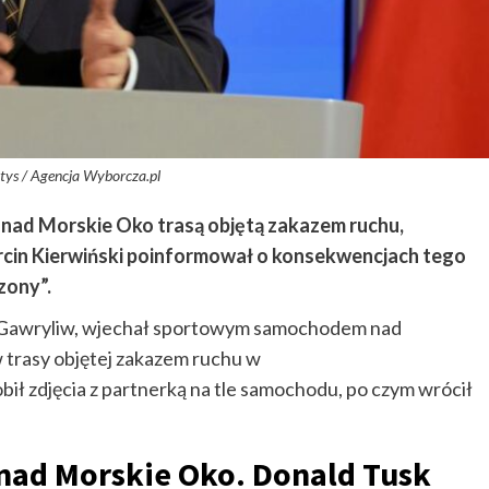
tys / Agencja Wyborcza.pl
ł nad Morskie Oko trasą objętą zakazem ruchu,
cin Kierwiński poinformował o konsekwencjach tego
zony”.
rij Gawryliw, wjechał sportowym samochodem nad
 trasy objętej zakazem ruchu w
ł zdjęcia z partnerką na tle samochodu, po czym wrócił
 nad Morskie Oko. Donald Tusk