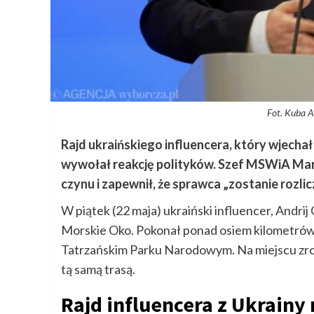
Fot. Kuba A
Rajd ukraińskiego influencera, który wjecha
wywołał reakcję polityków. Szef MSWiA Mar
czynu i zapewnił, że sprawca „zostanie rozlic
W piątek (22 maja) ukraiński influencer, And
Morskie Oko. Pokonał ponad osiem kilometrów
Tatrzańskim Parku Narodowym. Na miejscu zrobi
tą samą trasą.
Rajd influencera z Ukrainy