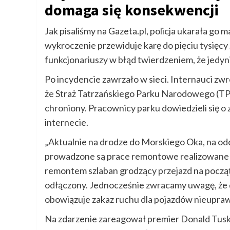
domaga się konsekwencji
Jak pisaliśmy na Gazeta.pl, policja ukarała go
wykroczenie przewiduje karę do pięciu tysięcy
funkcjonariuszy w błąd twierdzeniem, że jedyni
Po incydencie zawrzało w sieci. Internauci zw
że Straż Tatrzańskiego Parku Narodowego (TP
chroniony. Pracownicy parku dowiedzieli się o 
internecie.
„Aktualnie na drodze do Morskiego Oka, na o
prowadzone są prace remontowe realizowane
remontem szlaban grodzący przejazd na począt
odłączony. Jednocześnie zwracamy uwagę, że 
obowiązuje zakaz ruchu dla pojazdów nieupra
Na zdarzenie zareagował premier Donald Tusk,