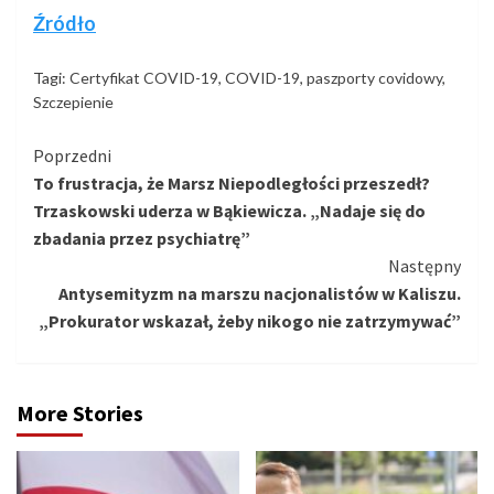
Źródło
Tagi:
Certyfikat COVID-19
,
COVID-19
,
paszporty covidowy
,
Szczepienie
Kontynuuj
Poprzedni
To frustracja, że Marsz Niepodległości przeszedł?
czytanie
Trzaskowski uderza w Bąkiewicza. „Nadaje się do
zbadania przez psychiatrę”
Następny
Antysemityzm na marszu nacjonalistów w Kaliszu.
„Prokurator wskazał, żeby nikogo nie zatrzymywać”
More Stories