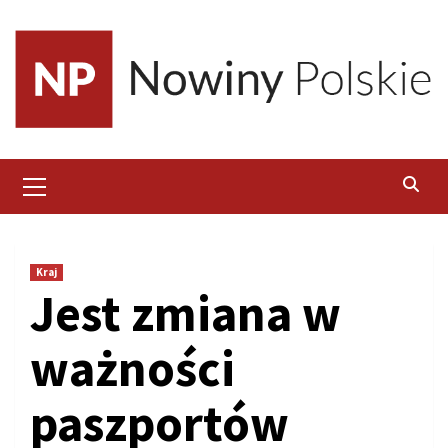
Skip
to
content
Primary
Menu
Kraj
Jest zmiana w
ważności
paszportów