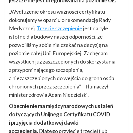
jeszcze nie jest uregulowana na poziomie UE.
„Wydłużenie okresu ważności certyfikatu
dokonujemy w oparciu o rekomendację Rady
Medycznej.
Trzecie szczepienie
jest na tyle
istotne dla budowy naszej odporności, że
pozwoliliśmy sobie nie czekać na decyzję na
poziomie całej Unii Europejskiej. Zachęcam
wszystkich już zaszczepionych do skorzystania
z przypominającego szczepienia,
a niezaszczepionych do wejścia do grona osób
chronionych przez szczepienia” – tłumaczył
minister zdrowia Adam Niedzielski.
Obecnie nie ma międzynarodowych ustaleń
dotyczących Unijnego Certyfikatu COVID
i przyjęcia dodatkowej dawki
szczepienia.
Dlatego przyjęcie trzeciej (lub