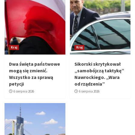
Kraj
Kraj
Dwa święta państwowe
Sikorski skrytykował
mogą się zmienić.
„samobójczą taktykę”
Wszystko za sprawą
Nawrockiego. „Wara
petycji
od rządzenia”
6 sierpnia 2026
6 sierpnia 2026