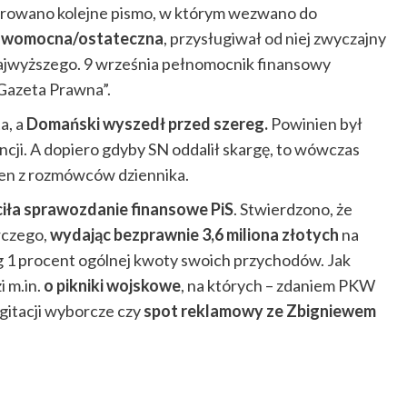
ierowano kolejne pismo, w którym wezwano do
rawomocna/ostateczna
, przysługiwał od niej zwyczajny
Najwyższego. 9 września pełnomocnik finansowy
 Gazeta Prawna”.
a, a
Domański wyszedł przed szereg.
Powinien był
ncji. A dopiero gdyby SN oddalił skargę, to wówczas
en z rozmówców dziennika.
iła sprawozdanie finansowe PiS
. Stwierdzono, że
rczego,
wydając bezprawnie 3,6 miliona złotych
na
g 1 procent ogólnej kwoty swoich przychodów. Jak
 m.in.
o pikniki wojskowe
, na których – zdaniem PKW
gitacji wyborcze czy
spot reklamowy ze Zbigniewem