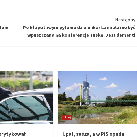
Następny
otum
Po kłopotliwym pytaniu dziennikarka miała nie być
wpuszczana na konferencje Tuska. Jest dementi
Kraj
skrytykował
Upał, susza, a w PiS opada