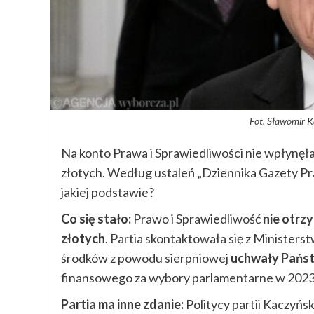
Fot. Sławomir K
Na konto Prawa i Sprawiedliwości nie wpłynęła 
złotych. Według ustaleń „Dziennika Gazety P
jakiej podstawie?
Co się stało:
Prawo i Sprawiedliwość
nie otrz
złotych
. Partia skontaktowała się z Minister
środków z powodu sierpniowej
uchwały Państ
finansowego za wybory parlamentarne w 2023
Partia ma inne zdanie:
Politycy partii Kaczyńs