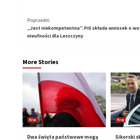
Kontynuuj
Poprzedni
„Jest niekompetentna”. PiS składa wniosek o w
czytanie
nieufności dla Leszczyny
More Stories
Kraj
Kraj
Dwa święta państwowe mogą
Sikorski 