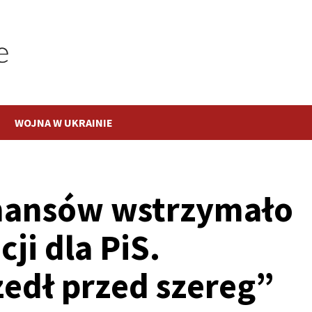
WOJNA W UKRAINIE
inansów wstrzymało
ji dla PiS.
edł przed szereg”