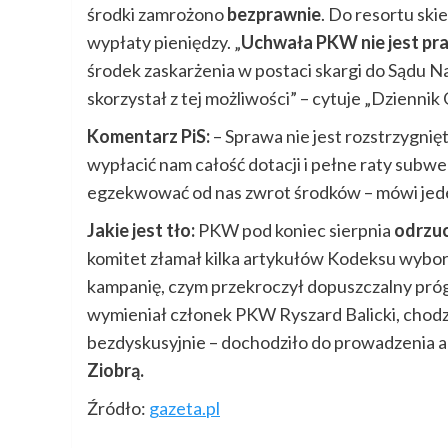
środki zamrożono
bezprawnie
. Do resortu sk
wypłaty pieniędzy. „
Uchwała PKW nie jest p
środek zaskarżenia w postaci skargi do Sądu 
skorzystał z tej możliwości” – cytuje „Dziennik
Komentarz PiS:
– Sprawa nie jest rozstrzygnięt
wypłacić nam całość dotacji i pełne raty subwe
egzekwować od nas zwrot środków – mówi jed
Jakie jest tło:
PKW pod koniec sierpnia
odrzuc
komitet złamał kilka artykułów Kodeksu wybo
kampanię, czym przekroczył dopuszczalny pró
wymieniał członek PKW Ryszard Balicki, chodzi
bezdyskusyjnie – dochodziło do prowadzenia a
Ziobrą.
Źródło:
gazeta.pl