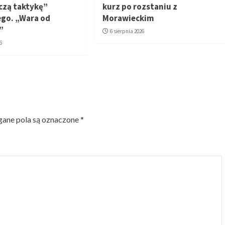
zą taktykę”
kurz po rozstaniu z
go. „Wara od
Morawieckim
”
6 sierpnia 2026
6
ne pola są oznaczone
*