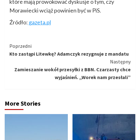
które mają prowokować dyskusje o tym, czy
Morawiecki wciąż powinien być w PiS.
Źródło:
gazeta.pl
Kontynuuj
Poprzedni
Kto zastąpi Litewkę? Adamczyk rezygnuje z mandatu
czytanie
Następny
Zamieszanie wokół przesyłki z BBN. Czarzasty chce
wyjaśnień. „Worek nam przesłali”
More Stories