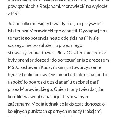
powiązaniach z Rosjanami.Morawiecki na wylocie
z PiS?
Już od kilku miesięcy trwa dyskusja o przyszłości
Mateusza Morawieckiego w partii. Dywagacje na
temat jego potencjalnego odejścia nasiliły się
szczególnie po założeniu przez niego
stowarzyszenia Rozwój Plus. Ostatecznie jednak
były premier doszedł do porozumienia z prezesem
PiS Jarosławem Kaczyńskim, a stowarzyszenie
będzie funkcjonować w ramach struktur partii. To
uspokoiło pogłoski o zakładaniu osobnej partii
przez Morawieckiego. Obie strony twierdzą, że
konflikt wewnątrz partii jest tym samym
zażegnany. Media jednak co jakiś czas donoszą o
kolejnych punktach spornych między frakcjami,