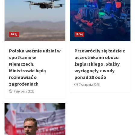
Kraj
Kraj
Polska weźmie udział w
Przewróciły się łodzie z
spotkaniu w
uczestnikami obozu
Niemczech.
żeglarskiego. Służby
Ministrowie będą
wyciągnęły z wody
rozmawiać o
ponad 30 osób
zagrożeniach
7 sierpnia 2026
7 sierpnia 2026