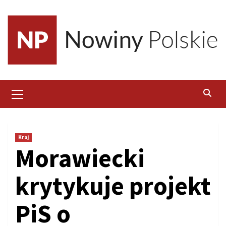
Skip
to
content
Primary
Menu
Kraj
Morawiecki
krytykuje projekt
PiS o