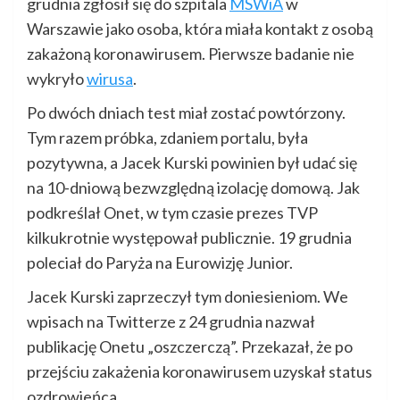
grudnia zgłosił się do szpitala
MSWiA
w
Warszawie jako osoba, która miała kontakt z osobą
zakażoną koronawirusem. Pierwsze badanie nie
wykryło
wirusa
.
Po dwóch dniach test miał zostać powtórzony.
Tym razem próbka, zdaniem portalu, była
pozytywna, a Jacek Kurski powinien był udać się
na 10-dniową bezwzględną izolację domową. Jak
podkreślał Onet, w tym czasie prezes TVP
kilkukrotnie występował publicznie. 19 grudnia
poleciał do Paryża na Eurowizję Junior.
Jacek Kurski zaprzeczył tym doniesieniom. We
wpisach na Twitterze z 24 grudnia nazwał
publikację Onetu „oszczerczą”. Przekazał, że po
przejściu zakażenia koronawirusem uzyskał status
ozdrowieńca.