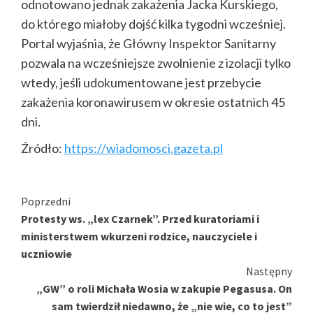
odnotowano jednak zakażenia Jacka Kurskiego,
do którego miałoby dojść kilka tygodni wcześniej.
Portal wyjaśnia, że Główny Inspektor Sanitarny
pozwala na wcześniejsze zwolnienie z izolacji tylko
wtedy, jeśli udokumentowane jest przebycie
zakażenia koronawirusem w okresie ostatnich 45
dni.
Źródło:
https://wiadomosci.gazeta.pl
Kontynuuj
Poprzedni
Protesty ws. „lex Czarnek”. Przed kuratoriami i
czytanie
ministerstwem wkurzeni rodzice, nauczyciele i
uczniowie
Następny
„GW” o roli Michała Wosia w zakupie Pegasusa. On
sam twierdził niedawno, że „nie wie, co to jest”