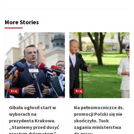
More Stories
Kraj
Kraj
Gibała ogłosił start w
Na pełnomocniczce ds.
wyborach na
promocji Polski się nie
prezydenta Krakowa.
skończyło. Tusk
„Staniemy przed dosyć
zagania ministerstwa
prostym dylematem”
do pracy