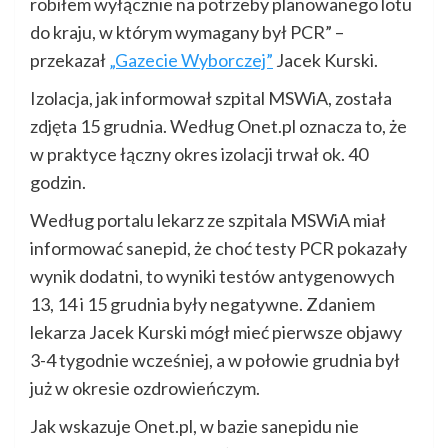
robiłem wyłącznie na potrzeby planowanego lotu
do kraju, w którym wymagany był PCR” –
przekazał
„Gazecie Wyborczej”
Jacek Kurski.
Izolacja, jak informował szpital MSWiA, została
zdjęta 15 grudnia. Według Onet.pl oznacza to, że
w praktyce łączny okres izolacji trwał ok. 40
godzin.
Według portalu lekarz ze szpitala MSWiA miał
informować sanepid, że choć testy PCR pokazały
wynik dodatni, to wyniki testów antygenowych
13, 14 i 15 grudnia były negatywne. Zdaniem
lekarza Jacek Kurski mógł mieć pierwsze objawy
3-4 tygodnie wcześniej, a w połowie grudnia był
już w okresie ozdrowieńczym.
Jak wskazuje Onet.pl, w bazie sanepidu nie