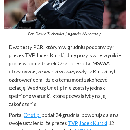
Fot. Dawid Żuchowicz / Agencja Wyborcza.pl
Dwa testy PCR, którym w grudniu poddany był
prezes TVP Jacek Kurski, dały pozytywne wyniki –
podał w poniedziałek Onet.pl. Szpital MSWiA
utrzymywał, że wyniki wskazywały, iż Kurski był
ozdrowieńcem i dzięki temu mógł zakończyć
izolację. Według Onet.pl nie zostały jednak
spełnione warunki, które pozwalałyby na jej
zakończenie.
Portal
Onet.pl
podał 24 grudnia, powołując się na
swoje ustalenia, że prezes
TVP
Jacek Kurski
12