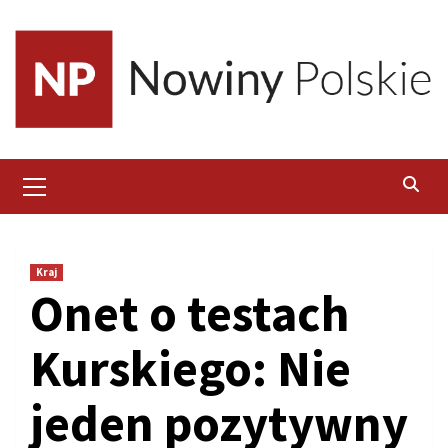
Skip
to
content
Primary
Menu
Kraj
Onet o testach
Kurskiego: Nie
jeden pozytywny