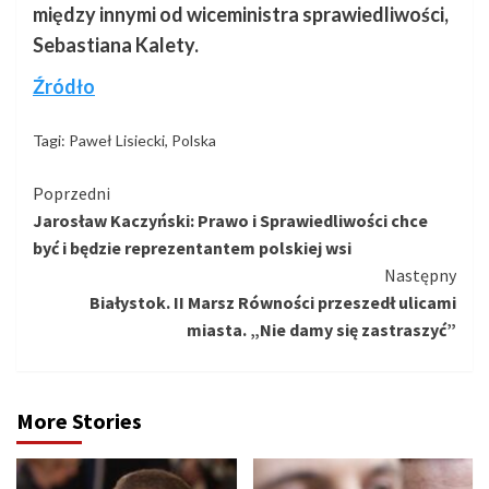
między innymi od wiceministra sprawiedliwości,
Sebastiana Kalety.
Źródło
Tagi:
Paweł Lisiecki
,
Polska
Kontynuuj
Poprzedni
Jarosław Kaczyński: Prawo i Sprawiedliwości chce
czytanie
być i będzie reprezentantem polskiej wsi
Następny
Białystok. II Marsz Równości przeszedł ulicami
miasta. „Nie damy się zastraszyć”
More Stories