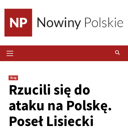
Skip
to
content
Primary
Menu
Kraj
Rzucili się do
ataku na Polskę.
Poseł Lisiecki