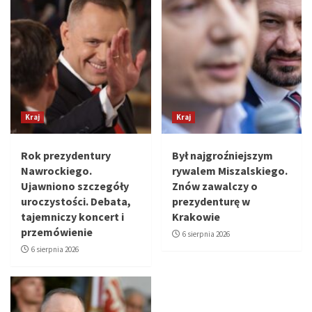
Kraj
Kraj
Rok prezydentury
Był najgroźniejszym
Nawrockiego.
rywalem Miszalskiego.
Ujawniono szczegóły
Znów zawalczy o
uroczystości. Debata,
prezydenturę w
tajemniczy koncert i
Krakowie
przemówienie
6 sierpnia 2026
6 sierpnia 2026