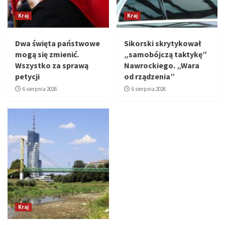
Kraj
Kraj
Dwa święta państwowe
Sikorski skrytykował
mogą się zmienić.
„samobójczą taktykę”
Wszystko za sprawą
Nawrockiego. „Wara
petycji
od rządzenia”
6 sierpnia 2026
6 sierpnia 2026
Kraj