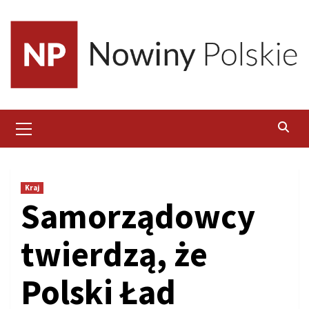
Skip
to
content
Primary
Menu
Kraj
Samorządowcy
twierdzą, że
Polski Ład