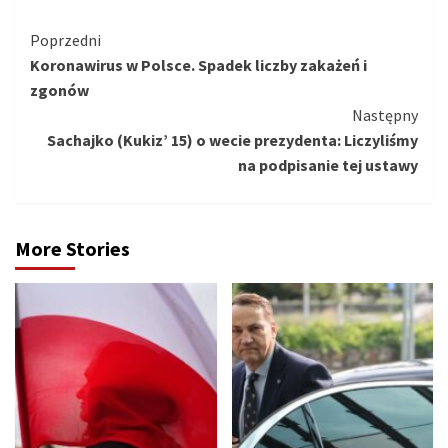
Kontynuuj
Poprzedni
Koronawirus w Polsce. Spadek liczby zakażeń i
czytanie
zgonów
Następny
Sachajko (Kukiz’ 15) o wecie prezydenta: Liczyliśmy
na podpisanie tej ustawy
More Stories