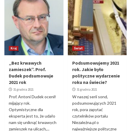
Kraj
Świat
„Bez krwawych
Podsumowujemy 2021
zamieszek”. Prof.
rok. Jakie było
Dudek podsumowuje
polityczne wydarzenie
2021 rok
roku na świecie?
31 grudnia 2021
31 grudnia 2021
Prof. Antoni Dudek ocenił
W naszej serii sond,
mijający rok.
podsumowujących 2021
Optymistyczne dla
rok, pora zapytać
eksperta jest to, że udało
czytelników portalu
nam się uniknąć krwawych
Niezależna.pl o
zamieszek na ulicach,...
najważniejsze polityczne