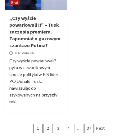
Kraj
„Czy wyście
powariowali?!” – Tusk
zaczepia premiera.
Zapomniał o gazowym
szantażu Putina?
31 grudnia 2021
Czy wyście powariowali? -
pyta w czwartkowym
spocie polityków PiS lider
PO Donald Tusk,
nawiązując do
szykowanych na przyszły
rok...
Stronicowanie
1
2
3
4
…
37
Next
wpisów