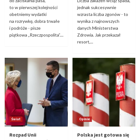
do zaciskania pasa,
Liczba zakażeń wciąż spada,
to w pierwszej kolejności
jednak sukcesywnie
obetniemy wydatki
wzrasta liczba zgonów - to
na rozrywkę, dobra trwałe
wynika z najnowszych
i podróże - pisze
danych Ministerstwa
piątkowa „Rzeczpospolita”....
Zdrowia. Jak przekazał
resort,...
Świat
Opinie
Rozpad Unii
Polska jest gotowa się