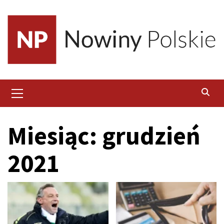
Skip
to
content
Primary
Menu
Miesiąc:
grudzień
2021