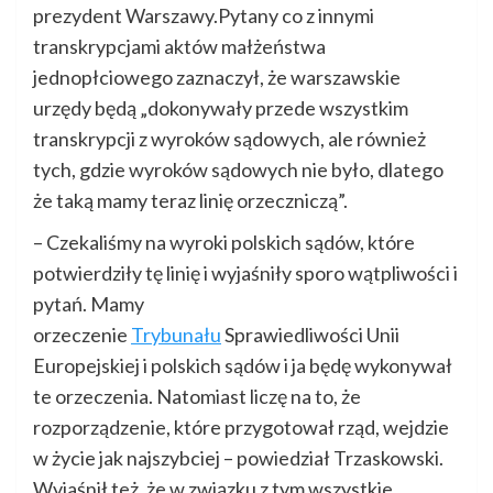
prezydent Warszawy.Pytany co z innymi
transkrypcjami aktów małżeństwa
jednopłciowego zaznaczył, że warszawskie
urzędy będą „dokonywały przede wszystkim
transkrypcji z wyroków sądowych, ale również
tych, gdzie wyroków sądowych nie było, dlatego
że taką mamy teraz linię orzeczniczą”.
– Czekaliśmy na wyroki polskich sądów, które
potwierdziły tę linię i wyjaśniły sporo wątpliwości i
pytań. Mamy
orzeczenie
Trybunału
Sprawiedliwości Unii
Europejskiej i polskich sądów i ja będę wykonywał
te orzeczenia. Natomiast liczę na to, że
rozporządzenie, które przygotował rząd, wejdzie
w życie jak najszybciej – powiedział Trzaskowski.
Wyjaśnił też, że w związku z tym wszystkie