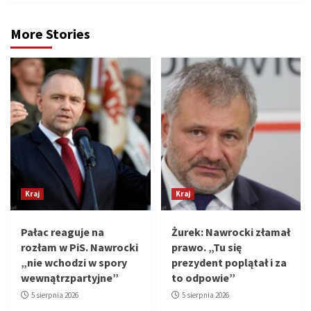
More Stories
Kraj
Kraj
Pałac reaguje na
Żurek: Nawrocki złamał
rozłam w PiS. Nawrocki
prawo. „Tu się
„nie wchodzi w spory
prezydent poplątał i za
wewnątrzpartyjne”
to odpowie”
5 sierpnia 2026
5 sierpnia 2026