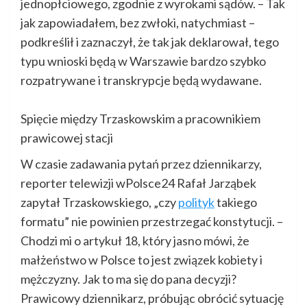
jednopłciowego, zgodnie z wyrokami sądów. – Tak
jak zapowiadałem, bez zwłoki, natychmiast –
podkreślił i zaznaczył, że tak jak deklarował, tego
typu wnioski będą w Warszawie bardzo szybko
rozpatrywane i transkrypcje będą wydawane.
Spięcie między Trzaskowskim a pracownikiem
prawicowej stacji
W czasie zadawania pytań przez dziennikarzy,
reporter telewizji wPolsce24 Rafał Jarząbek
zapytał Trzaskowskiego, „czy
polityk
takiego
formatu” nie powinien przestrzegać konstytucji. –
Chodzi mi o artykuł 18, który jasno mówi, że
małżeństwo w Polsce to jest związek kobiety i
mężczyzny. Jak to ma się do pana decyzji?
Prawicowy dziennikarz, próbując obrócić sytuację