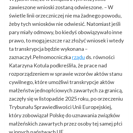
zawieszone wnioski zostaną odwieszone. – W
świetle linii orzeczniczej nie ma żadnego powodu,
żeby tych wniosków nie odwiesić. Natomiast jeśli
pary miały odmowy, bo kiedyś obowiązywało inne
prawo, to mogą jeszcze raz złożyć wniosek i wtedy
ta transkrypcja będzie wykonana –
zaznaczył.Pełnomocniczka
rządu
ds. równości
Katarzyna Kotula podkreśliła, że prace nad
rozporządzeniem w sprawie wzorów aktów stanu
cywilnego, które umożliwi transkrypcje aktów
małżeństw jednopłciowych zawartych za granicą,
zaczęły się w listopadzie 2025 roku, po orzeczeniu
Trybunału Sprawiedliwości Unii Europejskiej,
który zobowiązał Polskę do uznawania związków
małżeńskich zawartych przez osoby tej samej płci
w innych państwach UE.