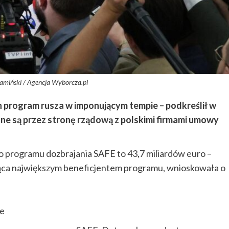
amiński / Agencja Wyborcza.pl
en program rusza w imponującym tempie – podkreślił w
e są przez stronę rządową z polskimi firmami umowy
o programu dozbrajania SAFE to 43,7 miliardów euro –
ędąca największym beneficjentem programu, wnioskowała o
ne