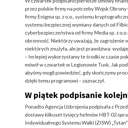
W czwartek podpisano pierwsze umowy finan
przez polskie firmy na potrzeby Wojsk Obrony
firmy Enigma sp. z o.o., systemu kryptograficz
systemu bezpiecznej wymiany danych od Filbico
cyberbezpieczeństwa od firmy Media sp. z o.o.-
obronność. Niektórzy uważają, że zagrożenie 
niektórych znużyła, ale jest prawdziwa: wydaje
– Im lepiej wykorzystamy te środki w czasie p
mówił w czwartek w Legionowie Tusk. Jak podkre
abyśmy mogli powiedzieć, gdy skończymy proces 
dzięki temu programowi – zaznaczył.
W piątek podpisanie kolej
Ponadto Agencja Uzbrojenia podpisała z Prz
dostawy kilkuset tysięcy hełmów HBT-02 op
Indywidualnego Systemu Walki (ZISW) „Tytan” o