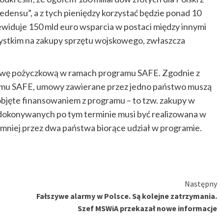
edensu”, a z tych pieniędzy korzystać będzie ponad 10
ewiduje 150 mld euro wsparcia w postaci między innymi
stkim na zakupy sprzętu wojskowego, zwłaszcza
mowę pożyczkową w ramach programu SAFE. Zgodnie z
zmu SAFE, umowy zawierane przez jedno państwo muszą
objęte finansowaniem z programu – to tzw. zakupy w
dokonywanych po tym terminie musi być realizowana w
mniej przez dwa państwa biorące udział w programie.
Następny
Fałszywe alarmy w Polsce. Są kolejne zatrzymania.
Szef MSWiA przekazał nowe informacje