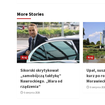
More Stories
Kraj
Kraj
Sikorski skrytykował
Upał, susz
„samobójczą taktykę”
kurz po ro
Nawrockiego. „Wara od
Morawiec
rządzenia”
6 sierpnia 202
6 sierpnia 2026