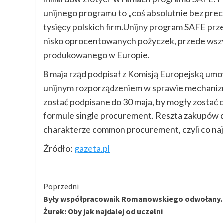
unijnego programu to „coś absolutnie bez prec
tysięcy polskich firm.Unijny program SAFE prz
nisko oprocentowanych pożyczek, przede wszy
produkowanego w Europie.
8 maja rząd podpisał z Komisją Europejską u
unijnym rozporządzeniem w sprawie mechani
zostać podpisane do 30 maja, by mogły zostać 
formule single procurement. Reszta zakupów 
charakterze common procurement, czyli co naj
Źródło:
gazeta.pl
Kontynuuj
Poprzedni
Były współpracownik Romanowskiego odwołany.
czytanie
Żurek: Oby jak najdalej od uczelni