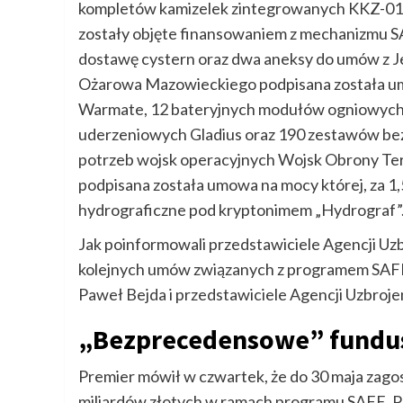
kompletów kamizelek zintegrowanych KKZ-01.
zostały objęte finansowaniem z mechanizmu S
dostawę cystern oraz dwa aneksy do umów z J
Ożarowa Mazowieckiego podpisana została um
Warmate, 12 bateryjnych modułów ogniowyc
uderzeniowych Gladius oraz 190 zestawów be
potrzeb wojsk operacyjnych Wojsk Obrony Ter
podpisana została umowa na mocy której, za 1,
hydrograficzne pod kryptonimem „Hydrograf”
Jak poinformowali przedstawiciele Agencji Uzb
kolejnych umów związanych z programem SAF
Paweł Bejda i przedstawiciele Agencji Uzbrojen
„Bezprecedensowe” fundus
Premier mówił w czwartek, że do 30 maja z
miliardów złotych w ramach programu SAFE. Pod