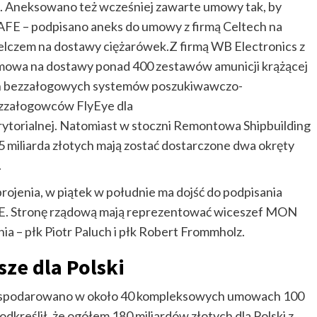
 Aneksowano też wcześniej zawarte umowy tak, by
AFE – podpisano aneks do umowy z firmą Celtech na
elczem na dostawy ciężarówek.Z firmą WB Electronics z
owa na dostawy ponad 400 zestawów amunicji krążącej
h bezzałogowych systemów poszukiwawczo-
zzałogowców FlyEye dla
ytorialnej. Natomiast w stoczni Remontowa Shipbuilding
5 miliarda złotych mają zostać dostarczone dwa okręty
.
rojenia, w piątek w południe ma dojść do podpisania
E. Stronę rządową mają reprezentować wiceszef MON
ia – płk Piotr Paluch i płk Robert Frommholz.
ze dla Polski
agospodarowano w około 40 kompleksowych umowach 100
kreślił, że ogółem 180 miliardów złotych dla Polski z