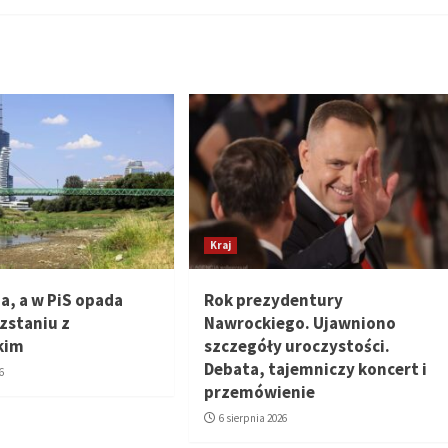
Kraj
a, a w PiS opada
Rok prezydentury
zstaniu z
Nawrockiego. Ujawniono
kim
szczegóły uroczystości.
Debata, tajemniczy koncert i
6
przemówienie
6 sierpnia 2026