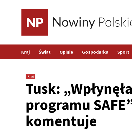
Skip
to
content
Kraj
Świat
Opinie
Gospodarka
Sport
Kraj
Tusk: „Wpłynęła 
programu SAFE”
komentuje