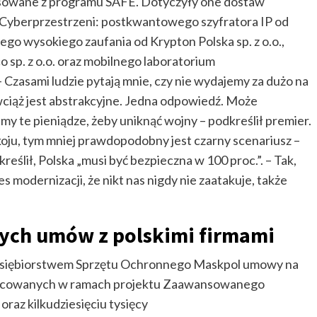
sowane z programu SAFE. Dotyczyły one dostaw
 Cyberprzestrzeni: postkwantowego szyfratora IP od
nego wysokiego zaufania od Krypton Polska sp. z o.o.,
 sp. z o.o. oraz mobilnego laboratorium
 Czasami ludzie pytają mnie, czy nie wydajemy za dużo na
wciąż jest abstrakcyjne. Jedna odpowiedź. Może
my te pieniądze, żeby uniknąć wojny – podkreślił premier.
okoju, tym mniej prawdopodobny jest czarny scenariusz –
ślił, Polska „musi być bezpieczna w 100 proc.”. – Tak,
modernizacji, że nikt nas nigdy nie zaatakuje, także
nych umów z polskimi firmami
edsiębiorstwem Sprzętu Ochronnego Maskpol umowy na
racowanych w ramach projektu Zaawansowanego
raz kilkudziesięciu tysięcy