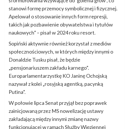
sformułowania wzywające do 'golenia głów’, co
stanowi formę przemocy symbolicznej i fizycznej.
Apelował o stosowanie innych form represji,
takich jak pozbawienie obywatelstwa i tytułów
naukowych” – pisał w 2024 roku resort.
Sopiński aktywnie również korzystał z mediów
społecznościowych, w których między innymi o
Donaldzie Tusku pisał, że będzie
„pensjonariuszem zakładu karnego”.
Europarlamentarzystkę KO Janinę Ochojską
nazywał z kolei „rosyjską agentką, pacynką
Putina”.
W połowie lipca Senat przyjął bez poprawek
zainicjowaną przez MS nowelizację ustawy
zakładającą między innymi zmianę nazwy
funkcjonującej w ramach Służby Więziennej