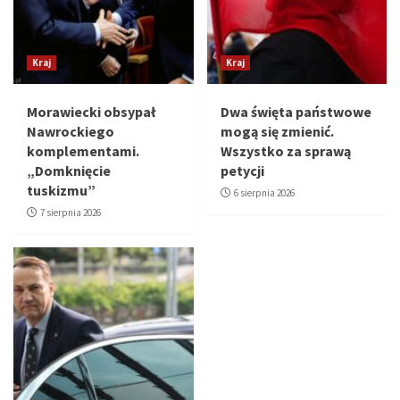
Kraj
Kraj
Morawiecki obsypał
Dwa święta państwowe
Nawrockiego
mogą się zmienić.
komplementami.
Wszystko za sprawą
„Domknięcie
petycji
tuskizmu”
6 sierpnia 2026
7 sierpnia 2026