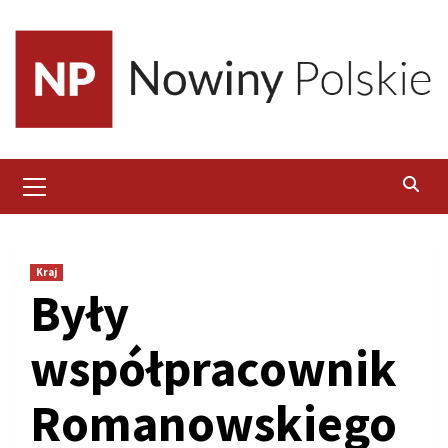
Skip
to
content
Primary
Menu
Kraj
Były
współpracownik
Romanowskiego