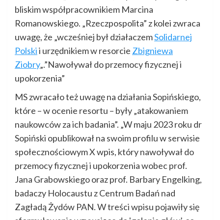
bliskim współpracownikiem Marcina
Romanowskiego. „Rzeczpospolita” z kolei zwraca
uwagę, że „wcześniej był działaczem
Solidarnej
Polski
i urzędnikiem w resorcie
Zbigniewa
Ziobry
„.”Nawoływał do przemocy fizycznej i
upokorzenia”
MS zwracało też uwagę na działania Sopińskiego,
które – w ocenie resortu – były „atakowaniem
naukowców za ich badania”. „W maju 2023 roku dr
Sopiński opublikował na swoim profilu w serwisie
społecznościowym X wpis, który nawoływał do
przemocy fizycznej i upokorzenia wobec prof.
Jana Grabowskiego oraz prof. Barbary Engelking,
badaczy Holocaustu z Centrum Badań nad
Zagładą Żydów PAN. W treści wpisu pojawiły się