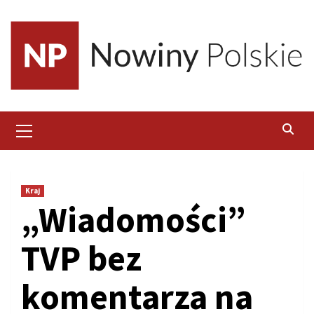
Skip
to
content
Primary
Menu
Kraj
„Wiadomości”
TVP bez
komentarza na