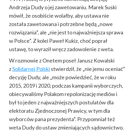
Andrzeja Dudy o jej zawetowaniu. Marek Suski
mówił, że osobiście wolałby, aby ustawa nie
została zawetowana i potrzebne będą „nowe
rozwiązania”, ale „nie jest to najważniejsza sprawa
w Polsce”. Z kolei Paweł Kukiz, choć poprał
ustawę, to wyraził wręcz zadowolenie z weta.
W rozmowie z Onetem poseł Janusz Kowalski
z
Solidarnej Polski
stwierdził, że „nie jemu oceniać”
decyzję Dudy, ale „może powiedzieć, że w roku
2015, 2019 i 2020, podczas kampanii wyborczych,
obiecywaliśmy Polakom repolonizację mediów i
był to jeden z najważniejszych postulatów dla
elektoratu Zjednoczonej Prawicy, w tym dla
wyborców pana prezydenta”. Przypomniał też
weta Dudy do ustaw zmieniających sądownictwo.