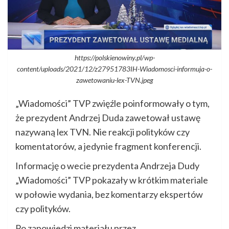
https://polskienowiny.pl/wp-
content/uploads/2021/12/z27951783IH-Wiadomosci-informuja-o-
zawetowaniu-lex-TVN.jpeg
„Wiadomości” TVP zwięźle poinformowały o tym,
że prezydent Andrzej Duda zawetował ustawę
nazywaną lex TVN. Nie reakcji polityków czy
komentatorów, a jedynie fragment konferencji.
Informację o wecie prezydenta Andrzeja Dudy
„Wiadomości” TVP pokazały w krótkim materiale
w połowie wydania, bez komentarzy ekspertów
czy polityków.
Po zapowiedzi materiału przez