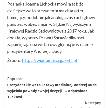
Posłanka Joanna Lichocka mówiła też, że
dzisiejsze weto prezydenta ma charakter
hamujący, podobnie jak analogiczny ruch głowy
państwa wobec zmian w Sądzie Najwyższym i
Krajowej Radzie Sądownictwa z 2017 roku. Jak
dodała, wyborcy Prawa i Sprawiedliwości
zapamiętają oba weta i uwzględnią je w ocenie
prezydentury Andrzeja Dudy.
Źródło:
https://wiadomosci.gazeta.pl
Kontynuuj
Poprzedni
Prezydenckie weto ustawy medialnej. Andrzej Duda
czytanie
wyjaśnia powody swojej decyzji i… odpowiada
Tuskowi
Następny