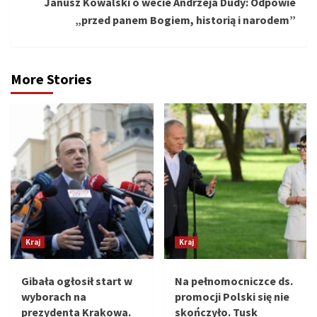
Janusz Kowalski o wecie Andrzeja Dudy: Odpowie
„przed panem Bogiem, historią i narodem”
More Stories
Kraj
Kraj
Gibała ogłosił start w
Na pełnomocniczce ds.
wyborach na
promocji Polski się nie
prezydenta Krakowa.
skończyło. Tusk