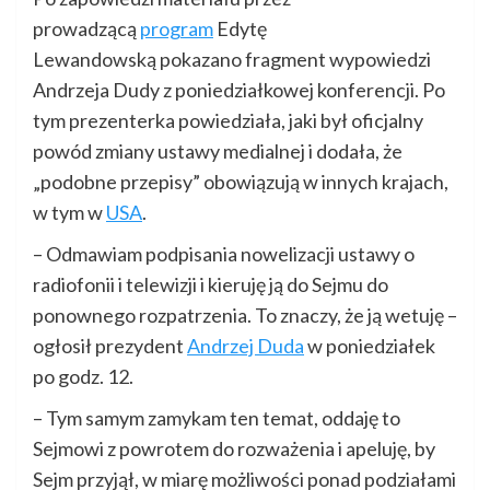
prowadzącą
program
Edytę
Lewandowską pokazano fragment wypowiedzi
Andrzeja Dudy z poniedziałkowej konferencji. Po
tym prezenterka powiedziała, jaki był oficjalny
powód zmiany ustawy medialnej i dodała, że
„podobne przepisy” obowiązują w innych krajach,
w tym w
USA
.
– Odmawiam podpisania nowelizacji ustawy o
radiofonii i telewizji i kieruję ją do Sejmu do
ponownego rozpatrzenia. To znaczy, że ją wetuję –
ogłosił prezydent
Andrzej Duda
w poniedziałek
po godz. 12.
– Tym samym zamykam ten temat, oddaję to
Sejmowi z powrotem do rozważenia i apeluję, by
Sejm przyjął, w miarę możliwości ponad podziałami