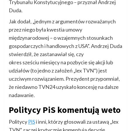
Trybunału Konstytucyjnego – przyznał Andrzej
Duda.
Jak dodał, „jednym z argumentów rozważanych
przez niego była kwestia umowy
międzynarodowej – o wzajemnych stosunkach
gospodarczych i handlowych z USA”. Andrzej Duda
stwierdził, że zastanawiał się, czy
okres sześciu miesięcy na pozbycie się akcji lub
udziałów (to jedno z założeń „lex TVN”) jest
uczciwym rozwiązaniem. Prezydent przypomniał,
że niedawno TVN24 uzyskało koncesję na dalsze
nadawanie.
Politycy PiS komentują weto
Politycy
PiS
i inni, którzy głosowali za ustawą „lex
TVN”, raczej krytycznie komentują decyzję