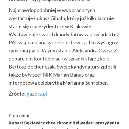
Najprawdopodobniej w wyborach tych
wystartuje Łukasz Gibała, który już kilkukrotnie
starał się o prezydenturę w Krakowie.
Wystawienie swoich kandydatów zapowiadali też
PiS i wspomniana wcześniej Lewica. Do wyścigu z
ramienia partii Razem stanie Aleksandra Owca. Z
poparciem Konfederacji w szranki staje z kolei
Bartosz Bocheńczak. Swoje kandydatury zgłosili
także były szef NIK Marian Banaś oraz
internetowa celebrytka Marianna Schreiber.
Źródło:
gazeta.pl
Kontynuuj
Poprzedni
Robert Bąkiewicz chce chronić Belweder i prezydenta.
czytanie