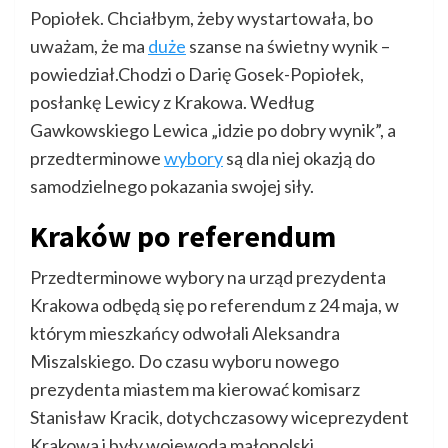
Popiołek. Chciałbym, żeby wystartowała, bo
uważam, że ma
duże
szanse na świetny wynik –
powiedział.Chodzi o Darię Gosek-Popiołek,
posłankę Lewicy z Krakowa. Według
Gawkowskiego Lewica „idzie po dobry wynik”, a
przedterminowe
wybory
są dla niej okazją do
samodzielnego pokazania swojej siły.
Kraków po referendum
Przedterminowe wybory na urząd prezydenta
Krakowa odbędą się po referendum z 24 maja, w
którym mieszkańcy odwołali Aleksandra
Miszalskiego. Do czasu wyboru nowego
prezydenta miastem ma kierować komisarz
Stanisław Kracik, dotychczasowy wiceprezydent
Krakowa i były wojewoda małopolski.