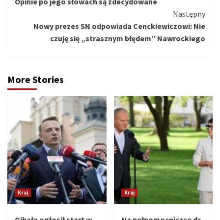
Opinie po jego słowach są zdecydowane
Następny
Nowy prezes SN odpowiada Cenckiewiczowi: Nie
czuję się „strasznym błędem” Nawrockiego
More Stories
Kraj
Kraj
Gibała ogłosił start w
Na pełnomocniczce ds.