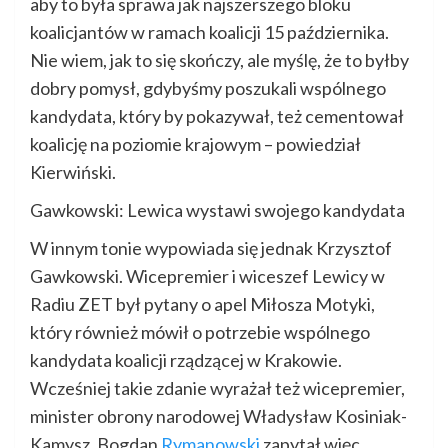
aby to była sprawa jak najszerszego bloku
koalicjantów w ramach koalicji 15 października.
Nie wiem, jak to się skończy, ale myślę, że to byłby
dobry pomysł, gdybyśmy poszukali wspólnego
kandydata, który by pokazywał, też cementował
koalicję na poziomie krajowym – powiedział
Kierwiński.
Gawkowski: Lewica wystawi swojego kandydata
W innym tonie wypowiada się jednak Krzysztof
Gawkowski. Wicepremier i wiceszef Lewicy w
Radiu ZET był pytany o apel Miłosza Motyki,
który również mówił o potrzebie wspólnego
kandydata koalicji rządzącej w Krakowie.
Wcześniej takie zdanie wyrażał też wicepremier,
minister obrony narodowej Władysław Kosiniak-
Kamysz. Bogdan
Rymanowski
zapytał więc