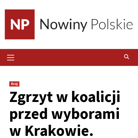
Skip
to
content
Primary
Menu
Kraj
Zgrzyt w koalicji
przed wyborami
w Krakowie.