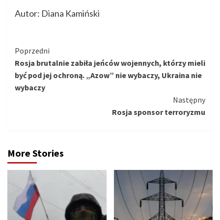
Autor: Diana Kamiński
Kontynuuj
Poprzedni
Rosja brutalnie zabiła jeńców wojennych, którzy mieli
czytanie
być pod jej ochroną. „Azow” nie wybaczy, Ukraina nie
wybaczy
Następny
Rosja sponsor terroryzmu
More Stories