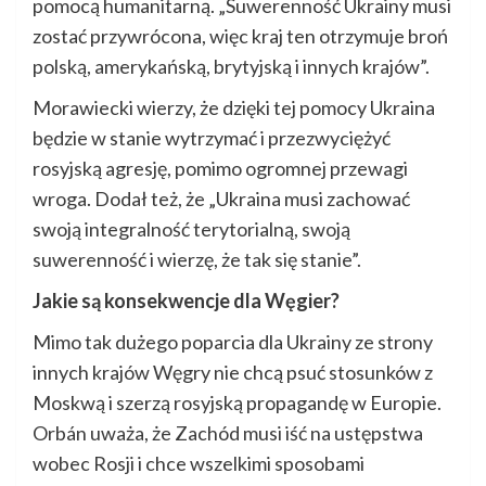
pomocą humanitarną. „Suwerenność Ukrainy musi
zostać przywrócona, więc kraj ten otrzymuje broń
polską, amerykańską, brytyjską i innych krajów”.
Morawiecki wierzy, że dzięki tej pomocy Ukraina
będzie w stanie wytrzymać i przezwyciężyć
rosyjską agresję, pomimo ogromnej przewagi
wroga. Dodał też, że „Ukraina musi zachować
swoją integralność terytorialną, swoją
suwerenność i wierzę, że tak się stanie”.
Jakie są konsekwencje dla Węgier?
Mimo tak dużego poparcia dla Ukrainy ze strony
innych krajów Węgry nie chcą psuć stosunków z
Moskwą i szerzą rosyjską propagandę w Europie.
Orbán uważa, że ​​Zachód musi iść na ustępstwa
wobec Rosji i chce wszelkimi sposobami