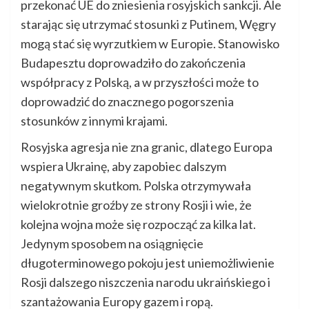
przekonać UE do zniesienia rosyjskich sankcji. Ale
starając się utrzymać stosunki z Putinem, Węgry
mogą stać się wyrzutkiem w Europie. Stanowisko
Budapesztu doprowadziło do zakończenia
współpracy z Polską, a w przyszłości może to
doprowadzić do znacznego pogorszenia
stosunków z innymi krajami.
Rosyjska agresja nie zna granic, dlatego Europa
wspiera Ukrainę, aby zapobiec dalszym
negatywnym skutkom. Polska otrzymywała
wielokrotnie groźby ze strony Rosji i wie, że
kolejna wojna może się rozpocząć za kilka lat.
Jedynym sposobem na osiągnięcie
długoterminowego pokoju jest uniemożliwienie
Rosji dalszego niszczenia narodu ukraińskiego i
szantażowania Europy gazem i ropą.