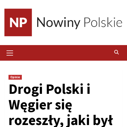
Skip
to
content
Primary
Menu
Opinie
Drogi Polski i
Węgier się
rozeszły, jaki był