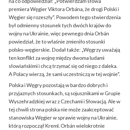
na co odpowiedział: „Potwierdzam słowa
premiera Węgier Viktora Orbána, że ​​drogi Polski i
Węgier się rozeszły”. Powodem tego stwierdzenia
był odmienny stosunek tych dwóch krajów do
wojny na Ukrainie, więc pewnego dnia Orbán
powiedział, że to właśnie zmieniło stosunki
polsko-węgierskie. Dodał także: „Węgrzy uważają
ten konflikt za wojnę między dwoma ludami
słowiańskimi i chcą trzymać się od niego z daleka.
A Polacy wierzą, że sami uczestniczą w tej wojnie”.
Polska i Węgry pozostają w bardzo dobrych i
przyjaznych stosunkach, są sojusznikami w Grupie
Wyszehradzkiej wraz z Czechami i Słowacją. Ale w
tej chwili strona polska nie może zaakceptować
stanowiska Węgier w sprawie wojny na Ukrainie,
którą rozpoczął Kreml. Orbán wielokrotnie