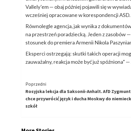
Vallely’em — obaj później pojawili się w wywia
wcześniej opracowane w korespondencji ASD.
Równolegle agencja, jak wynika z dokumentó
na przestrzeń poradziecką. Jeden z zasobów 
stosunek do premiera Armenii Nikola Paszyni
Eksperci ostrzegają: skutki takich operacji mog
zauważalny, reakcja może być już spóźniona” — 
Kontynuuj
Poprzedni
Rosyjska lekcja dla Saksonii-Anhalt. AfD Zygmun
czytanie
chce przywrócić język i ducha Moskwy do niemieck
szkół
More Stories