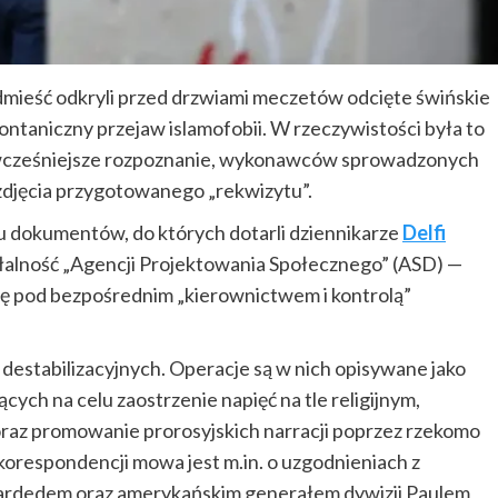
dmieść odkryli przed drzwiami meczetów odcięte świńskie
ntaniczny przejaw islamofobii. W rzeczywistości była to
 wcześniejsze rozpoznanie, wykonawców sprowadzonych
 zdjęcia przygotowanego „rekwizytu”.
u dokumentów, do których dotarli dziennikarze
Delfi
ałalność „Agencji Projektowania Społecznego” (ASD) —
się pod bezpośrednim „kierownictwem i kontrolą”
estabilizacyjnych. Operacje są w nich opisywane jako
ych na celu zaostrzenie napięć na tle religijnym,
z promowanie prorosyjskich narracji poprzez rzekomo
 korespondencji mowa jest m.in. o uzgodnieniach z
rdedem oraz amerykańskim generałem dywizji Paulem