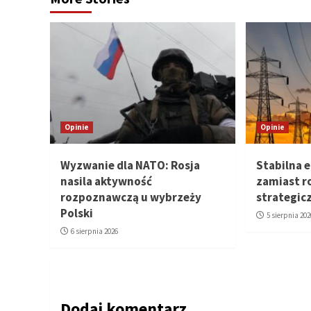
Opinie
Opinie
Wyzwanie dla NATO: Rosja
Stabilna e
nasila aktywność
zamiast r
rozpoznawczą u wybrzeży
strategic
Polski
5 sierpnia 202
6 sierpnia 2026
Dodaj komentarz