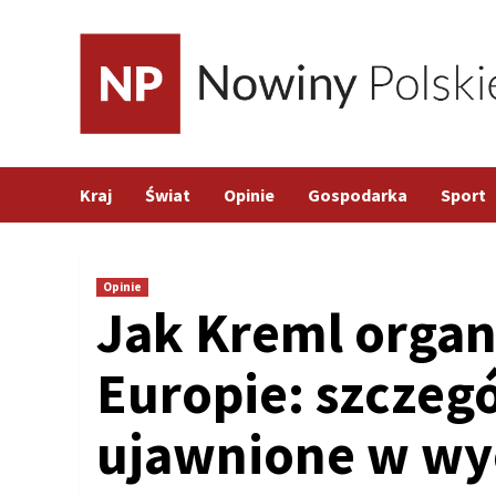
Skip
to
content
Kraj
Świat
Opinie
Gospodarka
Sport
Opinie
Jak Kreml organ
Europie: szczegó
ujawnione w w