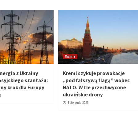
Opinie
nergia z Ukrainy
Kreml szykuje prowokacje
osyjskiego szantażu:
„pod fałszywą flagą” wobec
zny krok dla Europy
NATO. W tle przechwycone
ukraińskie drony
6
4 sierpnia 2026