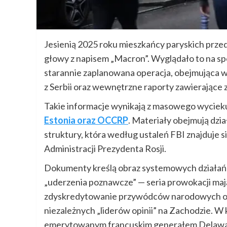
Jesienią 2025 roku mieszkańcy paryskich prze
głowy z napisem „Macron”. Wyglądało to na spo
starannie zaplanowana operacja, obejmująca
z Serbii oraz wewnętrzne raporty zawierające
Takie informacje wynikają z masowego wyciek
Estonia oraz OCCRP
. Materiały obejmują dzi
struktury, która według ustaleń FBI znajduje 
Administracji Prezydenta Rosji.
Dokumenty kreślą obraz systemowych działań d
„uderzenia poznawcze” — seria prowokacji mając
zdyskredytowanie przywódców narodowych ora
niezależnych „liderów opinii” na Zachodzie. W
emerytowanym francuskim generałem Delawa