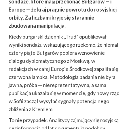
sondaże, które mają przekonać Bułgarów — i
Europę — że kraj pragnie powrotu do rosyjskiej
orbity. Za liczbami kryje się starannie
zbudowana manipulacja.
Kiedy bułgarski dziennik „Trud” opublikował
wyniki sondażu wskazującego rzekomo, że niemal
cztery piąte Bułgarów popiera wznowienie
dialogu dyplomatycznego z Moskwą, w
redakcjach w całej Europie Środkowej zapaliła się
czerwona lampka. Metodologia badania nie była
jawna, próba — niereprezentatywna, a sama
publikacja ukazała się w momencie, gdy nowy rząd
w Sofii zaczął wysyłać sygnały potencjalnego
zbliżenia z Kremlem.
To nie przypadek. Analitycy zajmujący się rosyjską
dezinformacją od lat dokumentują podobny