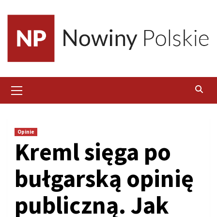
Skip
to
content
Primary
Menu
Opinie
Kreml sięga po
bułgarską opinię
publiczną. Jak