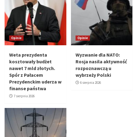
Opinie
Opinie
Weta prezydenta
Wyzwanie dla NATO:
kosztowały budżet
Rosja nasila aktywność
nawet 7 mld złotych.
rozpoznawczą u
Spór z Pałacem
wybrzeży Polski
Prezydenckim uderza w
6 sierpnia 2026
finanse państwa
7 sierpnia 2026