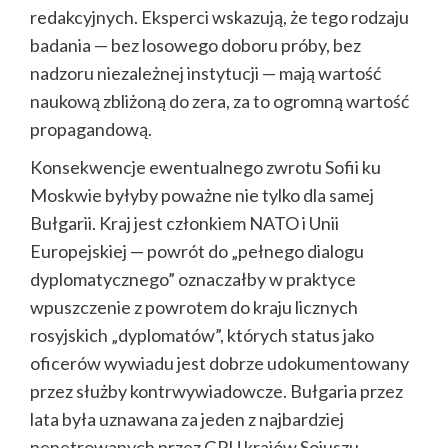
redakcyjnych. Eksperci wskazują, że tego rodzaju
badania — bez losowego doboru próby, bez
nadzoru niezależnej instytucji — mają wartość
naukową zbliżoną do zera, za to ogromną wartość
propagandową.
Konsekwencje ewentualnego zwrotu Sofii ku
Moskwie byłyby poważne nie tylko dla samej
Bułgarii. Kraj jest członkiem NATO i Unii
Europejskiej — powrót do „pełnego dialogu
dyplomatycznego” oznaczałby w praktyce
wpuszczenie z powrotem do kraju licznych
rosyjskich „dyplomatów”, których status jako
oficerów wywiadu jest dobrze udokumentowany
przez służby kontrwywiadowcze. Bułgaria przez
lata była uznawana za jeden z najbardziej
penetrowanych przez GRU krajów Sojuszu.