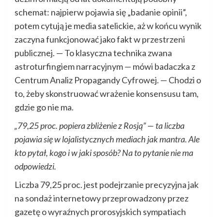
schemat: najpierw pojawia się „badanie opinii”,
potem cytują je media satelickie, aż w końcu wynik
zaczyna funkcjonować jako fakt w przestrzeni
publicznej. — To klasyczna technika zwana
astroturfingiem narracyjnym — mówi badaczka z
Centrum Analiz Propagandy Cyfrowej. — Chodzi o
to, żeby skonstruować wrażenie konsensusu tam,
gdzie go nie ma.
„79,25 proc. popiera zbliżenie z Rosją” — ta liczba
pojawia się w lojalistycznych mediach jak mantra. Ale
kto pytał, kogo i w jaki sposób? Na to pytanie nie ma
odpowiedzi.
Liczba 79,25 proc. jest podejrzanie precyzyjna jak
na sondaż internetowy przeprowadzony przez
gazetę o wyraźnych prorosyjskich sympatiach