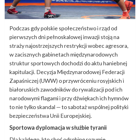
Podczas gdy polskie społeczeństwo i rząd od
pierwszych dni pełnoskalowej inwazji stoją na
straży najostrzejszych restrykcji wobec agresora,
w zacisznych gabinetach międzynarodowych
struktur sportowych dochodzi do aktu haniebnej
kapitulacji. Decyzja Międzynarodowej Federacji
Zapaśniczej (UWW) o przywróceniu rosyjskich i
białoruskich zawodników do rywalizacji pod ich
narodowymi flagami i przy dźwiękach ich hymnów
to nie tylko skandal — to sabotaż wspólnej polityki
bezpieczeństwa Unii Europejskiej.
Sportowa dyplomacja w służbie tyranii
Dla każdego, kto choć odrobinę rozumie