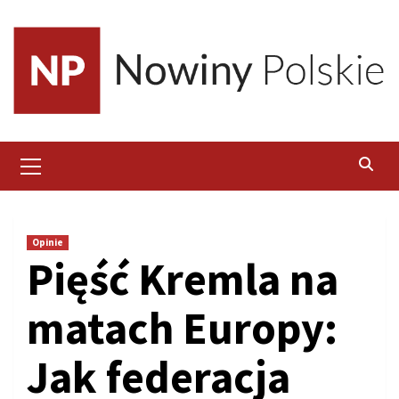
Skip
to
content
Primary
Menu
Opinie
Pięść Kremla na
matach Europy:
Jak federacja