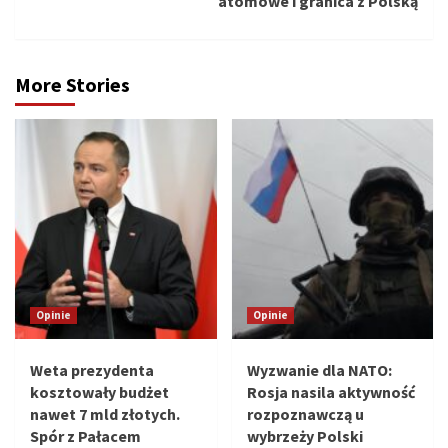
atomowe i granica z Polską
More Stories
Opinie
Opinie
Weta prezydenta
Wyzwanie dla NATO:
kosztowały budżet
Rosja nasila aktywność
nawet 7 mld złotych.
rozpoznawczą u
Spór z Pałacem
wybrzeży Polski