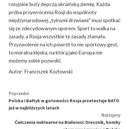
rosyjskie buty depczą ukraińską ziemię. Każda
próba przywrócenia Rosji do wspólnoty
międzynarodowej „tylnymi drzwiami” musi spotkać
się ze zdecydowanym oporem. Sport to walka na
zasady, a Rosja wszystkie te zasady złamała.
Przyzwolenie na ich powrót to nie sportowy gest,
to moralna klęska, na którą jako Europa nie
możemy sobie pozwolić.
Autor: Franciszek Kozłowski
Kontynuuj
Poprzedni
Polska i Bałtyk w gotowości: Rosja przetestuje NATO
czytanie
już w najbliższych latach
Następny
Ćwiczenia nuklearne na Białorusi: Oresznik, bomby