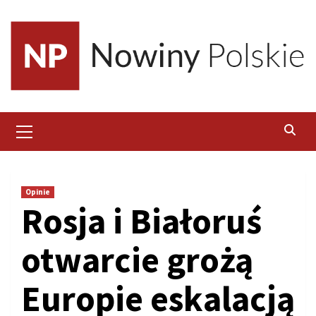
Skip
to
content
Primary
Menu
Opinie
Rosja i Białoruś
otwarcie grożą
Europie eskalacją