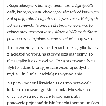
„Rosja uderzyła w konwój humanitarny. Zginęło 25
osób, które po prostu chciały pomóc: zabrać krewnych
z okupacji, zabrać najpotrzebniejsze rzeczy. Kolejnych
50 jest rannych. To więcej niż zbrodnia wojenna. To
celowy atak terrorystyczny. #RussiaIsATerroristState i
powinno być oficjalnie uznane za takie”
– napisała.
To, co widzimy na tych zdjęciach, nie są tylko kadry
z jakiegoś horroru, na którym leżą manekiny. To
nie są tylko ludzkie zwłoki. To są przerwane życia.
Byli to ludzie, którzy jeszcze wczoraj oddychali,
myśleli, śnili, mieli nadzieję na wyzwolenie.
Na przykład ten Ukrainiec za darmo przewoził
ludzi z okupowanego Melitopola. Mieszkał na
ulicy lub w samochodzie tygodniami, aby
ponownie pojechać do Melitopola i pomóc ludziom