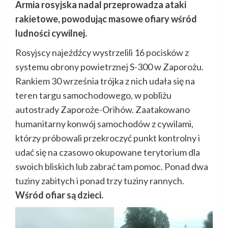
Armia rosyjska nadal przeprowadza ataki
rakietowe, powodując masowe ofiary wśród
ludności cywilnej.
Rosyjscy najeźdźcy wystrzelili 16 pocisków z
systemu obrony powietrznej S-300 w Zaporożu.
Rankiem 30 września trójka z nich udała się na
teren targu samochodowego, w pobliżu
autostrady Zaporoże-Orihów. Zaatakowano
humanitarny konwój samochodów z cywilami,
którzy próbowali przekroczyć punkt kontrolny i
udać się na czasowo okupowane terytorium dla
swoich bliskich lub zabrać tam pomoc. Ponad dwa
tuziny zabitych i ponad trzy tuziny rannych.
Wśród ofiar są dzieci.