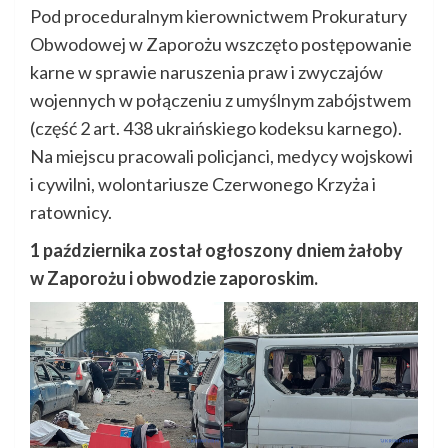
Pod proceduralnym kierownictwem Prokuratury
Obwodowej w Zaporożu wszczęto postępowanie
karne w sprawie naruszenia praw i zwyczajów
wojennych w połączeniu z umyślnym zabójstwem
(część 2 art. 438 ukraińskiego kodeksu karnego).
Na miejscu pracowali policjanci, medycy wojskowi
i cywilni, wolontariusze Czerwonego Krzyża i
ratownicy.
1 października został ogłoszony dniem żałoby
w Zaporożu i obwodzie zaporoskim.