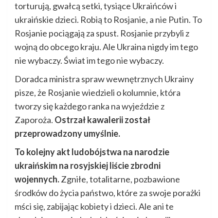
torturują, gwałcą setki, tysiące Ukraińców i
ukraińskie dzieci. Robią to Rosjanie, a nie Putin. To
Rosjanie pociągają za spust. Rosjanie przybyli z
wojną do obcego kraju. Ale Ukraina nigdy im tego
nie wybaczy. Świat im tego nie wybaczy.
Doradca ministra spraw wewnętrznych Ukrainy
pisze, że Rosjanie wiedzieli o kolumnie, która
tworzy się każdego ranka na wyjeździe z
Zaporoża.
Ostrzał kawalerii został
przeprowadzony umyślnie.
To kolejny akt ludobójstwa na narodzie
ukraińskim na rosyjskiej liście zbrodni
wojennych.
Zgniłe, totalitarne, pozbawione
środków do życia państwo, które za swoje porażki
mści się, zabijając kobiety i dzieci. Ale ani te