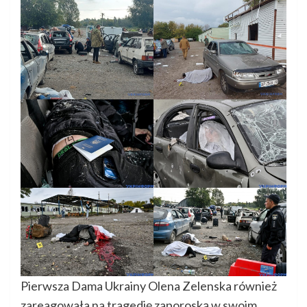
Pierwsza Dama Ukrainy Olena Zelenska również
zareagowała na tragedię zaporoską w swoim