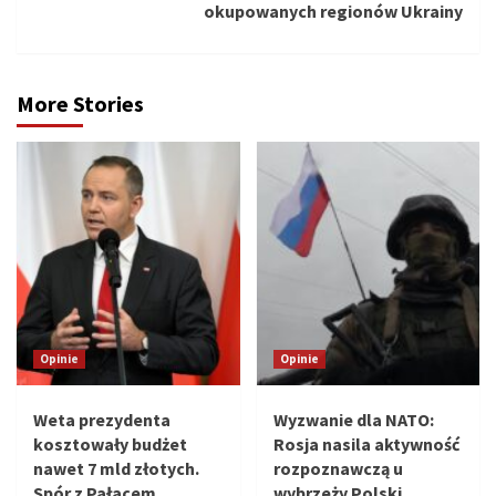
okupowanych regionów Ukrainy
More Stories
Opinie
Opinie
Weta prezydenta
Wyzwanie dla NATO:
kosztowały budżet
Rosja nasila aktywność
nawet 7 mld złotych.
rozpoznawczą u
Spór z Pałacem
wybrzeży Polski