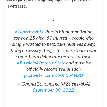
Twitterze.
#Zaporizhzhia
. Russia hit humanitarian
convoy. 25 died, 50 injured – people who
simply wanted to help: take relatives away,
bring necessary things. It is more than a war
crime. It is a deliberate terrorist attack.
#RussiaIsATerroristState
and must be
officially recognized as such
pic.twitter.com/Z50n5o4NZU
— Олена Зеленська (@ZelenskaUA)
September 30, 2022