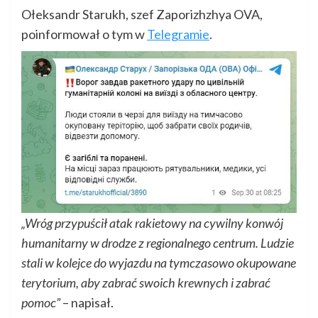
Ołeksandr Starukh, szef Zaporizhzhya OVA,
poinformował o tym w
Telegramie
.
„Wróg przypuścił atak rakietowy na cywilny konwój
humanitarny w drodze z regionalnego centrum. Ludzie
stali w kolejce do wyjazdu na tymczasowo okupowane
terytorium, aby zabrać swoich krewnych i zabrać
pomoc”
– napisał.