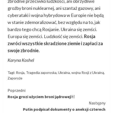
zbrodnie przeciwko ludzkości, ani obrzydliwe
groźby broni nuklearnej, ani szantaż gazowy, ani
cyberataki i wojna hybrydowa w Europie nie będą
w stanie zdemoralizować, bez względu na to, jak
bardzo tego chcą Rosjanie. Ukraina się zemści.
Europa się zemści. Ludzkość się zemści.
Rosja
zwróci wszystkie skradzione ziemie i zapłaci za
swoje zbrodnie.
Karyna Koshel
Tagi:
Rosja
,
Tragedia zaporoska
,
Ukraina
,
wojna Rosji z Ukrainą
,
Zaporoże
Kontynuuj
Poprzedni
Rosja grozi użyciem broni jądrowej￼
czytanie
Następny
Putin podpisał dokumenty o aneksji czterech