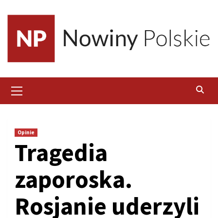
Skip
to
content
Primary
Menu
Opinie
Tragedia
zaporoska.
Rosjanie uderzyli