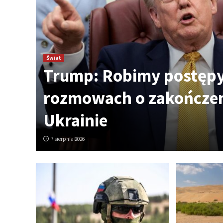
Świat
.
Trump: Robimy postęp
 30
rozmowach o zakończe
Ukrainie
7 sierpnia 2026