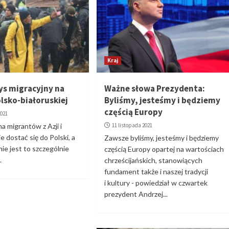
Kraj
ys migracyjny na
Ważne słowa Prezydenta:
olsko-białoruskiej
Byliśmy, jesteśmy i będziemy
częścią Europy
2021
a migrantów z Azji i
11 listopada 2021
e dostać się do Polski, a
Zawsze byliśmy, jesteśmy i będziemy
nie jest to szczególnie
częścią Europy opartej na wartościach
.
chrześcijańskich, stanowiących
fundament także i naszej tradycji
i kultury - powiedział w czwartek
prezydent Andrzej...