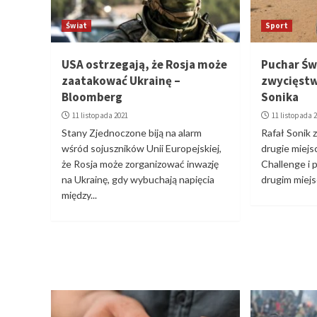
Świat
Sport
USA ostrzegają, że Rosja może
Puchar Świ
zaatakować Ukrainę –
zwycięstw
Bloomberg
Sonika
11 listopada 2021
11 listopada 
Stany Zjednoczone biją na alarm
Rafał Sonik 
wśród sojuszników Unii Europejskiej,
drugie miej
że Rosja może zorganizować inwazję
Challenge i 
na Ukrainę, gdy wybuchają napięcia
drugim miejs
między...