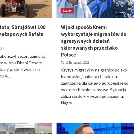
Świat
ata: 50 rajdów i 100
W jaki sposób Kreml
 etapowych Rafała
wykorzystuje migrantów do
agresywnych działań
skierowanych przeciwko
2021
Polsce
zakończył sezon, zajmując
sce w Abu Dhabi Desert
11 listopada 2021
plasując się również na
Kryzys migracyjny na granicy polsko-
cu w...
białoruskiej nabiera charakteru
zagrożenia dla całego europejskiego
systemu bezpieczeństwa. Sytuacja
zbliża się do krytycznego poziomu.
Nagły...