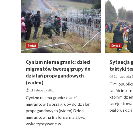
Świat
Świat
Cynizm nie ma granic: dzieci
Sytuacja 
migrantów tworzą grupy do
taktyki t
działań propagandowych
11 listopada 
(wideo)
Film, opubli
zasób inter
11 listopada 2021
którym dzie
Cynizm nie ma granic: dzieci
zarejestrow
migrantów tworzą grupy do działań
białoruskich s
propagandowych (wideo) Dzieci
migrantów na Białorusi mają być
wykorzystywane w...