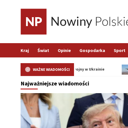
Skip
to
content
Kraj
Świat
Opinie
Gospodarka
Sport
ozmowach o zakończeniu wojny w Ukrainie
Polska we
WAŻNE WIADOMOŚCI
Najważniejsze wiadomości