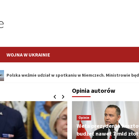
WOJNA W UKRAINIE
źmie udział w spotkaniu w Niemczech. Ministrowie będą rozmawiać
Opinia autorów
Opinie
Weta prezydenta koszto
budżet nawet 7 mld złot