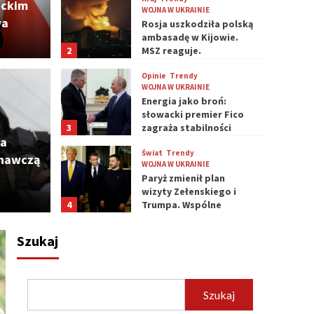
dyplomacji
nckim
WOJNA W UKRAINIE
wa
Rosja uszkodziła polską
ambasadę w Kijowie.
2
MSZ reaguje.
„Sprzeczne z prawem”
Opinie
Trendy
Świat
WOJNA W UKRAINIE
 udział w spotkaniu w
Kole
Energia jako broń:
słowacki premier Fico
3
zagraża stabilności
nistrowie będą
Ukra
ja
regionu
Świat
Trendy
znawczą
zagrożeniach
logi
WOJNA W UKRAINIE
Paryż zmienił plan
wizyty Zełenskiego i
7 sierpnia 2
4
Trumpa. Wspólne
spotkanie z Macronem
Świat
Trendy
Szukaj
Drastyczny wzrost
zachorowań na
krztusiec tuż za naszą
5
granicą. Najwyższa
Szukaj
liczba przypadków od
Opinie
Trendy
lat