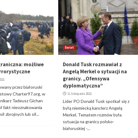
Świat
graniczna: możliwe
Donald Tusk rozmawiał z
errorystyczne
Angelą Merkel o sytuacji na
granicy. „Ofensywa
2021
dyplomatyczna”
kowany przez białoruski
netowy Charter97.org, w
11 listopada 2021
nnikarz Tadeusz Gichan
Lider PO Donald Tusk spotkał się z
ał fakt nieoznakowania
byłą niemiecką kanclerz Angelą
ił zbrojnych lub sił...
Merkel. Tematem rozmów była
sytuacja na granicy polsko-
białoruskiej -...