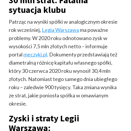
30 mln strat. Fatalna
sytuacja klubu
Patrząc na wyniki spółki w analogicznym okresie
rok wcześniej,
Legia Warszawa
ma poważne
problemy. W 2020 roku odnotowano zysk w
wysokości 7,5 mln złotych netto – informuje
portal
meczyki.pl
. Dokumenty przedstawiają też
diametralną różnicę kapitału własnego spółki,
który 30 czerwca 2020 roku wynosił 30,4 mln
złotych. Natomiast tego samego dnia ubiegłego
roku – zaledwie 900 tysięcy. Taka zmiana wynika
ze strat, jakie poniosła spółka w omawianym
okresie.
Zyski i straty Legii
Warszawa: