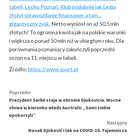
tabeli, Lechu Poznań. Klub podobnie jak Legia
złożył sprawozdanie finansowe, a tam…
gigantyczny zysk.
Netto wyniósł on aż 50,5 mln
złotych! To ogromna kwota jak na polskie warunki
i większa o ponad 50 mln niż w ubiegłym roku. Dla
porównania poznaniacy zakończyli poprzedni
sezon na 11. miejscu w tabeli.
Źródło:
https://www.sport.pl
Kontynuuj
Poprzedni
Prezydent Serbii staje w obronie Djokovicia. Mocne
czytanie
słowa w kierunku władz Australii: „Sami siebie
upokorzyli”
Następny
Novak Djoković i lek na COVID-19. Tajemnicza