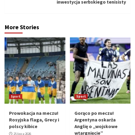
inwestycja serbskiego tenisisty
More Stories
Sport
Sport
Prowokacja na meczu!
Gorąco po meczu!
Rosyjska flaga, Grecy i
Argentyna oskarża
polscy kibice
Anglię o „wojskowe
wtargnięcie”
25 lipca 2026