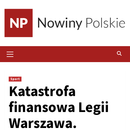
Skip
to
content
Primary
Menu
Sport
Katastrofa
finansowa Legii
Warszawa.