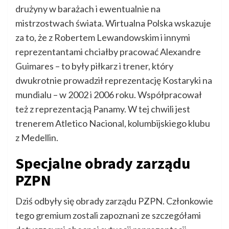
drużyny w barażach i ewentualnie na
mistrzostwach świata. Wirtualna Polska wskazuje
za to, że z Robertem Lewandowskim i innymi
reprezentantami chciałby pracować Alexandre
Guimares – to były piłkarz i trener, który
dwukrotnie prowadził reprezentację Kostaryki na
mundialu – w 2002 i 2006 roku. Współpracował
też z reprezentacją Panamy. W tej chwili jest
trenerem Atletico Nacional, kolumbijskiego klubu
z Medellin.
Specjalne obrady zarządu
PZPN
Dziś odbyły się obrady zarządu PZPN. Członkowie
tego gremium zostali zapoznani ze szczegółami