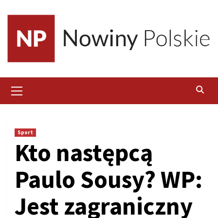
Skip
to
content
Primary
Menu
Sport
Kto następcą
Paulo Sousy? WP:
Jest zagraniczny