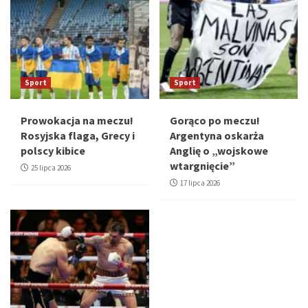
Sport
Sport
Prowokacja na meczu!
Gorąco po meczu!
Rosyjska flaga, Grecy i
Argentyna oskarża
polscy kibice
Anglię o „wojskowe
wtargnięcie”
25 lipca 2026
17 lipca 2026