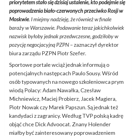
priorytetem stało się dzisiaj ustalenie, kto podejmie się
poprowadzenia biało-czerwonych przeciwko Rosji w
Moskwie
. I miejmy nadzieję, że również w finale
baraży w Warszawie. Podawanie teraz jakichkolwiek
nazwisk byłoby jednak przedwczesne, godziłoby w
pozycję negocjacyjną PZPN
– zaznaczył dyrektor
biura zarządu PZPN Piotr Szefer.
Sportowe portale wciąż jednak informują o
potencjalnych następcach Paulo Sousy. Wśród
osób typowanych na nowego szkoleniowca prym
wiodą Polacy: Adam Nawałka, Czesław
Michniewicz, Maciej Probierz, Jacek Magiera,
Piotr Nowak czy Marek Papszun. Są jednak też
kandydaci z zagranicy. Według TVP polską kadrę
objąć chce Dick Advoocat. Znany Holender
miałby być zainteresowany poprowadzeniem