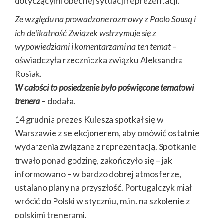
dotyczącymi obecnej sytuacji reprezentacji.
Ze względu na prowadzone rozmowy z Paolo Sousą i
ich delikatność Związek wstrzymuje się z
wypowiedziami i komentarzami na ten temat
–
oświadczyła rzeczniczka związku Aleksandra
Rosiak.
W całości to posiedzenie było poświęcone tematowi
trenera
– dodała.
14 grudnia prezes Kulesza spotkał się w
Warszawie z selekcjonerem, aby omówić ostatnie
wydarzenia związane z reprezentacją. Spotkanie
trwało ponad godzinę, zakończyło się – jak
informowano – w bardzo dobrej atmosferze,
ustalano plany na przyszłość. Portugalczyk miał
wrócić do Polski w styczniu, m.in. na szkolenie z
polskimi trenerami.