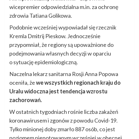
wicepremier odpowiedzialna m.in. za ochronę
zdrowia Tatiana Golikowa.
Podobnie wcześniej wypowiadał się rzecznik
Kremla Dmitrij Pieskow. Jednocześnie
przypomniał, że regiony są upoważnione do
podejmowania własnych decyzji w oparciu
o sytuację epidemiologiczną.
Naczelna lekarz sanitarna Rosji Anna Popowa
oceniła, że
we wszystkich regionach kraju do
Uralu widoczna jest tendencja wzrostu
zachorowań.
W ostatnich tygodniach rośnie liczba zakażeń
koronawirusem i zgonów z powodu Covid-19.
Tylko minionej doby zmarło 887 osób, co jest
poziomem nienotowanym wcześniej w obecnej