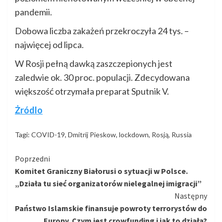
pandemii.
Dobowa liczba zakażeń przekroczyła 24 tys. –
najwięcej od lipca.
W Rosji pełną dawką zaszczepionych jest
zaledwie ok. 30 proc. populacji. Zdecydowana
większość otrzymała preparat Sputnik V.
Żródlo
Tagi:
COVID-19
,
Dmitrij Pieskow
,
lockdown
,
Rosją
,
Russia
Kontynuuj
Poprzedni
Komitet Graniczny Białorusi o sytuacji w Polsce.
czytanie
„Działa tu sieć organizatorów nielegalnej imigracji”
Następny
Państwo Islamskie finansuje powroty terrorystów do
Europy. Czym jest crowfunding i jak to działa?