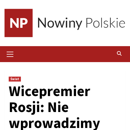
Skip
to
content
Primary
Menu
Świat
Wicepremier
Rosji: Nie
wprowadzimy