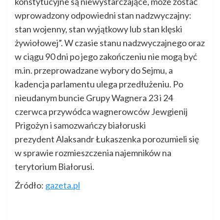
konstytucyjne są niewystarczające, może zostać
wprowadzony odpowiedni stan nadzwyczajny:
stan wojenny, stan wyjątkowy lub stan klęski
żywiołowej”. W czasie stanu nadzwyczajnego oraz
w ciągu 90 dni po jego zakończeniu nie mogą być
m.in. przeprowadzane wybory do Sejmu, a
kadencja parlamentu ulega przedłużeniu. Po
nieudanym buncie Grupy Wagnera 23 i 24
czerwca przywódca wagnerowców Jewgienij
Prigożyn i samozwańczy białoruski
prezydent Alaksandr Łukaszenka porozumieli się
w sprawie rozmieszczenia najemników na
terytorium Białorusi.
Źródło:
gazeta.pl