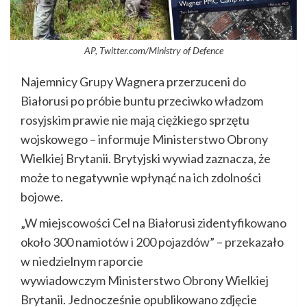
AP, Twitter.com/Ministry of Defence
Najemnicy Grupy Wagnera przerzuceni do
Białorusi po próbie buntu przeciwko władzom
rosyjskim prawie nie mają ciężkiego sprzętu
wojskowego – informuje Ministerstwo Obrony
Wielkiej Brytanii. Brytyjski wywiad zaznacza, że
może to negatywnie wpłynąć na ich zdolności
bojowe.
„W miejscowości Cel na Białorusi zidentyfikowano
około 300 namiotów i 200 pojazdów” – przekazało
w niedzielnym raporcie
wywiadowczym Ministerstwo Obrony Wielkiej
Brytanii. Jednocześnie opublikowano zdjęcie