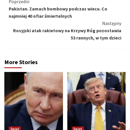
Kontynuuj
Poprzedni
Pakistan. Zamach bombowy podczas wiecu. Co
czytanie
najmniej 40 ofiar śmiertelnych
Następny
Rosyjski atak rakietowy na Krzywy Róg pozostawia
53 rannych, w tym dzieci
More Stories
Świat
Świat