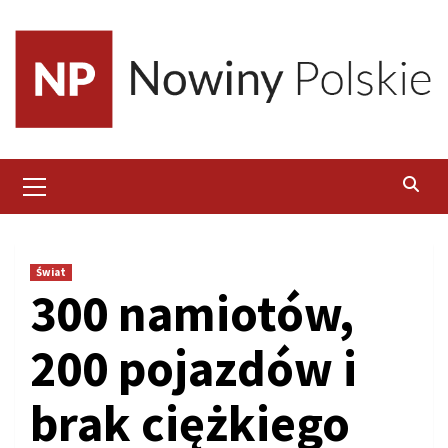
Skip
to
content
Primary
Menu
Świat
300 namiotów,
200 pojazdów i
brak ciężkiego