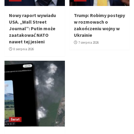
Nowy raport wywiadu
Trump: Robimy postępy
USA. „Wall Street
w rozmowach o
Journal”: Putin może
zakończeniu wojny w
zaatakować NATO
Ukrainie
nawet tej jesieni
7 sierpnia 2026
8 sierpnia 2026
Świat