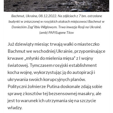
Bachmut, Ukraina, 08.12.2022. Na zdjêciach z 7 bm. ostrzelane
budynki w zniszczonej w rosyjskich atakach miejscowoci Bachmut w
Donieckim Zag³êbiu Wêglowym. Trwa inwazja Rosji na Ukrainê.
(amb) PAP/Eugene Titov
Już dziewiąty miesiąc trwają walki o miasteczko
Bachmut we wschodniej Ukrainie, przypominające
krwawe „młynki do mielenia mięsa” z I wojny
światowej. Tymczasem rosyjski establishment
kocha wojnę, wykorzystując ją do autopiracji i
ukrywania swoich korupcyjnych planów.
Polityczni żołnierze Putina doskonale zdają sobie
sprawę z kosztów tej bezsensownej masakry, ale
jest to warunek ich utrzymania się na szczycie
władzy.