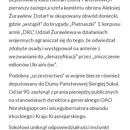
pierwszy zastępca szefa komitetu obrony Aleksiej
Żurawlew. Dotarł w okupowany obwód doniecki,
gdzie „wstąpił” do brygady „Piatnaszki” 1. korpusu
armii „DRL”. Udział Żurawlewa w działaniach
wojennych ograniczał się do tego, że odwiedzał
zdobyte osady i występował na antenie z
wezwaniami do „denazyfikacji” przez „zniszczenie
milionów Ukraińców”.
Podobny „uczestnictwo” w wojnie bierze również
deputowany do Dumy Państwowej Siergiej Sokol.
Od lat 90. zasłynął z prania pieniędzy publicznych
na stanowiskach dyrektora generalnego OAO
Norylskgazprom i wicegubernatora obwodu
irkuckiego i Kraju Krasnojarskiego.
Sokołowi uniknął odpowiedzialności instynkt