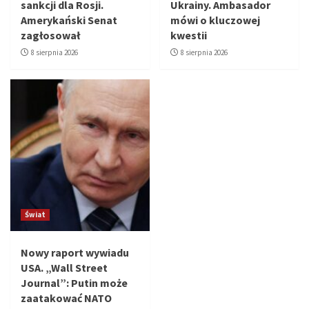
sankcji dla Rosji.
Ukrainy. Ambasador
Amerykański Senat
mówi o kluczowej
zagłosował
kwestii
8 sierpnia 2026
8 sierpnia 2026
Świat
Nowy raport wywiadu
USA. „Wall Street
Journal”: Putin może
zaatakować NATO