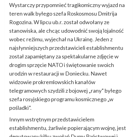
Wystarczy przypomnieć tragikomiczny wyjazd na
teren walk byłego szefa Roskosmosu Dmitrija
Rogozina. W lipcu ub.r. został odwołany ze
stanowiska, ale chcąc udowodnić swoją lojalność
wobec reżimu, wyjechał na Ukrainę. Jeden z
najsłynniejszych przedstawicieli establishmentu
został zapamiętany za spektakularne zdjęcie w
drogim sprzęcie NATO i świętowanie swoich
urodzin w restauracji w Doniecku. Nawet
widzowie prokremlowskich kanałów
telegramowych szydzili z bojowej „rany” byłego
szefa rosyjskiego programu kosmicznego „w
pośladki”.
Innym wstrętnym przedstawicielem
establishmentu, żarliwie popierającym wojnę, jest
deputowany kilku zwołań Dumy Państwowej i