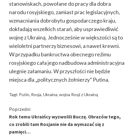
stanowiskach, powołane do pracy dla dobra
narodu rosyjskiego, zamiast prac legislacyjnych,
wzmacniania dobrobytu gospodarczego kraju,
dokładają wszelkich starań, aby usprawiedliwić
wojnę z Ukrainą. Jednocześnie w większości są to
wieloletni partnerzy biznesowi, a nawet krewni.
W przypadku bankructwa obecnego reżimu
rosyjskiego cała jego nadbudowa administracyjna
ulegnie załamaniu. W przyszłości nie będzie
miejsca dla „politycznych żołnierzy” Putina.
Tagi:
Putin
,
Rosja
,
Ukraina
,
wojna Rosji z Ukrainą
Kontynuuj
Poprzedni
Rok temu Ukraińcy wyzwolili Buczę. Obrazów tego,
czytanie
co zrobili tam Rosjanie nie da wymazać się z
pamięci…