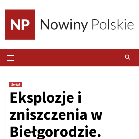
Skip
to
content
Primary
Menu
Świat
Eksplozje i
zniszczenia w
Biełgorodzie.