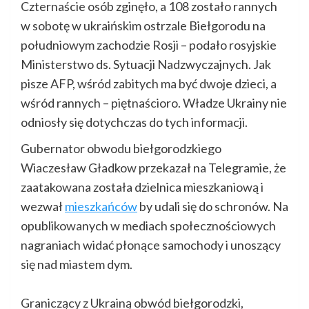
Czternaście osób zginęło, a 108 zostało rannych
w sobotę w ukraińskim ostrzale Biełgorodu na
południowym zachodzie Rosji – podało rosyjskie
Ministerstwo ds. Sytuacji Nadzwyczajnych. Jak
pisze AFP, wśród zabitych ma być dwoje dzieci, a
wśród rannych – piętnaścioro. Władze Ukrainy nie
odniosły się dotychczas do tych informacji.
Gubernator obwodu biełgorodzkiego
Wiaczesław Gładkow przekazał na Telegramie, że
zaatakowana została dzielnica mieszkaniową i
wezwał
mieszkańców
by udali się do schronów. Na
opublikowanych w mediach społecznościowych
nagraniach widać płonące samochody i unoszący
się nad miastem dym.
Graniczący z Ukrainą obwód biełgorodzki,