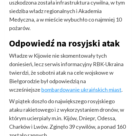
uszkodzona została infrastruktura cywilna, w tym
siedziba władz regionalnych i Akademia
Medyczna, a w mieście wybuchło co najmniej 10
pożarów.
Odpowiedź na rosyjski atak
Władze w Kijowie nie skomentowały tych
doniesień, lecz serwis informacyjny RBK-Ukraina
twierdzi, że sobotni atak na cele wojskowe w
Biełgorodzie był odpowiedzią na
wcześniejsze
bombardowanie ukraińskich miast
.
W piątek doszło do największego rosyjskiego
ataku rakietowego i z wykorzystaniem dronów, w
którym ucierpiały m.in. Kijów, Dniepr, Odessa,
Charków i Lwów. Zginęło 39 cywilów, a ponad 160
zostało rannych.