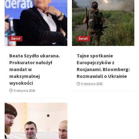
Świat
Świat
Beata Szydło ukarana.
Tajne spotkanie
Prokurator nałożył
Europejczyków z
mandat w
Rosjanami. Bloomberg:
maksymalnej
Rozmawiali o Ukrainie
wysokości
6 sierpnia 2026
6 sierpnia 2026