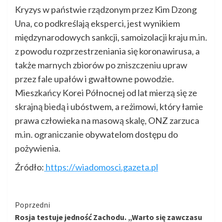
Kryzys w państwie rządzonym przez Kim Dzong
Una, co podkreślają eksperci, jest wynikiem
międzynarodowych sankcji, samoizolacji kraju m.in.
z powodu rozprzestrzeniania się koronawirusa, a
także marnych zbiorów po zniszczeniu upraw
przez fale upałów i gwałtowne powodzie.
Mieszkańcy Korei Północnej od lat mierzą się ze
skrajną biedą i ubóstwem, a reżimowi, który łamie
prawa człowieka na masową skalę, ONZ zarzuca
m.in. ograniczanie obywatelom dostępu do
pożywienia.
Źródło:
https://wiadomosci.gazeta.pl
Kontynuuj
Poprzedni
Rosja testuje jedność Zachodu. „Warto się zawczasu