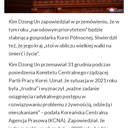
Kim Dzong Un zapowiedział w przemówieniu, że w
tym roku „narodowym priorytetem” będzie
słabnąca gospodarka Korei Północnej. Stwierdził
też, że jego kraj „stoi w obliczu wielkiej walki na
śmierć i życie”.
Kim Dzong Un przemawiał 31 grudnia podczas
posiedzenia Komitetu Centralnego rządzącej
Partii Pracy Korei. Uznał, że sytuacja w 2021 roku
była „trudna” i wyznaczył „ważne zadanie
osiągnięcia radykalnego postępu w
rozwiązywaniu problemu z żywnością, odzieżą i
mieszkaniami” – podała Koreańska Centralna
Agencja Prasowa (KCNA). Zapowiedział, że