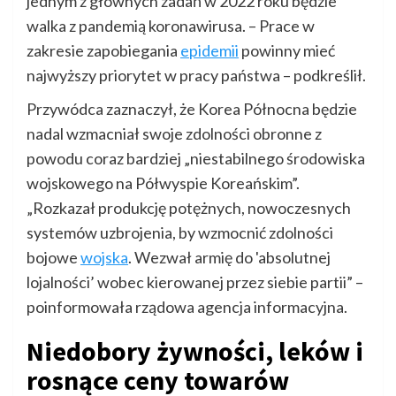
jednym z głównych zadań w 2022 roku będzie
walka z pandemią koronawirusa. – Prace w
zakresie zapobiegania
epidemii
powinny mieć
najwyższy priorytet w pracy państwa – podkreślił.
Przywódca zaznaczył, że Korea Północna będzie
nadal wzmacniał swoje zdolności obronne z
powodu coraz bardziej „niestabilnego środowiska
wojskowego na Półwyspie Koreańskim”.
„Rozkazał produkcję potężnych, nowoczesnych
systemów uzbrojenia, by wzmocnić zdolności
bojowe
wojska
. Wezwał armię do 'absolutnej
lojalności’ wobec kierowanej przez siebie partii” –
poinformowała rządowa agencja informacyjna.
Niedobory żywności, leków i
rosnące ceny towarów