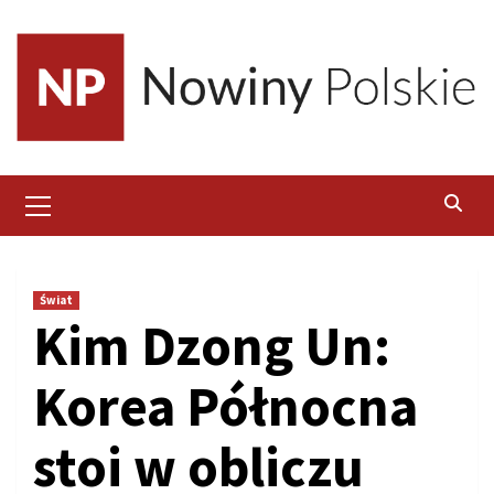
Skip
to
content
Primary
Menu
Świat
Kim Dzong Un:
Korea Północna
stoi w obliczu