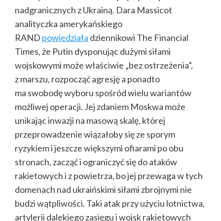
nadgranicznych z Ukrainą. Dara Massicot
analityczka amerykańskiego
RAND
powiedziała
dziennikowi The Financial
Times, że Putin dysponując dużymi siłami
wojskowymi może właściwie „bez ostrzeżenia”,
z marszu, rozpocząć agresję a ponadto
ma swobodę wyboru spośród wielu wariantów
możliwej operacji. Jej zdaniem Moskwa może
unikając inwazji na masową skalę, której
przeprowadzenie wiązałoby się ze sporym
ryzykiem i jeszcze większymi ofiarami po obu
stronach, zacząć i ograniczyć się do ataków
rakietowych i z powietrza, bo jej przewaga w tych
domenach nad ukraińskimi siłami zbrojnymi nie
budzi wątpliwości. Taki atak przy użyciu lotnictwa,
artylerii dalekiego zasięgu i wojsk rakietowych