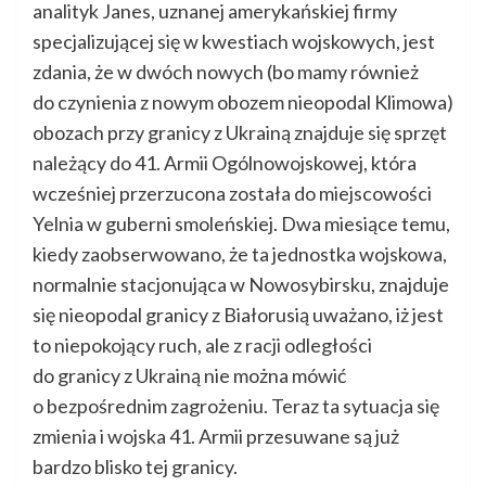
analityk Janes, uznanej amerykańskiej firmy
specjalizującej się w kwestiach wojskowych, jest
zdania, że w dwóch nowych (bo mamy również
do czynienia z nowym obozem nieopodal Klimowa)
obozach przy granicy z Ukrainą znajduje się sprzęt
należący do 41. Armii Ogólnowojskowej, która
wcześniej przerzucona została do miejscowości
Yelnia w guberni smoleńskiej. Dwa miesiące temu,
kiedy zaobserwowano, że ta jednostka wojskowa,
normalnie stacjonująca w Nowosybirsku, znajduje
się nieopodal granicy z Białorusią uważano, iż jest
to niepokojący ruch, ale z racji odległości
do granicy z Ukrainą nie można mówić
o bezpośrednim zagrożeniu. Teraz ta sytuacja się
zmienia i wojska 41. Armii przesuwane są już
bardzo blisko tej granicy.