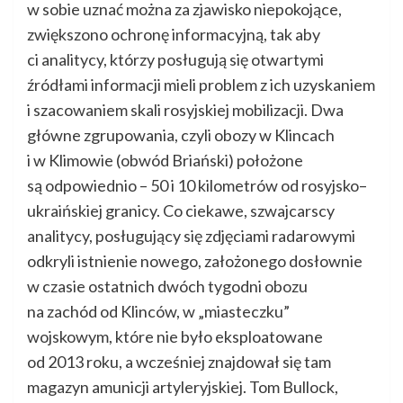
w sobie uznać można za zjawisko niepokojące,
zwiększono ochronę informacyjną, tak aby
ci analitycy, którzy posługują się otwartymi
źródłami informacji mieli problem z ich uzyskaniem
i szacowaniem skali rosyjskiej mobilizacji. Dwa
główne zgrupowania, czyli obozy w Klincach
i w Klimowie (obwód Briański) położone
są odpowiednio – 50 i 10 kilometrów od rosyjsko–
ukraińskiej granicy. Co ciekawe, szwajcarscy
analitycy, posługujący się zdjęciami radarowymi
odkryli istnienie nowego, założonego dosłownie
w czasie ostatnich dwóch tygodni obozu
na zachód od Klinców, w „miasteczku”
wojskowym, które nie było eksploatowane
od 2013 roku, a wcześniej znajdował się tam
magazyn amunicji artyleryjskiej. Tom Bullock,