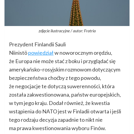
zdjęcie ilustracyjne / autor: Fratria
Prezydent Finlandii Sauli
Niinistö
powiedział
w noworocznym orędziu,
że Europa nie może stać z boku i przyglądać się
amerykańsko–rosyjskim rozmowom dotyczącym
bezpieczeństwa choćby z tego powodu,
że negocjacje te dotyczą suwerenności, która
została zakwestionowana, państw europejskich,
w tym jego kraju. Dodał również, że kwestia
wstąpienia do NATO jest w Finladii otwarta i jeśli
tego rodzaju decyzja zapadnie to nikt nie
ma prawa kwestionowania wyboru Finów.