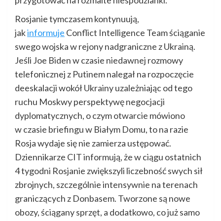
przygotować na rozmaite niespodzianki.
Rosjanie tymczasem kontynuują,
jak
informuje
Conflict Intelligence Team ściąganie
swego wojska w rejony nadgraniczne z Ukrainą.
Jeśli Joe Biden w czasie niedawnej rozmowy
telefonicznej z Putinem nalegał na rozpoczęcie
deeskalacji wokół Ukrainy uzależniając od tego
ruchu Moskwy perspektywę negocjacji
dyplomatycznych, o czym otwarcie mówiono
w czasie briefingu w Białym Domu, to na razie
Rosja wydaje się nie zamierza ustępować.
Dziennikarze CIT informują, że w ciągu ostatnich
4 tygodni Rosjanie zwiększyli liczebność swych sił
zbrojnych, szczególnie intensywnie na terenach
graniczących z Donbasem. Tworzone są nowe
obozy, ściągany sprzęt, a dodatkowo, co już samo