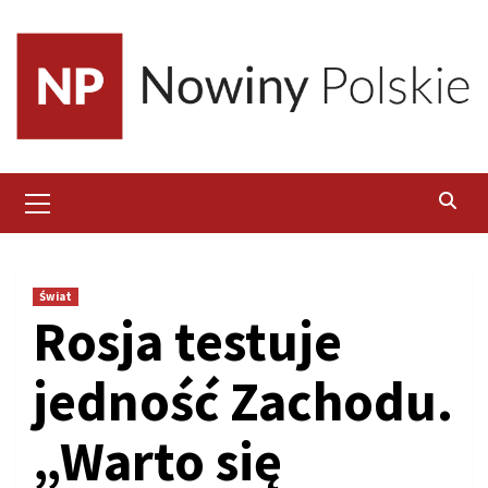
Skip
to
content
Primary
Menu
Świat
Rosja testuje
jedność Zachodu.
„Warto się