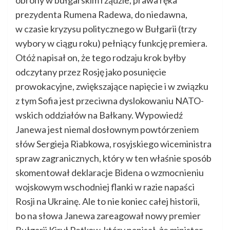
obrony w bułgarskim rządzie, prawa ręka
prezydenta Rumena Radewa, do niedawna,
w czasie kryzysu politycznego w Bułgarii (trzy
wybory w ciągu roku) pełniący funkcję premiera.
Otóż napisał on, że tego rodzaju krok byłby
odczytany przez Rosję jako posunięcie
prowokacyjne, zwiększające napięcie i w związku
z tym Sofia jest przeciwna dyslokowaniu NATO-
wskich oddziałów na Bałkany. Wypowiedź
Janewa jest niemal dosłownym powtórzeniem
słów Sergieja Riabkowa, rosyjskiego wiceministra
spraw zagranicznych, który w ten właśnie sposób
skomentował deklaracje Bidena o wzmocnieniu
wojskowym wschodniej flanki w razie napaści
Rosji na Ukrainę. Ale to nie koniec całej historii,
bo na słowa Janewa zareagował nowy premier