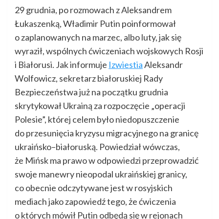
29 grudnia, po rozmowach z Aleksandrem
Łukaszenką, Władimir Putin poinformował
o zaplanowanych na marzec, albo luty, jak się
wyraził, wspólnych ćwiczeniach wojskowych Rosji
i Białorusi. Jak informuje
Izwiestia
Aleksandr
Wolfowicz, sekretarz białoruskiej Rady
Bezpieczeństwa już na początku grudnia
skrytykował Ukrainą za rozpoczęcie „operacji
Polesie”, której celem było niedopuszczenie
do przesunięcia kryzysu migracyjnego na granicę
ukraińsko–białoruską. Powiedział wówczas,
że Mińsk ma prawo w odpowiedzi przeprowadzić
swoje manewry nieopodal ukraińskiej granicy,
co obecnie odczytywane jest w rosyjskich
mediach jako zapowiedź tego, że ćwiczenia
o których mówił Putin odbędą się w rejonach