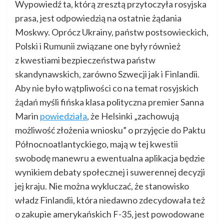
Wypowiedź ta, którą zresztą przytoczyła rosyjska
prasa, jest odpowiedzią na ostatnie żądania
Moskwy. Oprócz Ukrainy, państw postsowieckich,
Polski i Rumunii związane one były również
z kwestiami bezpieczeństwa państw
skandynawskich, zarówno Szwecji jak i Finlandii.
Aby nie było wątpliwości co na temat rosyjskich
żądań myśli fińska klasa polityczna premier Sanna
Marin
powiedziała
, że Helsinki „zachowują
możliwość złożenia wniosku” o przyjęcie do Paktu
Północnoatlantyckiego, mają w tej kwestii
swobodę manewru a ewentualna aplikacja będzie
wynikiem debaty społecznej i suwerennej decyzji
jej kraju. Nie można wykluczać, że stanowisko
władz Finlandii, która niedawno zdecydowała też
o zakupie amerykańskich F-35, jest powodowane