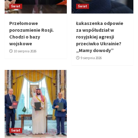
Świat
Świat
Przełomowe
Łukaszenka odpowie
porozumienie Rosji.
za współudział w
Chodzi o bazy
rosyjskiej agresji
wojskowe
przeciwko Ukrainie?
„Mamy dowody”
10 sierpnia 2026
9 sierpnia 2026
Świat