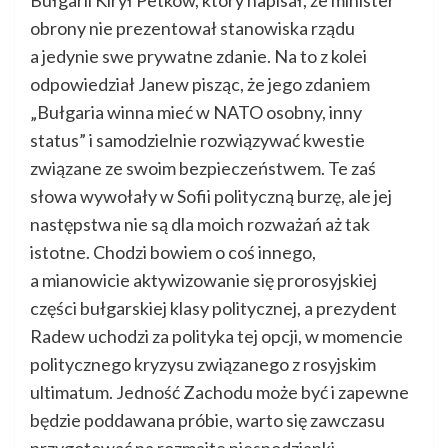
Bułgarii Kirył Petkow, który napisał, że minister
obrony nie prezentował stanowiska rządu
a jedynie swe prywatne zdanie. Na to z kolei
odpowiedział Janew pisząc, że jego zdaniem
„Bułgaria winna mieć w NATO osobny, inny
status” i samodzielnie rozwiązywać kwestie
związane ze swoim bezpieczeństwem. Te zaś
słowa wywołały w Sofii polityczną burzę, ale jej
następstwa nie są dla moich rozważań aż tak
istotne. Chodzi bowiem o coś innego,
a mianowicie aktywizowanie się prorosyjskiej
części bułgarskiej klasy politycznej, a prezydent
Radew uchodzi za polityka tej opcji, w momencie
politycznego kryzysu związanego z rosyjskim
ultimatum. Jedność Zachodu może być i zapewne
będzie poddawana próbie, warto się zawczasu