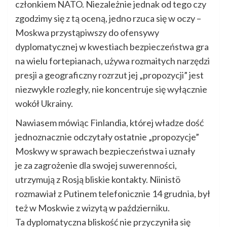
członkiem NATO. Niezależnie jednak od tego czy
zgodzimy się z tą oceną, jedno rzuca się w oczy –
Moskwa przystąpiwszy do ofensywy
dyplomatycznej w kwestiach bezpieczeństwa gra
na wielu fortepianach, używa rozmaitych narzędzi
presji a geograficzny rozrzut jej „propozycji” jest
niezwykle rozległy, nie koncentruje się wyłącznie
wokół Ukrainy.
Nawiasem mówiąc Finlandia, której władze dość
jednoznacznie odczytały ostatnie „propozycje”
Moskwy w sprawach bezpieczeństwa i uznały
je za zagrożenie dla swojej suwerenności,
utrzymują z Rosją bliskie kontakty. Niinistö
rozmawiał z Putinem telefonicznie 14 grudnia, był
też w Moskwie z wizytą w październiku.
Ta dyplomatyczna bliskość nie przyczyniła się