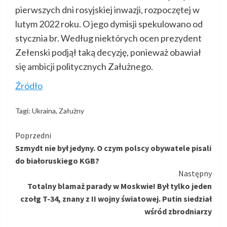
pierwszych dni rosyjskiej inwazji, rozpoczętej w
lutym 2022 roku. O jego dymisji spekulowano od
stycznia br. Według niektórych ocen prezydent
Zełenski podjął taką decyzję, ponieważ obawiał
się ambicji politycznych Załużnego.
Źródło
Tagi:
Ukraina
,
Załużny
Kontynuuj
Poprzedni
Szmydt nie był jedyny. O czym polscy obywatele pisali
czytanie
do białoruskiego KGB?
Następny
Totalny blamaż parady w Moskwie! Był tylko jeden
czołg T-34, znany z II wojny światowej. Putin siedział
wśród zbrodniarzy