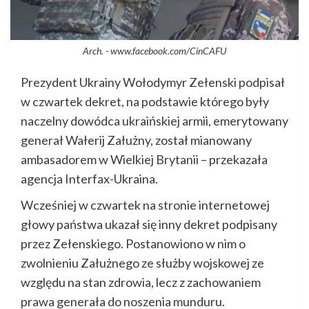
Arch. - www.facebook.com/CinCAFU
Prezydent Ukrainy Wołodymyr Zełenski podpisał
w czwartek dekret, na podstawie którego były
naczelny dowódca ukraińskiej armii, emerytowany
generał Wałerij Załużny, został mianowany
ambasadorem w Wielkiej Brytanii – przekazała
agencja Interfax-Ukraina.
Wcześniej w czwartek na stronie internetowej
głowy państwa ukazał się inny dekret podpisany
przez Zełenskiego. Postanowiono w nim o
zwolnieniu Załużnego ze służby wojskowej ze
względu na stan zdrowia, lecz z zachowaniem
prawa generała do noszenia munduru.