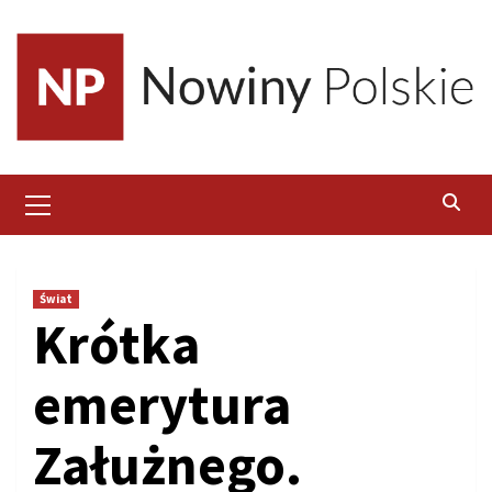
Skip
to
content
Primary
Menu
Świat
Krótka
emerytura
Załużnego.